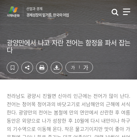
컨
하
산업과 경제
텐
단
경제성장의 밑거름, 한국의 어업
츠
영
영
역
역
바
바
로
광양만에서 나고 자란 전어는 함정을 파서 잡는
로
가
다
가
기
기
가
가
전라남도 광양시 진월면 신아리 인근에는 전어가 많이 난다.
전어는 청어목 청어과의 바닷고기로 서남해안의 근해에 서식
한다. 광양만의 전어는 봄철에 만의 연안에서 산란한 후 여름
동안은 외양으로 나가 성장한 후 10월에 다시 내만이나 하구
의 기수역으로 이동해 온다. 작은 물고기이지만 맛이 좋아 가