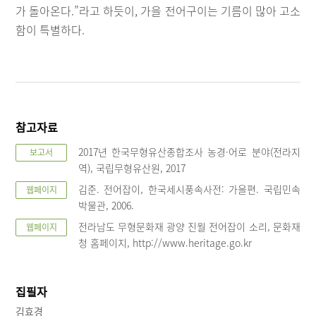
가 돌아온다.”라고 하듯이, 가을 전어구이는 기름이 많아 고소
함이 특별하다.
참고자료
2017년 한국무형유산종합조사 농경·어로 분야(전라지
보고서
역), 국립무형유산원, 2017
김준. 전어잡이, 한국세시풍속사전: 가을편. 국립민속
웹페이지
박물관, 2006.
전라남도 무형문화재 광양 진월 전어잡이 소리, 문화재
웹페이지
청 홈페이지, http://www.heritage.go.kr
집필자
김효경