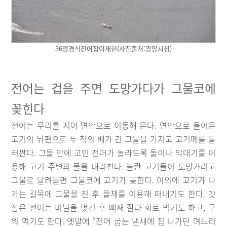
36양경식전어잡이재현(사진출처:광양시청)
전어는 겁을 주면 도망가다가 그물코에
꽂힌다
전어는 무리를 지어 연안으로 이동해 온다. 연안으로 들어온
고기의 뒤편으로 두 척의 배가 긴 그물을 가지고 고기떼를 둘
러싼다. 그물 안에 고인 전어가 놀라도록 돌이나 막대기를 이
용해 고기 주변의 물을 내리친다. 놀란 고기들이 도망가려고
그물로 달려들면 그물코에 고기가 꽂힌다. 이외에 고기가 나
가는 길목에 그물을 친 후 뜰채를 이용해 떠내기도 한다. 갓
잡은 전어는 비닐을 벗긴 후 뼈째 잘라 회로 먹기도 하고, 구
워 먹기도 한다. 옛말에 “전어 굽는 냄새에 집 나가던 며느리