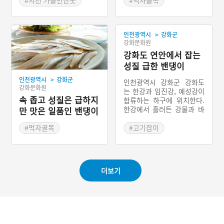
#서천 가볼만한곳
#먹자골목
통되었다. 서천 전어구이는
#충청남도 별미
#인천 별미
#회
충청남도 서해안 바다에서
#서천 향토음식
잡은 싱싱한 전어를 바로 손
>
인천광역시
강화군
질하여 석쇠에 얹고 소금을
강화문화원
뿌려가며 구운 충청남도 서
천군의 향토음식이다. 예로
강화도 연안에서 잡는
부터 충청남도 서천군 서면
성질 급한 밴댕이
홍원항은 서해안 전어의 산
>
인천광역시
강화군
지로서, 경상남도 사천시,
인천광역시 강화군 강화도
강화문화원
전라남도 광양시와 더불어
는 한강과 임진강, 예성강이
우리나라 전어 잡이의 대표
속 좁고 성질은 급하지
합류하는 하구에 위치한다.
적인 중심지이다.
한강에서 흘러든 강물과 바
만 맛은 일품인 밴댕이
닷물이 만나 플랑크톤이 많
회
아 젓새우가 많이 난다. 젓
#먹자골목
#고기잡이
새우를 먹이로 먹는 숭어,
#인천 별미
#회
밴댕이, 정어 등이 많이 모
#인천부두
여든다. 밴댕이는 5월부터
6월까지의 산란기에 주로
#강화 향토음식
더보기
어획한다. 무리를 지어 다니
는 밴댕이는 따뜻한 물을 따
라 봄부터 가을까지 물이 얕
은 강화도 연안에 산란하러
모여든다. 강화도에서 밴댕
이는 ‘반지’라고 부르고, 한