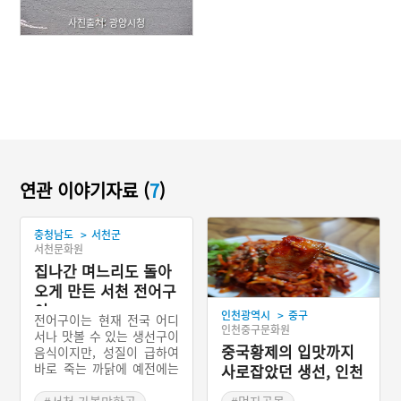
사진출처: 광양시청
연관 이야기자료 (
7
)
>
충청남도
서천군
서천문화원
집나간 며느리도 돌아
오게 만든 서천 전어구
이
>
인천광역시
중구
전어구이는 현재 전국 어디
인천중구문화원
서나 맛볼 수 있는 생선구이
중국황제의 입맛까지
음식이지만, 성질이 급하여
바로 죽는 까닭에 예전에는
사로잡았던 생선, 인천
산지를 제외한 다른 지역에
밴댕이회무침
서는 소금에 절인 전어가 유