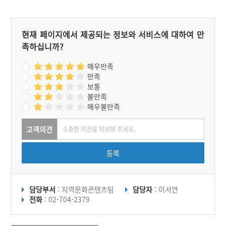
자어로는 소어(蘇魚)라 한
다. 밴댕이는 어획하면 곧바
로 죽으므로 회보다는 구이
나 젓갈로 먹는다. 밴댕이
현재 페이지에서 제공되는 정보와 서비스에 대하여 만
젓갈은 강화도의 특산물인
족하십니까?
강화순무 김치나 김장김치
에 넣는다.
매우만족
만족
보통
불만족
매우불만족
고객의견
등록
담당부서
: 지역문화콘텐츠팀
담당자
: 이서연
전화
: 02-704-2379