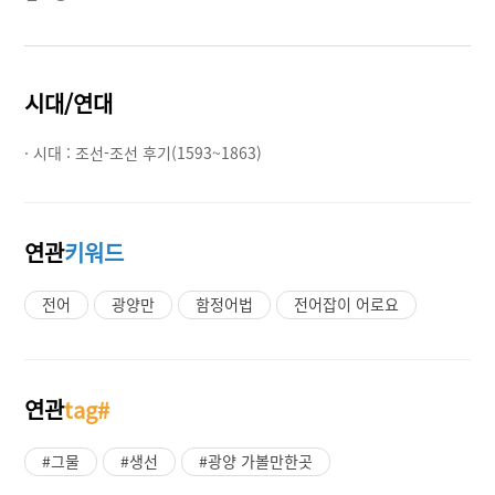
시대/연대
· 시대 :
조선-조선 후기(1593~1863)
연관
키워드
전어
광양만
함정어법
전어잡이 어로요
연관
tag#
#그물
#생선
#광양 가볼만한곳