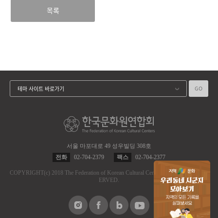
목록
GO
테마 사이트 바로가기
서울 마포대로 49 성우빌딩 308호
전화
02-704-2379
팩스
02-704-2377
COPYRIGHT
(c)
2018 The Federation of Korean Cultural Centers.
ALL RIGHT RES
ERVED.