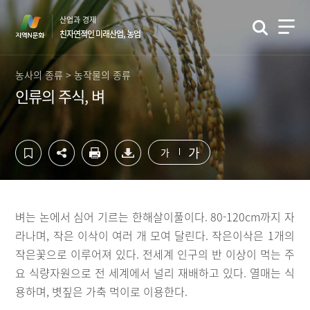
컨
하
산업과 경제
텐
단
친자연적인 미래산업, 농업
츠
영
영
역
역
바
농사의 종류 > 농작물의 종류
바
로
인류의 주식, 벼
로
가
가
기
기
가
가
벼는 논에서 심어 기르는 한해살이풀이다. 80-120cm까지 자
라나며, 작은 이삭이 여러 개 모여 달린다. 작은이삭은 1개의
작은꽃으로 이루어져 있다. 전세계 인구의 반 이상이 먹는 주
요 식량자원으로 전 세계에서 널리 재배하고 있다. 열매는 식
용하며, 볏짚은 가축 먹이로 이용한다.