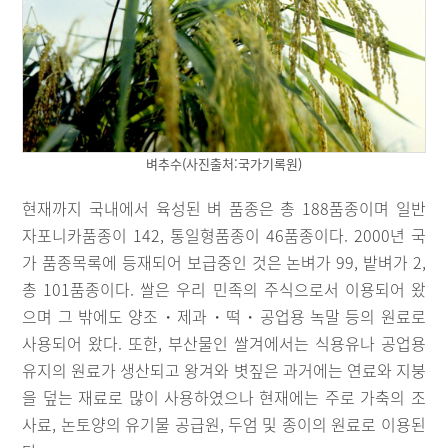
벼추수(사진출처:국가기록원)
현재까지 국내에서 육성된 벼 품종은 총 188품종이며 일반
자포니카품종이 142, 통일형품종이 46품종이다. 2000년 국
가 품종목록에 등재되어 보급중인 것은 논벼가 99, 밭벼가 2,
총 101품종이다. 쌀은 우리 민족의 주식으로서 이용되어 왔
으며 그 밖에도 양조・제과・떡・공업용 녹말 등의 원료로
사용되어 왔다. 또한, 부산물인 쌀겨에서는 식용유나 공업용
유지의 원료가 생산되고 왕겨와 볏짚은 과거에는 연료와 지붕
을 덮는 재료로 많이 사용하였으나 현재에는 주로 가축의 조
사료, 논토양의 유기물 공급원, 두엄 및 종이의 원료로 이용된