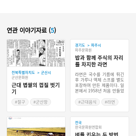
연관 이야기자료 (
5
)
>
경기도
파주시
파주문화원
밥과 함께 주식의 자리
를 차지한 라면
>
전북특별자치도
군산시
라면은 국수를 기름에 튀긴
군산문화원
후 가루나 액체 스프를 별도
근대 볍쌀의 껍질 벗기
포장하여 만든 제품이다. 일
본에서 1958년 처음 만들었
기
는데 1961년에는 스프를 별
도 포장한 오늘날과 같은 라
#절구
#군산항
#근대음식
#라면
면포장이 되었다. 우리나라
#벼
#물레방아
#인스턴트
#분말스프
에서 삼양식품이 일본과의
#도정
#정미소
#삼양라면
#농심
기술제휴로 1963년 처음 출
전국
시하였다. 이 당시 우리나라
한국문화원연합회
는 쌀이 부족하였으므로 라
벼를 키우는 두 방법,
면은 정부의 혼분식 장려에