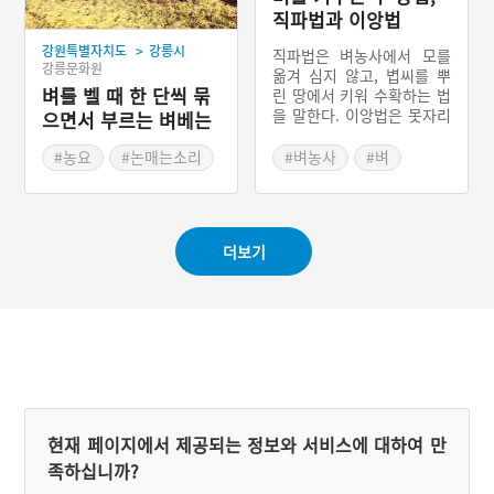
힘입어 잘 팔렸다. 라면은 1
직파법과 이앙법
960년대부터 삼양과 농심
>
강원특별자치도
강릉시
의 양자 경쟁구도로 이어졌
직파법은 벼농사에서 모를
강릉문화원
고, 1989년 우지파동이 일
옮겨 심지 않고, 볍씨를 뿌
벼를 벨 때 한 단씩 묶
어나면서 2인자였던 농심이
린 땅에서 키워 수확하는 법
우위를 차지하게 된다.
을 말한다. 이앙법은 못자리
으면서 부르는 벼베는
에서 모를 키워 논으로 옮겨
소리
심는 벼 재배법이다. 우리나
#농요
#논매는소리
#벼농사
#벼
라의 경우, 선초(15 세기
#전국농요
#이앙법
#직파법
초)까지는 수리 시설이 제대
#벼베는소리
로 갖추어지지 않아 주로 직
파법이 이용되었으나, 그 후
#강원도 노동요
더보기
점차 이앙법으로 이행되어
갔다.
현재 페이지에서 제공되는 정보와 서비스에 대하여 만
족하십니까?