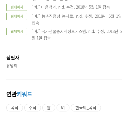
"벼." 다음백과. n.d. 수정, 2018년 5월 1일 접속
웹페이지
"벼." 농촌진흥청 농사로. n.d. 수정, 2018년 5월 1일
웹페이지
접속
"벼." 국가생물종지식정보시스템. n.d. 수정, 2018년 5
웹페이지
월 1일 접속
집필자
유명희
연관
키워드
곡식
주식
쌀
벼
한국의_곡식