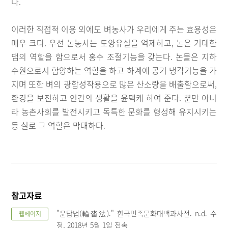
다.
이러한 직접적 이용 외에도 벼농사가 우리에게 주는 효용성은
매우 크다. 우선 논농사는 토양유실을 억제하고, 논은 거대한
댐의 역할을 함으로서 홍수 조절기능을 갖는다. 논물은 지하
수원으로서 함양하는 역할을 하고 하계에 공기 냉각기능을 가
지며 또한 벼의 광합성작용으로 많은 산소량을 배출함으로써,
환경을 보전하고 인간의 생활을 윤택케 하여 준다. 뿐만 아니
라 농촌사회를 발전시키고 독특한 문화를 형성해 유지시키는
등 실로 그 역할은 막대하다.
참고자료
"윤답법(輪畓法)." 한국민족문화대백과사전. n.d. 수
웹페이지
정, 2018년 5월 1일 접속