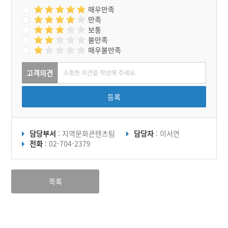
매우만족
만족
보통
불만족
매우불만족
고객의견
등록
담당부서
: 지역문화콘텐츠팀
담당자
: 이서연
전화
: 02-704-2379
목록