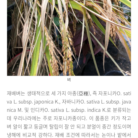
벼
재배벼는 생태적으로 세 가지 아종(亞種), 즉 자포니카O. sati
va L. subsp. japonica K., 자바니카O. sativa L. subsp. java
nica M. 및 인디카O. sativa L. subsp. indica K.로 분류되는
데 우리나라에는 주로 자포니카종이다. 이 품종은 키가 작고
벼 알이 짧고 둥글며 탈립이 잘 안 되고 분얼이 중간 정도이며
냉해에 비교적 강하다. 재배 조건에 따라서는 논이나 밭에서