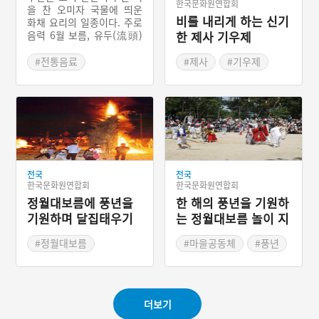
한국문화원연합회
을 찬 오미자 국물에 띄운
비를 내리게 하는 신기
화채 요리의 일종이다. 주로
음력 6월 보름, 유두(流頭)
한 제사 기우제
에 먹는 음식으로 오미자 국
물에 떡을 띄우면 떡수단,
#전통음료
#제사
#기우제
보리를 띄우면 보리수단이
#서울 별미
#유감주술
된다. 조상들은 여름에 곡물
#마을공동체
을 이용한 음료로 미수나 수
단을 먹었다. 이러한 음료들
#농촌공동체
은 시원한 국물도 중요하지
만, 건더기도 충실하게 먹도
록 만들었기 때문에 요기가
가능한 음료로 이용되었다.
전국
전국
한국문화원연합회
한국문화원연합회
정월대보름에 풍년을
한 해의 풍년을 기원하
기원하며 달집태우기
는 정월대보름 놀이 지
신밟기
#정월대보름
#마을공동체
#풍년
#달집태우기
#세시풍속
더보기