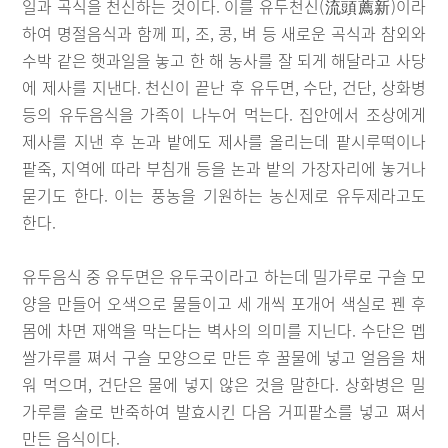
일과 곡식을 천신하는 것이다. 이를 유두천신(流頭薦新)이라
하여 명절음식과 함께 피, 조, 콩, 벼 등 새로운 곡식과 참외와
수박 같은 햇과일을 놓고 한 해 농사를 잘 되게 해달라고 사당
에 제사를 지낸다. 천신이 끝난 후 유두면, 수단, 건단, 상화병
등의 유두음식을 가족이 나누어 먹는다. 집안에서 조상에게
제사를 지낸 후 논과 밭에도 제사를 올리는데 팥시루떡이나
팥죽, 지역에 따라 부침개 등을 논과 밭의 가장자리에 놓거나
묻기도 한다. 이는 풍농을 기원하는 농신제로 유두제라고도
한다.
유두음식 중 유두면은 유두국이라고 하는데 밀가루로 구슬 모
양을 만들어 오색으로 물들이고 세 개씩 포개어 색실로 꿴 후
몸에 차면 재액을 막는다는 벽사의 의미를 지닌다. 수단은 멥
쌀가루를 쪄서 구슬 모양으로 만든 후 꿀물에 넣고 얼음을 채
워 먹으며, 건단은 물에 넣지 않은 것을 말한다. 상화병은 밀
가루를 술로 반죽하여 발효시킨 다음 거피팥소를 넣고 쪄서
만든 음식이다.