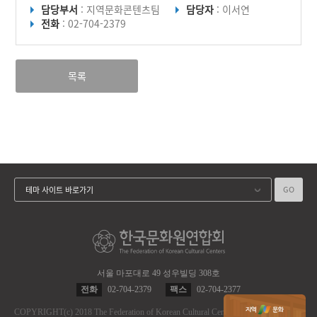
담당부서
: 지역문화콘텐츠팀
담당자
: 이서연
전화
: 02-704-2379
목록
GO
테마 사이트 바로가기
서울 마포대로 49 성우빌딩 308호
전화
02-704-2379
팩스
02-704-2377
COPYRIGHT
(c)
2018 The Federation of Korean Cultural Centers.
ALL RIGHT RES