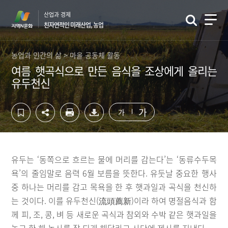
컨
하
산업과 경제
텐
단
친자연적인 미래산업, 농업
츠
영
영
역
역
바
농업과 인간의 삶 > 마을 공동체 활동
바
로
여름 햇곡식으로 만든 음식을 조상에게 올리는
로
가
유두천신
가
기
기
가
가
유두는 ‘동쪽으로 흐르는 물에 머리를 감는다’는 ‘동류수두목
욕’의 줄임말로 음력 6월 보름을 뜻한다. 유둣날 중요한 행사
중 하나는 머리를 감고 목욕을 한 후 햇과일과 곡식을 천신하
는 것이다. 이를 유두천신(流頭薦新)이라 하여 명절음식과 함
께 피, 조, 콩, 벼 등 새로운 곡식과 참외와 수박 같은 햇과일을