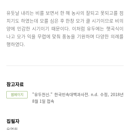
유둣날 내리는 비를 보면서 한 해 농사의 잘되고 못되고를 점
치기도 하였는데 모를 심은 후 한창 모가 클 시기이므로 비의
양에 민감한 시기이기 때문이다. 이처럼 유두에는 햇곡식이
나고 모가 익을 무렵에 맞춰 풍농을 기원하며 다양한 의례를
행하였다.
참고자료
"유두천신." 한국민속대백과사전. n.d. 수정, 2018년
웹페이지
8월 1일 접속
집필자
유명희