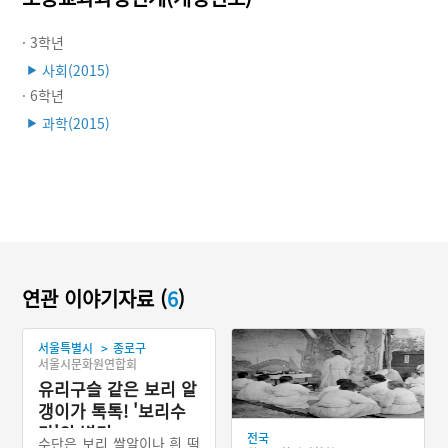
· 3학년
사회(2015)
▶
· 6학년
과학(2015)
▶
연관 이야기자료 (
6
)
>
서울특별시
종로구
서울시문화원연합회
유리구슬 같은 보리 알
갱이가 톡톡! '보리수
단'의 별미
전국
수단은 보리 쌀알이나 흰 떡