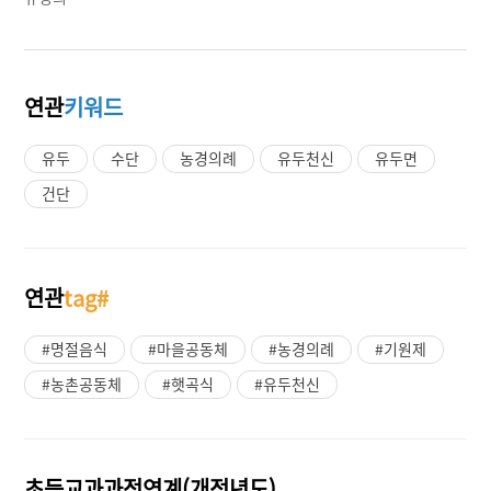
연관
키워드
유두
수단
농경의례
유두천신
유두면
건단
연관
tag#
#명절음식
#마을공동체
#농경의례
#기원제
#농촌공동체
#햇곡식
#유두천신
초등교과과정연계(개정년도)