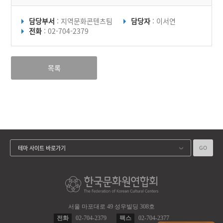
담당부서
: 지역문화콘텐츠팀
담당자
: 이서연
전화
: 02-704-2379
목록
GO
테마 사이트 바로가기
서울 마포대로 49 성우빌딩 308호
전화
02-704-2379
팩스
02-704-2377