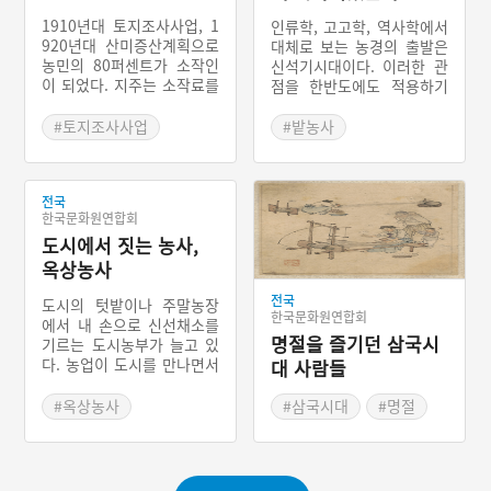
1910년대 토지조사사업, 1
인류학, 고고학, 역사학에서
920년대 산미증산계획으로
대체로 보는 농경의 출발은
농민의 80퍼센트가 소작인
신석기시대이다. 이러한 관
이 되었다. 지주는 소작료를
점을 한반도에도 적용하기
수확량의 80퍼센트 정도 받
위해서는 명확한 근거가 필
았다. 1920년대 사회주의
요한데, 이 때문에 그간 한
#토지조사사업
#밭농사
영향으로 의식이 성장한 농
반도 농경의 출발은 신석기
#농민수탈
#소작농
#한반도 농업
민들은 조선 농촌 동맹을 중
설, 청동기설 등으로 존재했
심으로 소작인들의 권익을
다. 그러나 2012년 강원도
얻기 위해 조합 등 단체를
전국
고성군 문암리 유적에서 신
한국문화원연합회
만들었다. 소작쟁의의 목적
석기시대 밭 유적이 새로 발
은 소작료 인하이다. 1920
도시에서 짓는 농사,
굴되면서 한반도에서도 신
년대 시작하여 1930년대 초
석기에 농경이 시작되었음
옥상농사
에 가장 활발한 소작쟁의가
이 입증되었다.
일어났다.
전국
도시의 텃밭이나 주말농장
한국문화원연합회
에서 내 손으로 신선채소를
명절을 즐기던 삼국시
기르는 도시농부가 늘고 있
다. 농업이 도시를 만나면서
대 사람들
그 역할이 커졌다. 그동안
국민의 먹을거리를 생산하
#옥상농사
#삼국시대
#명절
는 산업에서 이젠 먹을거리
#농경의례
#제천의식
는 물론 건강과 환경개선 및
#한반도 농업
교육이나 공동체 회복 등 도
시민들이 삶의 질 향상을 위