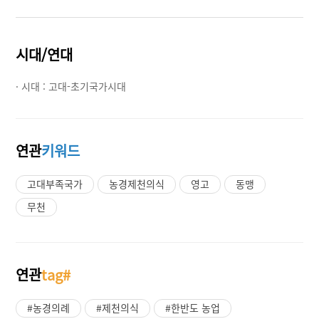
시대/연대
· 시대 :
고대-초기국가시대
연관
키워드
고대부족국가
농경제천의식
영고
동맹
무천
연관
tag#
#농경의례
#제천의식
#한반도 농업