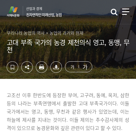
컨
하
산업과 경제
텐
단
친자연적인 미래산업, 농업
츠
영
영
역
역
바
우리나라 농업의 역사 > 농업의 과거와 현재
바
로
고대 부족 국가의 농경 제천의식 영고, 동맹, 무
로
가
천
가
기
기
가
가
고조선 이후 한반도에 등장한 부여, 고구려, 동예, 옥저, 삼한
등의 나라는 부족연맹에서 출발한 고대 부족국가이다. 이들
국가에서는 영고, 동맹, 무천과 같은 행사가 있었는데, 이는
하늘에 제사를 지내는 것이다. 이들 제의는 추수감사제의 성
격이 있으므로 농경문화와 깊은 관련이 있다고 할 수 있다.