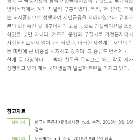
광복 후 금융기관의 경색과 인플레이션의 누진으로 투기적인
영리목적에서 계가 재빨리 부흥하였다. 특히, 한국전쟁 후에
는 도시중심으로 성행하여 서민금융을 지배하였으나, 유휴자
본의 회전촉진 및 대부이자의 고율 등으로 인플레이션을 조장
하였을 뿐만 아니라, 계조직 운영의 무질서로 가정문제에서
사회문제로까지 일어나게 되었다. 이러한 사설계는 서민의 목
돈 마련에 큰 비중을 차지하고 있으며, 그 종류도 번호계・낙
찰계 등 다양하다. 그 밖에 친목을 목적으로 하는 각종 계가
성행하고 있어 계는 국민생활과 밀접한 관련을 가지고 있다.
참고자료
한국민족문화대백과사전. n.d. 수정, 2018년 8월 1일
웹페이지
접속
두산백과. n.d. 수정, 2018년 8월 1일 접속
웹페이지