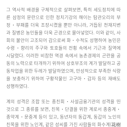
그 역사적 배경을 구체적으로 살펴보면, 특히 세도정치에 따
른 삼정의 문란으로 인한 정치기강의 해이는 탐관오리의 부
정・부패를 더욱 조장시켰을 뿐만 아니라, 거듭된 천재지변
과 질병은 농민들을 더욱 곤경으로 몰아넣었다. 이와 같이, 사
회의 불안이 고조되어 감으로써 화・수적도 성행하여 농민은
수령・향리의 주구와 토호들의 전횡 속에서 기근과 질역에
시달렸다. 이러한 비참한 역경 속에서 농촌경제의 곤란을 공
동의 노력으로 타개하기 위하여 상호부조의 계가 발달하고 공
동작업을 위한 두레가 발달하였으며, 만성적으로 부족한 식량
을 보충하기 위하여 구황작물인 고구마・감자 등의 재배도
성행하였다.
계의 성격은 조합 또는 종친회・사설금융기관의 성격을 띤
것으로 그 종류를 보면, 친목・단결을 위한 계로서 종중계・
종약계・문중계 등이 있고, 동년자의 동갑계, 동갑의 노인의
친목을 위한 노인계, 같은 성씨를 가진 사람들의 화수계(花樹