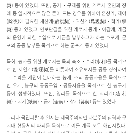
契) 등이 있었다. 또한, 공제・구제를 위한 계로서 혼인과 장
례 등 일시적으로 많은 돈이 드는 경우를 위하여 혼상계, 제야
(除夜)에 필요한 세찬계(歲饌契)・위친계(爲親契)・학계(學
契) 등이 있었고, 인보단결을 위한 계로서 동계・이갑계, 계금
의 운영에 의한 수입으로 세금을 납부하고자 하는 호포계, 군
포의 공동 납부를 목적으로 하는 군포계 등이 있었다.
특히, 농사를 위한 계로서는 둑의 축조・수리(水利)를 목적으
로 한 제언계(堤堰契)를 비롯하여 소유토지를 공동 경작하여
그 수확을 계원이 분배하는 농계, 소의 공동사용을 목적으로
한 우계, 농구의 공동구입・공동사용을 목적으로 한 농구계
등이 성행하였다. 또한, 영리를 목적으로 한 식리계(殖利
契)・지계(紙契)・금계(金契)・삼계(蔘契) 등도 있었다.
그러나 국권피탈 후 일제는 제국주의적인 자본주의 침략과 구
시대 협동체의 파괴를 목적으로 이들 계를 모두 해산시켰다.