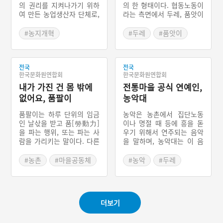
의 권리를 지켜나가기 위하
의 한 형태이다. 협동노동이
여 만든 농업생산자 단체로,
라는 측면에서 두레, 품앗이
농업 및 생활자재 구입, 생
와 유사한 것처럼 보이지만
산농산물 판매, 필요자금 조
울력의 경우는 대가 없이 무
#농지개혁
#두레
#품앗이
달 등 가입 조합원의 경제활
보수로 다른 집의 일을 해준
#농업협동조합
#마을공동체
#협동
동과 관련된 사업을 하고 있
다는 점에서 특징적이다. 일
#농업생산자
다. 또한 민주적으로 운영되
손이 모자라는 집에 시기를
는 조직으로, 최대 이윤을
전국
다투는 일이 있을 때 울력으
전국
#경제조직
한국문화원연합회
한국문화원연합회
목적으로 운영되는 주식회
로 일을 처리한다. 이때 노
사와는 근본적으로 다르다.
내가 가진 건 몸 밖에
동의 형태는 집약적인 노동
전통마을 공식 연예인,
력이 투입되어야 하는 모든
없어요, 품팔이
농악대
일에 해당된다.
품팔이는 하루 단위의 임금
농악은 농촌에서 집단노동
인 날삯을 받고 품[勞動力]
이나 명절 때 등에 흥을 돋
을 파는 행위, 또는 파는 사
우기 위해서 연주되는 음악
람을 가리키는 말이다. 다른
을 말하며, 농악대는 이 음
말로는 날품팔이꾼, 준말로
악을 연주하는 무리를 이른
날품팔이, 또는 놉이라고도
다. 풍물·두레·풍장·굿이라
#농촌
#마을공동체
#농악
#두레
한다. 날품은 일시적인 일이
고도 한다. 김매기·논매기·
#농촌공동체
#농촌공동체
있을 때 하루를 단위로 일할
모심기 등의 힘든 일을 할
#우리마을 연예인
것을 고용주와 피고용자가
때 일의 능률을 올리고 피로
합의함으로써 이루어진다.
를 덜며 나아가서는 협동심
더보기
산업화, 노동의 상품화, 화
을 불러일으키려는 데서 비
폐경제의 발달 등으로 정착
롯되었다. 지금은 각종 명절
된 임금노동의 한 형태이다.
이나 동제(洞祭)·걸립굿·두