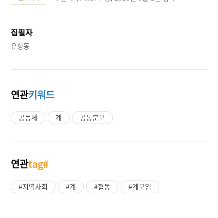
집필자
유형동
연관
키워드
공동체
계
공통분모
연관
tag#
#지역사회
#계
#협동
#계모임