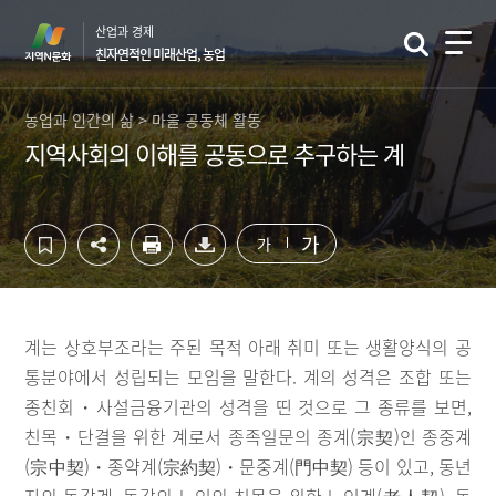
컨
하
산업과 경제
텐
단
친자연적인 미래산업, 농업
츠
영
영
역
역
바
농업과 인간의 삶 > 마을 공동체 활동
바
로
지역사회의 이해를 공동으로 추구하는 계
로
가
가
기
기
가
가
계는 상호부조라는 주된 목적 아래 취미 또는 생활양식의 공
통분야에서 성립되는 모임을 말한다. 계의 성격은 조합 또는
종친회・사설금융기관의 성격을 띤 것으로 그 종류를 보면,
친목・단결을 위한 계로서 종족일문의 종계(宗契)인 종중계
(宗中契)・종약계(宗約契)・문중계(門中契) 등이 있고, 동년