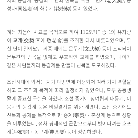
자의 동갑계, 동갑의 노인의 친목을 위한 노인계(老人契), 동
성자(同姓者)의 화수계(花樹契) 등이 있었다.
계는 처음에 사교를 목적으로 하여 1165년(의종 19) 유자량
이 교계(交契:후에 敬老會)를 조직한 데서 비롯되었으며, 무
신 난이 일어났던 의종 때에는 문무계(文武契) 등이 조직되어
문무간의 반목을 없애고 우호적인 교제를 하였으며, 나이가
같은 사람들끼리 동갑계를 만들어 친목을 도모하였다.
조선시대에 와서는 계가 다방면에 이용되어 여러 가지 역할을
하고 그 조직과 목적에 따라 일정하지 않았으나, 모두 공동생
활에 중요한 구실을 하였다. 조선 중기에 정여립의 대동계, 이
몽학의 동갑계 등은 비밀결사를 위한 계였다. 조선 중기에도
친목과 공제를 목적으로 한 종계(宗契)・혼상계 등으로 성황
을 이루었는데, 점차 경제적인 곤란으로부터 벗어나려는 호포
계(戶布契)・농구계(農具契) 등이 성립하였다.