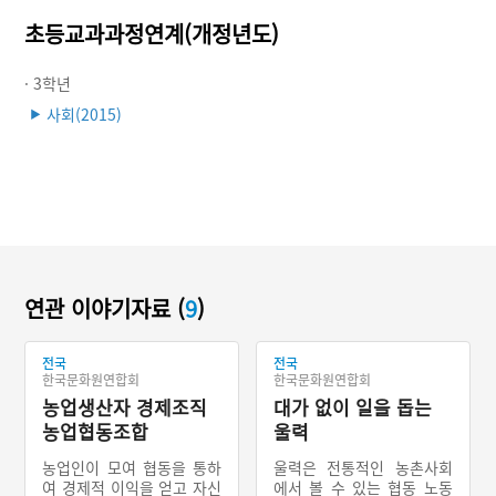
초등교과과정연계(개정년도)
· 3학년
사회(2015)
▶
연관 이야기자료 (
9
)
전국
전국
한국문화원연합회
한국문화원연합회
농업생산자 경제조직
대가 없이 일을 돕는
농업협동조합
울력
농업인이 모여 협동을 통하
울력은 전통적인 농촌사회
여 경제적 이익을 얻고 자신
에서 볼 수 있는 협동 노동