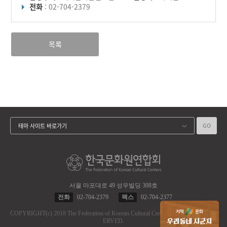
전화
: 02-704-2379
목록
GO
테마 사이트 바로가기
서울 마포대로 49 성우빌딩 308호
전화
02-704-2379
팩스
02-704-2377
COPYRIGHT
(c)
2018 The Federation of Korean Cultural Centers.
ALL RIGHT RES
ERVED.