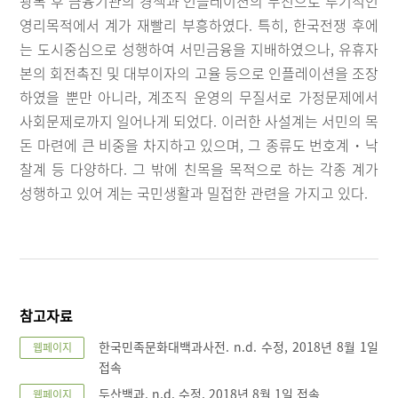
광복 후 금융기관의 경색과 인플레이션의 누진으로 투기적인
영리목적에서 계가 재빨리 부흥하였다. 특히, 한국전쟁 후에
는 도시중심으로 성행하여 서민금융을 지배하였으나, 유휴자
본의 회전촉진 및 대부이자의 고율 등으로 인플레이션을 조장
하였을 뿐만 아니라, 계조직 운영의 무질서로 가정문제에서
사회문제로까지 일어나게 되었다. 이러한 사설계는 서민의 목
돈 마련에 큰 비중을 차지하고 있으며, 그 종류도 번호계・낙
찰계 등 다양하다. 그 밖에 친목을 목적으로 하는 각종 계가
성행하고 있어 계는 국민생활과 밀접한 관련을 가지고 있다.
참고자료
한국민족문화대백과사전. n.d. 수정, 2018년 8월 1일
웹페이지
접속
두산백과. n.d. 수정, 2018년 8월 1일 접속
웹페이지