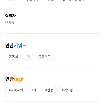
집필자
유형동
연관
키워드
공동체
계
공통분모
연관
tag#
#지역사회
#계
#협동
#계모임