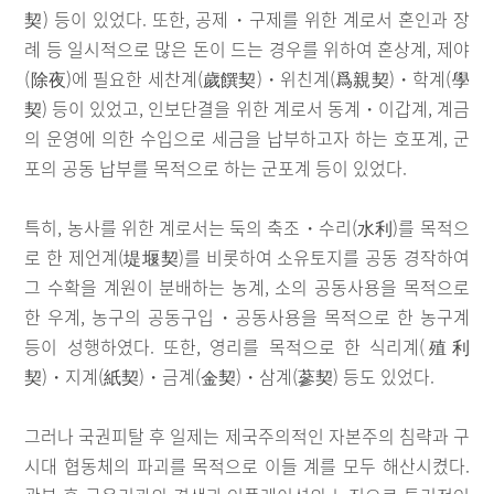
契) 등이 있었다. 또한, 공제・구제를 위한 계로서 혼인과 장
례 등 일시적으로 많은 돈이 드는 경우를 위하여 혼상계, 제야
(除夜)에 필요한 세찬계(歲饌契)・위친계(爲親契)・학계(學
契) 등이 있었고, 인보단결을 위한 계로서 동계・이갑계, 계금
의 운영에 의한 수입으로 세금을 납부하고자 하는 호포계, 군
포의 공동 납부를 목적으로 하는 군포계 등이 있었다.
특히, 농사를 위한 계로서는 둑의 축조・수리(水利)를 목적으
로 한 제언계(堤堰契)를 비롯하여 소유토지를 공동 경작하여
그 수확을 계원이 분배하는 농계, 소의 공동사용을 목적으로
한 우계, 농구의 공동구입・공동사용을 목적으로 한 농구계
등이 성행하였다. 또한, 영리를 목적으로 한 식리계(殖利
契)・지계(紙契)・금계(金契)・삼계(蔘契) 등도 있었다.
그러나 국권피탈 후 일제는 제국주의적인 자본주의 침략과 구
시대 협동체의 파괴를 목적으로 이들 계를 모두 해산시켰다.