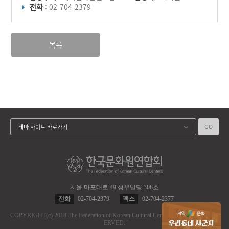
전화
: 02-704-2379
목록
GO
테마 사이트 바로가기
서울 마포대로 49 성우빌딩 308호
전화
02-704-2379
팩스
02-704-2377
COPYRIGHT
(c)
2018 The Federation of Korean Cultural Centers.
ALL RIGHT RES
ERVED.