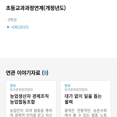
초등교과과정연계(개정년도)
· 3학년
사회(2015)
▶
연관 이야기자료 (
9
)
전국
전국
한국문화원연합회
한국문화원연합회
농업생산자 경제조직
대가 없이 일을 돕는
농업협동조합
울력
농업인이 모여 협동을 통하
울력은 전통적인 농촌사회
여 경제적 이익을 얻고 자신
에서 볼 수 있는 협동 노동