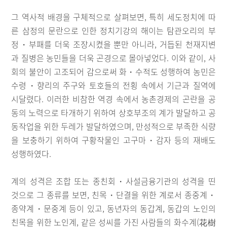
그 역사적 배경을 구체적으로 살펴보면, 특히 세도정치에 따
른 삼정의 문란으로 인한 정치기강의 해이는 탐관오리의 부
정・부패를 더욱 조장시켰을 뿐만 아니라, 거듭된 천재지변
과 질병은 농민들을 더욱 곤경으로 몰아넣었다. 이와 같이, 사
회의 불안이 고조되어 감으로써 화・수적도 성행하여 농민은
수령・향리의 주구와 토호들의 전횡 속에서 기근과 질역에
시달렸다. 이러한 비참한 역경 속에서 농촌경제의 곤란을 공
동의 노력으로 타개하기 위하여 상호부조의 계가 발달하고 공
동작업을 위한 두레가 발달하였으며, 만성적으로 부족한 식량
을 보충하기 위하여 구황작물인 고구마・감자 등의 재배도
성행하였다.
계의 성격은 조합 또는 종친회・사설금융기관의 성격을 띤
것으로 그 종류를 보면, 친목・단결을 위한 계로서 종중계・
종약계・문중계 등이 있고, 동년자의 동갑계, 동갑의 노인의
친목을 위한 노인계, 같은 성씨를 가진 사람들의 화수계(花樹