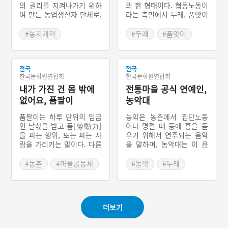
의 권리를 지켜나가기 위하
의 한 형태이다. 협동노동이
여 만든 농업생산자 단체로,
라는 측면에서 두레, 품앗이
농업 및 생활자재 구입, 생
와 유사한 것처럼 보이지만
산농산물 판매, 필요자금 조
울력의 경우는 대가 없이 무
#농지개혁
#두레
#품앗이
달 등 가입 조합원의 경제활
보수로 다른 집의 일을 해준
#농업협동조합
#마을공동체
#협동
동과 관련된 사업을 하고 있
다는 점에서 특징적이다. 일
#농업생산자
다. 또한 민주적으로 운영되
손이 모자라는 집에 시기를
는 조직으로, 최대 이윤을
전국
다투는 일이 있을 때 울력으
전국
#경제조직
한국문화원연합회
한국문화원연합회
목적으로 운영되는 주식회
로 일을 처리한다. 이때 노
사와는 근본적으로 다르다.
내가 가진 건 몸 밖에
동의 형태는 집약적인 노동
전통마을 공식 연예인,
력이 투입되어야 하는 모든
없어요, 품팔이
농악대
일에 해당된다.
품팔이는 하루 단위의 임금
농악은 농촌에서 집단노동
인 날삯을 받고 품[勞動力]
이나 명절 때 등에 흥을 돋
을 파는 행위, 또는 파는 사
우기 위해서 연주되는 음악
람을 가리키는 말이다. 다른
을 말하며, 농악대는 이 음
말로는 날품팔이꾼, 준말로
악을 연주하는 무리를 이른
날품팔이, 또는 놉이라고도
다. 풍물·두레·풍장·굿이라
#농촌
#마을공동체
#농악
#두레
한다. 날품은 일시적인 일이
고도 한다. 김매기·논매기·
#농촌공동체
#농촌공동체
있을 때 하루를 단위로 일할
모심기 등의 힘든 일을 할
#우리마을 연예인
것을 고용주와 피고용자가
때 일의 능률을 올리고 피로
합의함으로써 이루어진다.
를 덜며 나아가서는 협동심
더보기
산업화, 노동의 상품화, 화
을 불러일으키려는 데서 비
폐경제의 발달 등으로 정착
롯되었다. 지금은 각종 명절
된 임금노동의 한 형태이다.
이나 동제(洞祭)·걸립굿·두