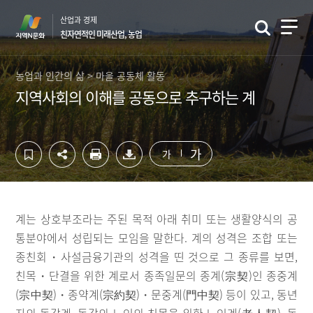
컨
하
산업과 경제
텐
단
친자연적인 미래산업, 농업
츠
영
영
역
역
바
농업과 인간의 삶 > 마을 공동체 활동
바
로
지역사회의 이해를 공동으로 추구하는 계
로
가
가
기
기
가
가
계는 상호부조라는 주된 목적 아래 취미 또는 생활양식의 공
통분야에서 성립되는 모임을 말한다. 계의 성격은 조합 또는
종친회・사설금융기관의 성격을 띤 것으로 그 종류를 보면,
친목・단결을 위한 계로서 종족일문의 종계(宗契)인 종중계
(宗中契)・종약계(宗約契)・문중계(門中契) 등이 있고, 동년