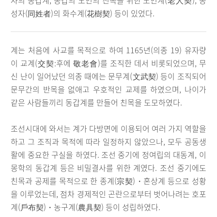
자의 동갑계, 동갑의 노인의 친목을 위한 노인계(老人契), 동
성자(同姓者)의 화수계(花樹契) 등이 있었다.
계는 처음에 사교를 목적으로 하여 1165년(의종 19) 유자량
이 교계(交契:후에 敬老會)를 조직한 데서 비롯되었으며, 무
신 난이 일어났던 의종 때에는 문무계(文武契) 등이 조직되어
문무간의 반목을 없애고 우호적인 교제를 하였으며, 나이가
같은 사람들끼리 동갑계를 만들어 친목을 도모하였다.
조선시대에 와서는 계가 다방면에 이용되어 여러 가지 역할을
하고 그 조직과 목적에 따라 일정하지 않았으나, 모두 공동생
활에 중요한 구실을 하였다. 조선 중기에 정여립의 대동계, 이
몽학의 동갑계 등은 비밀결사를 위한 계였다. 조선 중기에도
친목과 공제를 목적으로 한 종계(宗契)・혼상계 등으로 성황
을 이루었는데, 점차 경제적인 곤란으로부터 벗어나려는 호포
계(戶布契)・농구계(農具契) 등이 성립하였다.