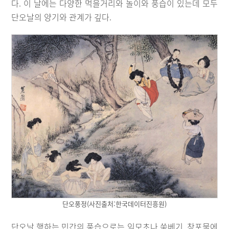
다. 이 날에는 다양한 먹을거리와 놀이와 풍습이 있는데 모두
단오날의 양기와 관계가 깊다.
단오풍정(사진출처:한국데이터진흥원)
단오날 행하는 민간의 풍습으로는 익모초나 쑥베기, 창포물에