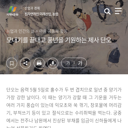
컨
하
산업과 경제
텐
단
친자연적인 미래산업, 농업
츠
영
영
역
역
바
농업과 인간의 삶 > 마을 공동체 활동
바
로
모내기를 끝내고 풍년을 기원하는 제사 단오
로
가
가
기
기
가
가
단오는 음력 5월 5일로 홀수가 두 번 겹치므로 일년 중 양기가
가장 강한 날이다. 이 때는 양기가 강할 때 그 기운을 거두는
여러 가지 풍습이 있는데 익모초와 쑥 꺾기, 창포물에 머리감
기, 부적쓰기 등이 있고 절식으로는 수리취떡을 먹는다. 궁중
에서는 전주나 남원에서 진상된 부채를 임금이 신하들에게 나