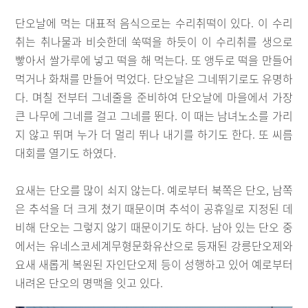
단오날에 먹는 대표적 음식으로는 수리취떡이 있다. 이 수리
취는 취나물과 비슷한데 쑥떡을 하듯이 이 수리취를 생으로
빻아서 쌀가루에 넣고 떡을 해 먹는다. 또 앵두로 떡을 만들어
먹거나 화채를 만들어 먹었다. 단오날은 그네뛰기로도 유명하
다. 며칠 전부터 그네줄을 준비하여 단오날에 마을에서 가장
큰 나무에 그네를 걸고 그네를 뛴다. 이 때는 남녀노소를 가리
지 않고 뛰며 누가 더 멀리 뛰나 내기를 하기도 한다. 또 씨름
대회를 열기도 하였다.
요새는 단오를 많이 쇠지 않는다. 예로부터 북쪽은 단오, 남쪽
은 추석을 더 크게 쳤기 때문이며 추석이 공휴일로 지정된 데
비해 단오는 그렇지 않기 때문이기도 하다. 남아 있는 단오 중
에서는 유네스코세계무형문화유산으로 등재된 강릉단오제와
요새 새롭게 복원된 자인단오제 등이 성행하고 있어 예로부터
내려온 단오의 명맥을 잇고 있다.