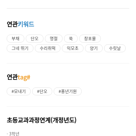
연관
키워드
부채
단오
명절
쑥
창포물
그네 뛰기
수리취떡
익모초
양기
수릿날
연관
tag#
#모내기
#단오
#풍년기원
초등교과과정연계(개정년도)
· 3학년