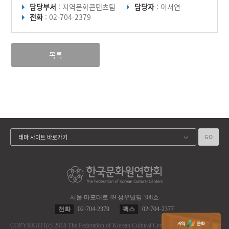
담당부서
: 지역문화콘텐츠팀
담당자
: 이서연
전화
: 02-704-2379
목록
GO
테마 사이트 바로가기
서울 마포대로 49 성우빌딩 308호
전화
02-704-2379
팩스
02-704-2377
COPYRIGHT
(c)
2018 The Federation of Korean Cultural Centers.
ALL RIGHT RES