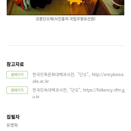
강릉단오제(사진출처:국립무형유산원)
참고자료
한국민족문화대백과사전, "단오", http://encykorea.
웹페이지
aks.ac.kr
한국민속대백과사전, "단오", https://folkency.nfm.g
웹페이지
o.kr
집필자
유명희