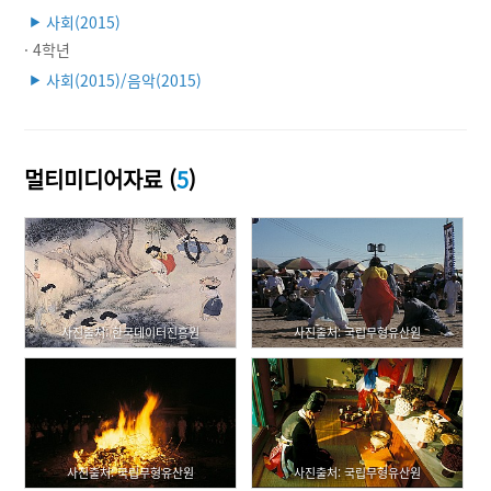
사회(2015)
▶
· 4학년
사회(2015)/음악(2015)
▶
멀티미디어자료 (
5
)
사진출처: 한국데이터진흥원
사진출처: 국립무형유산원
사진출처: 국립무형유산원
사진출처: 국립무형유산원