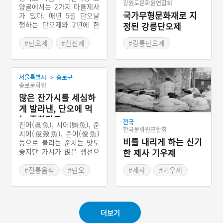
강원도문화원연합회
양골에서는 2가지 마을제사
국가무형문화재로 지
가 있다. 매년 5월 단오날
행하는 단오제와 2년에 한
정된 강릉단오제
번씩 검단산에서 행하는 검
단산신제가 그것이다. 단오
#단오제
#산신제
#강릉단오제
제는 길가에 있는 350여년
#경기도 마을신앙
#강원도 마을신앙
정도된 느티나무에서 행하
#강릉 마을신앙
고, 검단산산신제는 마을 뒤
>
서울특별시
종로구
쪽에 있는 검단산에 있는 산
#강릉 축제
종로문화원
치성터에서 지낸다.
많은 잔가시를 세심하
게 발라낸, 단오에 먹
는 준치만두
전국
진어(眞魚), 시어(鰣魚), 준
한국문화원연합회
치어(俊致魚), 준어(俊魚)
비를 내리게 하는 신기
등으로 불리는 준치는 맛도
좋지만 가시가 많은 생선으
한 제사 기우제
로 유명하다. 준치만두는 잔
가시까지 하나하나 세심하
#전통음식
#단오
#제사
#기우제
게 발라낸 준치 살과 쇠고기
#궁중음식
#만두
#유감주술
를 넣고 완자 형태로 만든
#서울 별미
#마을공동체
다음 녹말가루를 묻혀 찌는
만두이다. 만두피에 소를 넣
#농촌공동체
더보기
어 빚는 일반 만두와는 다른
형태로 일종의 굴림만두이