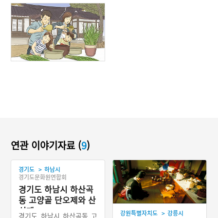
연관 이야기자료 (
9
)
>
경기도
하남시
경기도문화원연합회
경기도 하남시 하산곡
동 고양골 단오제와 산
신제
>
강원특별자치도
강릉시
경기도 하남시 하산곡동 고