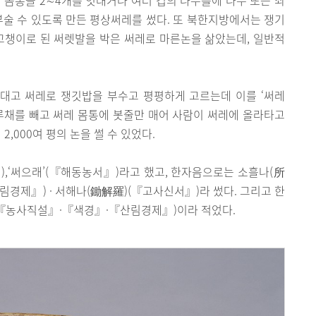
부술 수 있도록 만든 평상써레를 썼다. 또 북한지방에서는 쟁기
꼬챙이로 된 써렛발을 박은 써레로 마른논을 삶았는데, 일반적
 대고 써레로 쟁깃밥을 부수고 평평하게 고르는데 이를 ‘써레
루채를 빼고 써레 몸통에 봇줄만 매어 사람이 써레에 올라타고
2,000여 평의 논을 썰 수 있었다.
,‘써으래’(『해동농서』)라고 했고, 한자음으로는 소흘나(所
제』) · 서해나(鋤解羅)(『고사신서』)라 썼다. 그리고 한
)(『농사직설』·『색경』·『산림경제』)이라 적었다.