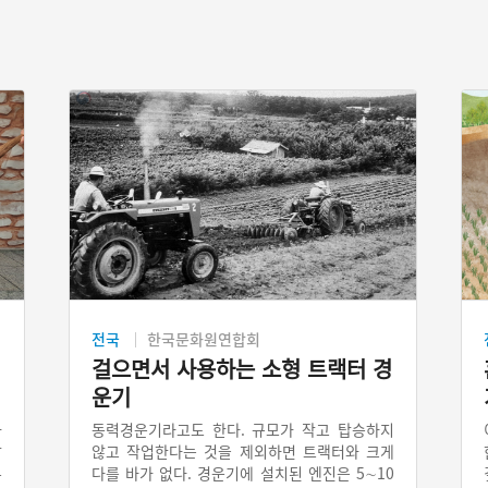
전국
한국문화원연합회
걸으면서 사용하는 소형 트랙터 경
운기
나
동력경운기라고도 한다. 규모가 작고 탑승하지
잡
않고 작업한다는 것을 제외하면 트랙터와 크게
다를 바가 없다. 경운기에 설치된 엔진은 5∼10
분