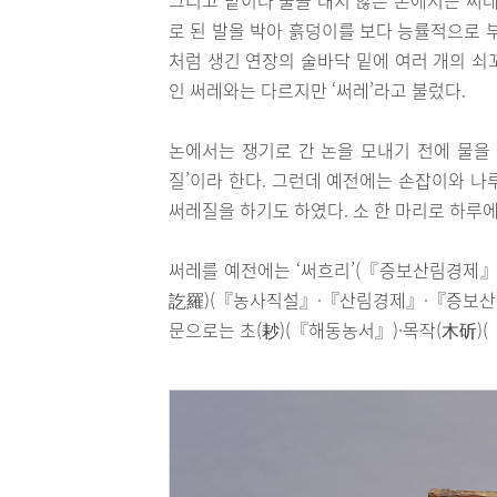
로 된 발을 박아 흙덩이를 보다 능률적으로 
처럼 생긴 연장의 술바닥 밑에 여러 개의 쇠
인 써레와는 다르지만 ‘써레’라고 불렀다.
논에서는 쟁기로 간 논을 모내기 전에 물을
질’이라 한다. 그런데 예전에는 손잡이와 나
써레질을 하기도 하였다. 소 한 마리로 하루에 
써레를 예전에는 ‘써흐리’(『증보산림경제』)
訖羅)(『농사직설』·『산림경제』·『증보산림경
문으로는 초(耖)(『해동농서』)·목작(木斫