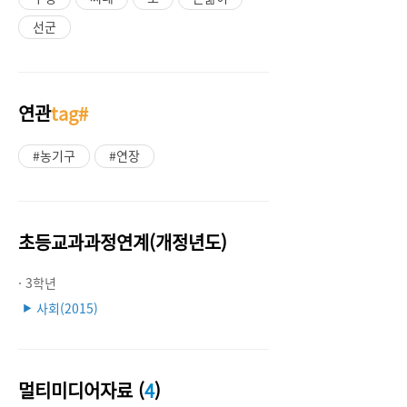
선군
연관
tag#
#농기구
#연장
초등교과과정연계(개정년도)
· 3학년
사회(2015)
▶
멀티미디어자료 (
4
)