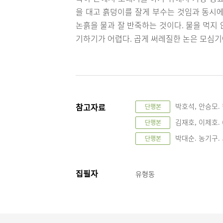
을 대고 흙덩이를 잘게 부수는 것임과 동시에
논흙을 물과 잘 반죽하는 것이다. 물을 먹지
기하기가 어렵다. 곱게 써레질한 논은 모심기
참고자료
박호석, 안승모. 
단행본
김재호, 이제호. 
단행본
박대순. 농기구. 서
단행본
집필자
유형동