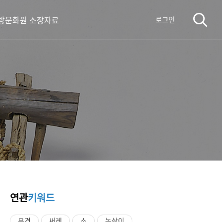
방문화원 소장자료
로그인
연관
키워드
우경
써레
소
논삶이