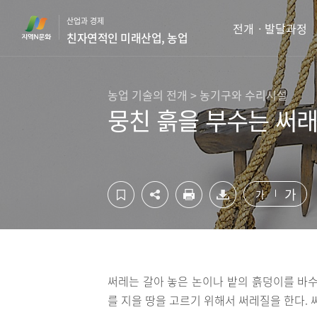
컨
하
산업과 경제
텐
단
전개ㆍ발달과정
친자연적인 미래산업, 농업
츠
영
영
역
역
바
바
로
농업 기술의 전개 > 농기구와 수리시설
로
가
뭉친 흙을 부수는 써
가
기
기
가
가
써레는 갈아 놓은 논이나 밭의 흙덩이를 바수
를 지을 땅을 고르기 위해서 써레질을 한다.