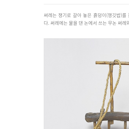
써레는 쟁기로 갈아 놓은 흙덩이(쟁깃밥)를
다. 써레에는 물을 댄 논에서 쓰는 무논 써레