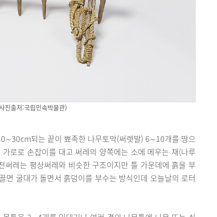
(사진출처:국립민속박물관)
20∼30cm되는 끝이 뾰족한 나무토막(써렛발) 6∼10개를 땅으
 가로로 손잡이를 대고 써레의 양쪽에는 소에 메우는 채(나루
회전써레는 평상써레와 비슷한 구조이지만 틀 가운데에 흙을 부
가 끌면 굴대가 돌면서 흙덩이를 부수는 방식인데 오늘날의 로터
 몸통을 2∼4개를 잇대거나 여러 겹의 나무틀에 나무 또는 쇠