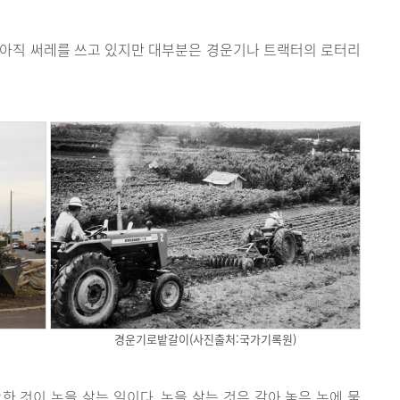
 아직 써레를 쓰고 있지만 대부분은 경운기나 트랙터의 로터리
경운기로밭갈이(사진출처:국가기록원)
한 것이 논을 삶는 일이다. 논을 삶는 것은 갈아 놓은 논에 물