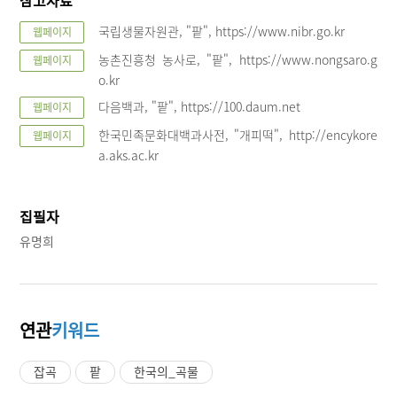
국립생물자원관, "팥", https://www.nibr.go.kr
웹페이지
농촌진흥청 농사로, "팥", https://www.nongsaro.g
웹페이지
o.kr
다음백과, "팥", https://100.daum.net
웹페이지
한국민족문화대백과사전, "개피떡", http://encykore
웹페이지
a.aks.ac.kr
집필자
유명희
연관
키워드
잡곡
팥
한국의_곡물