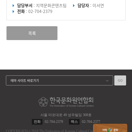
담당부서
: 지역문화콘텐츠팀
담당자
: 이서연
전화
: 02-704-2379
목록
GO
테마 사이트 바로가기
서울 마포대로 49 성우빌딩 308호
전화
02-704-2379
팩스
02-704-2377
COPYRIGHT
(c)
2018 The Federation of Korean Cultural Centers.
ALL RIGHT RES