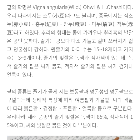
팥의 학명은 Vigna angularis(Wild.) Ohwi ＆ H.Ohashi이다.
우리 나라에서는 소두(小豆)라고도 불리며, 중국에서는 적소
두(赤小豆)・홍두(紅豆)・잔두(殘豆)・미두(眉豆), 적두(赤
豆)라고 하였다. 뿌리의 형태는 콩에 가까우나 뿌리혹의 발달
은 콩만 못하다. 줄기는 콩보다 다소 가늘고 길며 쓰러지기 쉽
고 덩굴성이 강하다. 원줄기의 마디 수는 15~18개이고 가지
수는 3~9개이다. 줄기의 빛깔은 녹색과 적자색이 있는데, 녹
색 줄기의 팥은 씨가 붉고, 적자색 줄기의 팥은 씨가 검거나
얼룩이 있다.
팥의 종류는 줄기가 곧게 서는 보통팥과 덩굴성인 덩굴팥으로
구별되는데 생태적 특성에 따라 여름팥과 가을팥, 씨의 색깔
에 따라 붉은팥・검정팥・푸른팥・얼룩팥 등으로 구분한다.
우리나라 재래 품종의 줄기 빛깔은 녹색이 85%, 적자색이 1
5%이고, 씨의 빛깔은 붉은 것이 대부분이다.