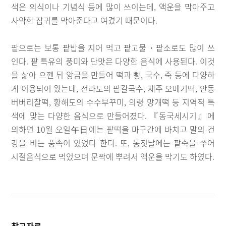
색은 의식이나 기념식 등에 많이 쓰이는데, 액운을 막아주고
사악한 잡귀를 막아준다고 여겼기 때문이다.
팥으로는 보통 팥밥을 지어 먹고 팥고물・팥소로도 많이 쓰
인다. 팥 특유의 풍미와 단맛은 다양한 음식에 사용된다. 이것
을 삶아 으깬 뒤 앙금을 만들어 떡과 빵, 국수, 죽 등에 다양하
게 이용되어 왔는데, 전라도의 팥칼국수, 제주 오메기떡, 안동
버버리찰떡, 황해도의 수수부꾸미, 의령 망개떡 등 지역적 특
색에 맞는 다양한 음식으로 만들어졌다. 『동국세시기』에
의하면 10월 오일午日에는 팥떡을 마구간에 바치고 말의 건
강을 비는 풍속이 있었다 한다. 또, 동짓날에는 팥죽을 쑤어
시절음식으로 먹었으며 문짝에 뿌려서 액운을 막기도 하였다.
참고자료