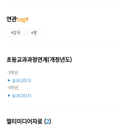
연관
tag#
#잡곡
#팥
초등교과과정연계(개정년도)
· 5학년
실과(2015)
▶
· 6학년
실과(2015)
▶
멀티미디어자료 (
2
)