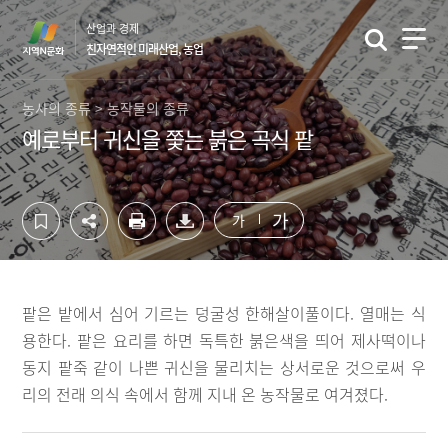
컨
하
산업과 경제
텐
단
친자연적인 미래산업, 농업
츠
영
영
역
역
바
농사의 종류 > 농작물의 종류
바
로
예로부터 귀신을 쫓는 붉은 곡식 팥
로
가
가
기
기
가
가
팥은 밭에서 심어 기르는 덩굴성 한해살이풀이다. 열매는 식
용한다. 팥은 요리를 하면 독특한 붉은색을 띄어 제사떡이나
동지 팥죽 같이 나쁜 귀신을 물리치는 상서로운 것으로써 우
리의 전래 의식 속에서 함께 지내 온 농작물로 여겨졌다.