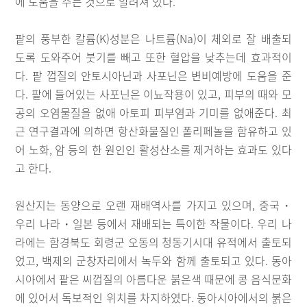
에 도움을 주는 것으로 알려져 있다.
팥의 풍부한 칼륨(K)성분은 나트륨(Na)이 체외로 잘 배출되
도록 도와주어 붓기를 빼고 또한 혈압을 낮추는데 효과적이
다. 팥 껍질의 안토시아닌과 사포닌은 변비예방에 도움을 준
다. 팥에 들어있는 사포닌은 이뇨작용이 있고, 피부의 때와 모
공의 오염물질을 없애 아토피 피부염과 기미를 없애준다. 최
근 연구결과에 의하면 항산화물질인 폴리페놀을 함유하고 있
어 노화, 암 등의 한 원인인 활성산소를 제거하는 효과도 있다
고 한다.
원산지는 동양으로 오랜 재배역사를 가지고 있으며, 중국・
우리 나라・일본 등에서 재배되는 특이한 작물이다. 우리 나
라에는 함경북도 회령군 오동의 청동기시대 유적에서 출토되
었고, 백제의 군창자리에서 녹두와 함께 출토되고 있다. 동아
시아에서 팥은 씨껍질의 아름다운 붉은색 때문에 콩 음식문화
에 있어서 독보적인 위치를 차지하였다. 동아시아에서의 붉은