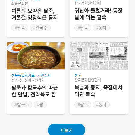
한국문화원연합회
화순문화원
귀신아 물렀거라! 동짓
여름의 묘약은 팥죽,
날에 먹는 팥죽
겨울철 영양식은 동지
팥죽
#팥죽
#칼국수
#팥죽
#동지
#팥
>
전북특별자치도
전주시
전국
한국문화원연합회
전라북도문화원연합회
복날과 동지, 죽집에서
팥죽과 칼국수의 따끈
먹던 팥죽
한 만남, 전라북도 팥
칼국수
#칼국수
#팥
#팥죽
#동지
#전라북도 별미
#복날
#죽집
#전주 가볼만한곳
#화재
더보기