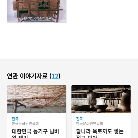
사진출처: 국립춘천박물관
연관 이야기자료 (
12
)
전국
전국
한국문화원연합회
한국문화원연합회
대한민국 농기구 넘버
달나라 옥토끼도 찧는
원 쟁기
절구 방아