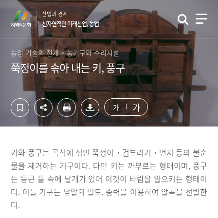
컨
하
산업과 경제
텐
단
친자연적인 미래산업, 농업
츠
영
영
역
역
바
농업 기술의 전개 > 농기구와 수리시설
바
로
쭉정이를 솎아 내는 키, 풍구
로
가
가
기
기
가
가
키와 풍구는 곡식에 섞인 쭉정이・검부러기・먼지 등의 불순
물을 제거하는 기구이다. 다만 키는 까부르는 형태이며, 풍구
는 둥근 틀 속에 날개가 있어 이것이 바람을 일으키는 형태이
다. 이들 기구는 낟알의 밀도, 중력을 이용하여 알곡을 선별한
다.