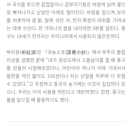
서 곡식을 부으면 겉껍질이나 검부러기들은 바람에 날려 옆으
로 빠져나가고 낟알만 아래로 떨어진다. 바람을 일으켜 보리
를 비롯하여 콩·팥, 밀에 섞인 겨, 먼지·쭉정이 따위를 가려내
는 데에 쓰인다. 한 가마니의 쌀을 내리려면 3분쯤 걸린다. 풍
구는 18세기 전까지는 우리나라에서 사용되지 않은듯하다.
박지원(朴趾源)은 『과농소초(課農小抄)』에서 부뚜의 불합
리성을 설명한 끝에 “내가 경상도에서 고을살이를 할 때 풍구
를 만들어 시험해보았더니, 어린아이 하나가 이에 기대서서
발판을 약간 밟아도 100섬이나 되는 낟알을 하루에 다 부칠
수 있었다.”고 주장하고 중국의 농가에는 이것이 집집마다 있
으나, 우리는 이의 사용을 꺼린다고 개탄하였다. 한편, 풍구는
불을 일으킬 때 활용하기도 했다.