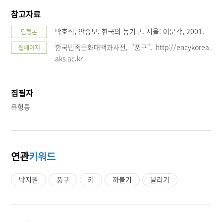
참고자료
박호석, 안승모. 한국의 농기구. 서울: 어문각, 2001.
단행본
한국민족문화대백과사전, "풍구", http://encykorea.
웹페이지
aks.ac.kr
집필자
유형동
연관
키워드
박지원
풍구
키
까불기
날리기