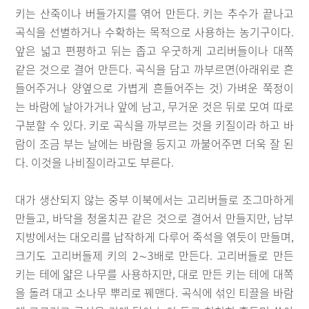
키는 산죽이나 버들가지를 엮어 만든다. 키는 추수가 끝나고
곡식을 선별하거나 수확하는 목적으로 사용하는 농기구이다.
앞은 넓고 편평하고 뒤는 좁고 우굿하게 고리버들이나 대쪽
같은 것으로 결어 만든다. 곡식을 담고 까부르면(아래위로 흔
들어주거나 양옆으로 가볍게 흔들어주는 것) 가벼운 쭉정이
는 바람에 날아가거나 앞에 남고, 무거운 것은 뒤로 모여 따로
구분할 수 있다. 키로 곡식을 까부르는 것을 키질이라 하고 바
람이 조금 부는 날에는 바람을 등지고 까불어주면 더욱 잘 된
다. 이것을 나비질이라고도 부른다.
대가 생산되지 않는 중부 이북에서는 고리버들로 조그마하게
만들고, 바닥을 청올치끈 같은 것으로 결어서 만들지만, 남부
지방에서는 대오리를 납작하게 다루어 죽석을 엮듯이 만들며,
크기도 고리버들제 키의 2∼3배로 만든다. 고리버들로 만든
키는 테에 얇은 나무를 사용하지만, 대로 만든 키는 테에 대쪽
을 돌려 대고 소나무 뿌리로 꿰맨다. 곡식에 섞인 티끌을 바람