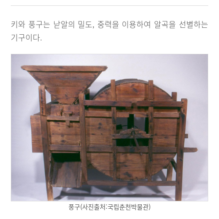
키와 풍구는 낟알의 밀도, 중력을 이용하여 알곡을 선별하는
기구이다.
풍구(사진출처:국립춘천박물관)