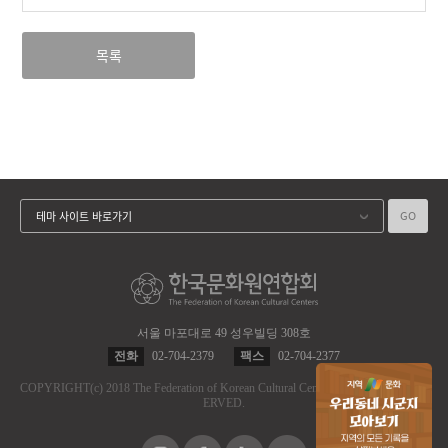
목록
GO
테마 사이트 바로가기
서울 마포대로 49 성우빌딩 308호
전화
02-704-2379
팩스
02-704-2377
COPYRIGHT
(c)
2018 The Federation of Korean Cultural Centers.
ALL RIGHT RES
ERVED.