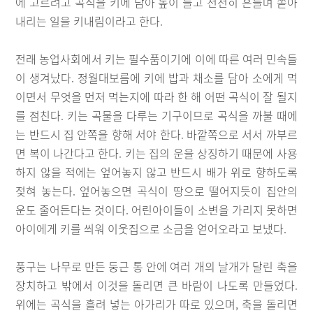
에 고르려고 곡식을 키에 담아 높이 들고 천천히 흔들며 쏟아
내리는 일을 키내림이라고 한다.
전래 농업사회에서 키는 필수품이기에 이에 따른 여러 민속들
이 생겨났다. 정월대보름에 키에 밥과 채소를 담아 소에게 먹
이면서 무엇을 먼저 먹는지에 따라 한 해 어떤 곡식이 잘 될지
를 점친다. 키는 곡물을 다루는 기구이므로 곡식을 까불 때에
는 반드시 집 안쪽을 향해 서야 한다. 바깥쪽으로 서서 까부르
면 복이 나간다고 한다. 키는 집의 운을 상징하기 때문에 사용
하지 않을 적에는 엎어놓지 않고 반드시 배가 위로 향하도록
젖혀 놓는다. 엎어놓으면 곡식이 땅으로 떨어지듯이 집안의
운도 줄어든다는 것이다. 어린아이들이 소변을 가리지 못하면
아이에게 키를 씌워 이웃집으로 소금을 얻어오라고 보냈다.
풍구는 나무로 만든 둥근 통 안에 여러 개의 날개가 달린 축을
장치하고 밖에서 이것을 돌리면 큰 바람이 나도록 만들었다.
위에는 곡식을 흘려 넣는 아가리가 따로 있으며, 축을 돌리면