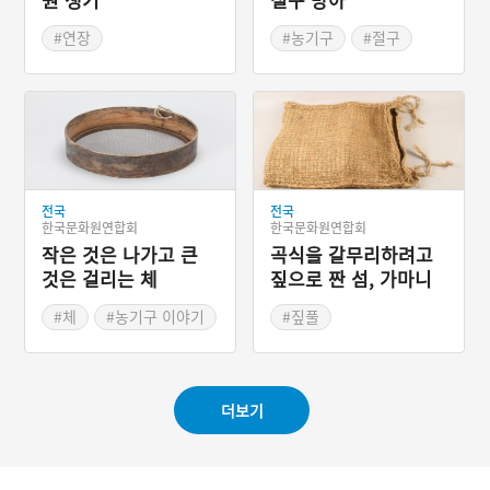
#연장
#농기구
#절구
#방아
전국
전국
한국문화원연합회
한국문화원연합회
작은 것은 나가고 큰
곡식을 갈무리하려고
것은 걸리는 체
짚으로 짠 섬, 가마니
#체
#농기구 이야기
#짚풀
#주방도구
더보기