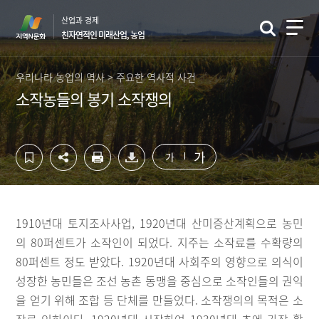
컨
하
산업과 경제
텐
단
친자연적인 미래산업, 농업
츠
영
영
역
역
바
우리나라 농업의 역사 > 주요한 역사적 사건
바
로
소작농들의 봉기 소작쟁의
로
가
가
기
기
가
가
1910년대 토지조사사업, 1920년대 산미증산계획으로 농민
의 80퍼센트가 소작인이 되었다. 지주는 소작료를 수확량의
80퍼센트 정도 받았다. 1920년대 사회주의 영향으로 의식이
성장한 농민들은 조선 농촌 동맹을 중심으로 소작인들의 권익
을 얻기 위해 조합 등 단체를 만들었다. 소작쟁의의 목적은 소