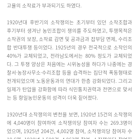
고율의 소작료가 부과되기도 하였다.
1920년대 후반기의 소작쟁의는 초기부터 있던 소작조합과
후기부터 생겨난 농민조합이 쟁의를 주도하였고, 투쟁목적은
소작권의 보장, 소작료 감면 및 공과금과 잡부담 면제, 수리조
합 반대투쟁 등이었다. 1925년의 경우 전국적으로 소작인의
40%가 교체되었고, 전라남도에서는 80% 정도가 교체되었
다. 그 투쟁 양상은 처음에는 시위농성을 하다가 나중에는 경
찰서·농장사무소·수리조합 등을 습격하는 집단적 폭동형태로
전개되었으며 노동운동과의 연대가 한층 강화되었다. 그리고
일제가 탄압을 강화함에 따라 식민통치권력과 전면으로 맞서
는 등 항일농민운동의 성격이 더욱 짙어졌다.
1920년대 소작쟁의의 변천을 보면, 1920년 15건의 소작쟁의
에 4,040명이 참여하여 소작쟁의당 참여자 수는 269.3명이
었으며, 1925년 204건, 4,002명 참여, 소작쟁의당 참여자 수