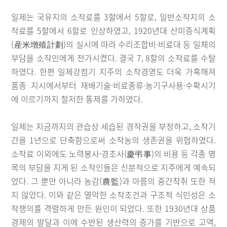
일제는 국유지의 소작료를 3할에서 5할로, 일반소작지의 소
작료를 5할에서 6할로 인상하였고, 1920년대 산미증식계획
(産米增殖計劃)의 실시에 따라 수리조합비·비료대 등 일체의
부담을 소작인에게 전가시켰다. 결국 7, 8할의 소작료를 수탈
하였다. 한편 일제강점기 지주의 소작경영도 더욱 가혹해져
품종 지시에서부터 재배기술·비료종류·농기구사용·수확시기
에 이르기까지 철저한 통제를 가하였다.
일제는 지금까지의 관습상 세습된 경작권을 부정하고, 소작기
간을 1년으로 단축함으로써 소작농의 생존권을 위협하였다.
소작료 이외에도 노력봉사·경조사(慶弔事)의 비용 등 각종 명
목의 부담을 지게 된 소작인들은 신분적으로 지주에게 예속되
었다. 그 뿐만 아니라 농감(農監)과 마름의 중간착취 또한 적
지 않았다. 이와 같은 열악한 소작조건과 구조적 식민성은 소
작쟁의를 격렬하게 만든 원인이 되었다. 또한 1930년대 상품
경제의 발달과 이에 수반된 생산력의 증가를 기반으로 고액,