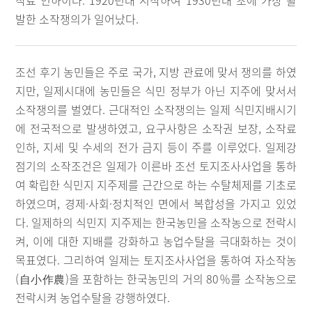
작료 인하이다. 1920년대 시작하여 1930년대 초에 가장 활
발한 소작쟁의가 일어났다.
조선 후기 농민들은 주로 국가, 지방 관료에 맞서 쟁의를 하였
지만, 일제시대에 농민들은 식민 정부가 아닌 지주에 맞서서
소작쟁의를 벌였다. 근대적인 소작쟁의는 일제 식민지배시기
에 전국적으로 발생하였고, 요구사항은 소작권 보장, 소작료
인하, 지세 및 수세의 전가 금지 등이 주를 이루었다. 일제강
점기의 소작조건은 일제가 이른바 조선 토지조사사업을 통하
여 확립한 식민지 지주제를 근간으로 하는 수탈체제를 기초로
하였으며, 경제·사회·정치적인 면에서 복합성을 가지고 있었
다. 일제하의 식민지 지주제는 한국농민을 소작농으로 전락시
켜, 이에 대한 지배를 강화하고 농업수탈을 극대화하는 것이
목표였다. 그리하여 일제는 토지조사사업을 통하여 자소작농
(自小作農)을 포함하는 한국농민의 거의 80％를 소작농으로
전락시켜 농업수탈을 강행하였다.