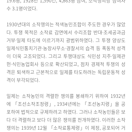
19.6명, 1928년 1,590건, 4,863명 참여, 소작쟁의당 참여자
수 3.1명이었다.
1930년대의 소작쟁의는 적색농민조합이 주도한 경우가 많았
다. 투쟁 목적은 소작료 감면에서 수리조합 반대·조세공과금
거부·일제 타도에 이르기까지 광범위하였다. 그 투쟁 양상도
일제식민통치기관·농장사무소·경찰서의 습격 등 폭동적 성격
이 더욱 고조되었다. 그리고 투쟁대상도 식민성 지주·일제관
헌·식민농업회사 등으로 확산되었고, 점차 경제적 투쟁의 성
격은 퇴색하고 근본적으로 일제를 타도하려는 독립운동적 성
격이 부각되었다.
일제는 소작농민의 격렬한 쟁의를 봉쇄하기 위하여 1932년
에 「조선소작조정령」, 1934년에는 「조선농지령」을 공
포하여 법적으로 규제하려고 하였다. 그러나 소작농민들은 보
다 더 격렬하고 보다 더 많은 쟁의를 전개하였다. 이러한 소작
쟁의는 1939년 12월 「소작료통제령」이 제정, 공포되어 거