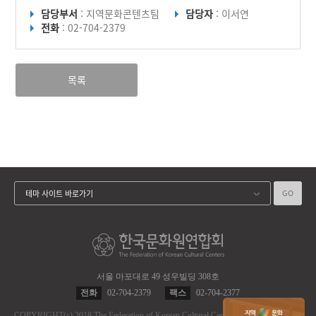
담당부서
: 지역문화콘텐츠팀
담당자
: 이서연
전화
: 02-704-2379
목록
GO
테마 사이트 바로가기
서울 마포대로 49 성우빌딩 308호
전화
02-704-2379
팩스
02-704-2377
COPYRIGHT
(c)
2018 The Federation of Korean Cultural Centers.
ALL RIGHT RES