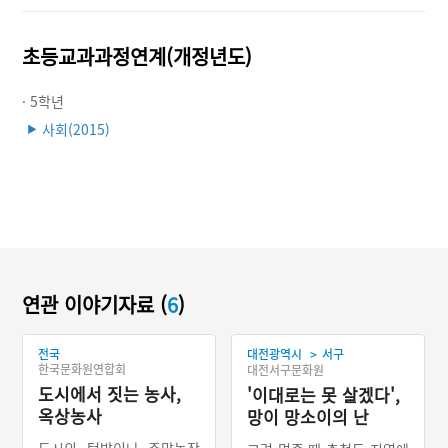
초등교과과정연계(개정년도)
· 5학년
사회(2015)
▶
연관 이야기자료 (
6
)
>
전국
대전광역시
서구
한국문화원연합회
대전서구문화원
도시에서 짓는 농사,
'이대로는 못 살겠다',
옥상농사
망이 망소이의 난