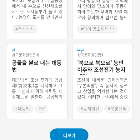
도시의 텃밭이나 주말농장
고려 명종 때 충청도 지역에
에서 내 손으로 신선채소를
서 망이와 망소이가 주동이
기르는 도시농부가 늘고 있
되어 과도한 부역과 차별 대
다. 농업이 도시를 만나면서
우에 항의하며 일으킨 농민
그 역할이 커졌다. 그동안
과 소민(所民)들의 봉기를
국민의 먹을거리를 생산하
말한다. 공주 명학소(鳴鶴
#옥상농사
#망이 망소이의 난
는 산업에서 이젠 먹을거리
所, 현재의 대전광역시 서구
#민란
#신분해방운동
는 물론 건강과 환경개선 및
부근)를 중심으로 하여 일어
교육이나 공동체 회복 등 도
났으므로 ‘공주 명학소의
시민들이 삶의 질 향상을 위
전국
북한
난’이라고 불리기도 한다.
한국문화원연합회
한국문화원연합회
해 꼭 필요한 산업으로 바뀌
고 있다.
공물을 쌀로 내는 대동
'북으로 북으로' 농민
법
이주와 조선전기 농지
개간
대동법은 조선 후기에 공납
조선이 내세운 경제정책은
제(貢納制)를 폐지하고 그
‘무본억말’, 즉 농사에 힘쓰
를 대신하기 위해 마련된 재
고 상업을 억제한다는 것이
정제도를 말한다. 공납제의
었다. 이러한 관점에서 중요
폐단, 즉 공물을 구하기 힘
하게 인식된 것이 농지를 개
들고 이에 따라 방납이 성행
간하는 것이었다. 조선 전기
#대동법
#쌀
#농지개간
#북방개척
하며 가호에 따라 세금을 징
북방 지역을 대상으로 농지
#공물
#개척
수하던 것을 보완한 것이다.
개간이 이뤄졌다. 특히 평안
대동법의 시행으로 공물대
도 함길도 등지의 농지개간
신 쌀을 토지에 내도록 하면
을 위해서 삼남지방의 백성
더보기
서 농민의 부담이 줄어드는
들을 강제 이주시켰으며 이