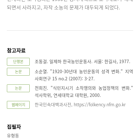
되면서 사라지고, 자작 소농의 문제가 대두되게 되었다.
참고자료
조동걸. 일제하 한국농민운동사. 서울: 한길사, 1977.
단행본
소순열. "1920-30년대 농민운동의 성격 변화." 지역
논문
사회연구 15 no.2 (2007): 3-27.
전희진. "식민지시기 소작쟁의와 농업정책의 변화."
논문
석사학위, 연세대학교 대학원, 2000.
한국민속대백과사전, https://folkency.nfm.go.kr
웹페이지
집필자
유형동