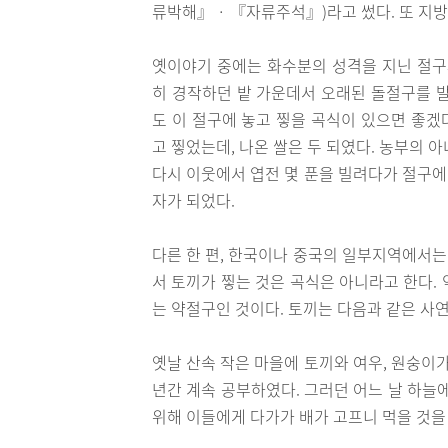
류박해』 · 『자류주석』)라고 썼다. 또 지방에 따
옛이야기 중에는 화수분의 성격을 지닌 절구
히 경작하던 밭 가운데서 오래된 돌절구를 발
도 이 절구에 놓고 찧을 곡식이 있으면 좋겠
고 찧었는데, 나온 쌀은 두 되였다. 농부의 아
다시 이웃에서 엽전 몇 푼을 빌려다가 절구에
자가 되었다.
다른 한 편, 한국이나 중국의 일부지역에서는
서 토끼가 찧는 것은 곡식은 아니라고 한다.
는 약절구인 것이다. 토끼는 다음과 같은 사
옛날 산속 작은 마을에 토끼와 여우, 원숭이
년간 계속 공부하였다. 그러던 어느 날 하늘
위해 이들에게 다가가 배가 고프니 먹을 것을