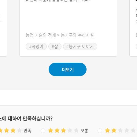
・
키
날
이
을
농업 기술의 전개 > 농기구와 수리시설
#곡괭이
#삽
#농기구 이야기
더보기
스에 대하여 만족하십니까?
만족
보통