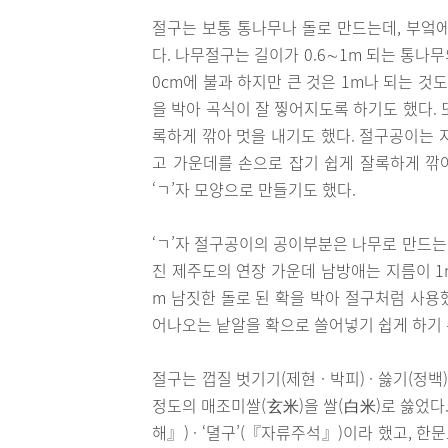
절구는 보통 통나무나 돌로 만드는데, 부엌에
다. 나무절구는 길이가 0.6∼1m 되는 통나
0cm에 불과 하지만 큰 것은 1m나 되는 것
을 박아 곡식이 잘 찧어지도록 하기도 했다. 
록하게 깎아 멋을 내기도 했다. 절구공이는 지
고 가운데를 손으로 잡기 쉽게 잘록하게 깎아
‘ㄱ’자 모양으로 만들기도 했다.
‘ㄱ’자 절구공이의 공이부분은 나무로 만드는
진 제주도의 연장 가운데 남방애는 지름이 1
m 남짓한 돌로 된 확을 박아 절구처럼 사용
어나오는 낱알을 확으로 쓸어넣기 쉽게 하기
절구는 껍질 벗기기(제현 · 박피) · 쓿기(정백
정도의 매조미쌀(玄米)을 쌀(白米)로 쓿었다.
해』) · ‘뎔구’(『자류주석』)이라 했고, 