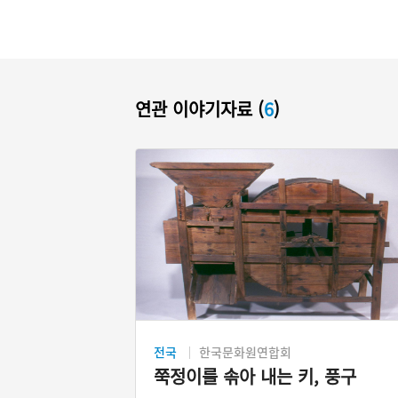
연관 이야기자료 (
6
)
전국
한국문화원연합회
쭉정이를 솎아 내는 키, 풍구