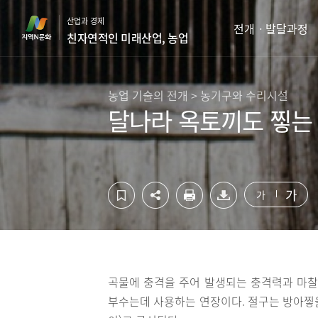
컨
하
산업과 경제
텐
단
전개ㆍ발달과정
친자연적인 미래산업, 농업
츠
영
영
역
역
바
바
로
농업 기술의 전개 > 농기구와 수리시설
로
가
달나라 옥토끼도 찧는
가
기
기
가
가
곡물에 충격을 주어 발생되는 충격력과 마찰
부수는데 사용하는 연장이다. 절구는 방아찧을