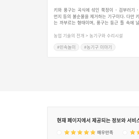
키와 풍구는 곡식에 섞인 쭉정이・검부러기
먼지 등의 불순물을 제거하는 기구이다. 다만 
는 까부르는 형태이며, 풍구는 둥근 틀 속에 
개가 있어 이것이 바람을 일으키는 형태이다. 
들 기구는 낟알의 밀도, 중력을 이용하여 알곡
농업 기술의 전개 > 농기구와 수리시설
선별한다.
#민속놀이
#농기구 이야기
#곡식 농기구
현재 페이지에서 제공되는 정보와 서비
매우만족