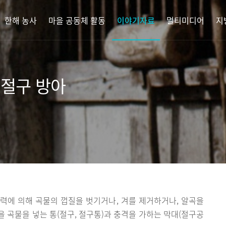
한해 농사
마을 공동체 활동
이야기자료
멀티미디어
지
 절구 방아
력에 의해 곡물의 껍질을 벗기거나, 겨를 제거하거나, 알곡을
 곡물을 넣는 통(절구, 절구통)과 충격을 가하는 막대(절구공