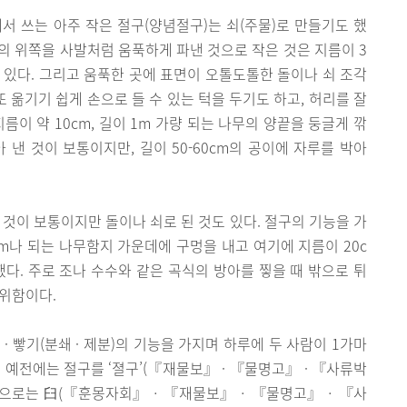
서 쓰는 아주 작은 절구(양념절구)는 쇠(주물)로 만들기도 했
무의 위쪽을 사발처럼 움푹하게 파낸 것으로 작은 것은 지름이 3
도 있다. 그리고 움푹한 곳에 표면이 오톨도톨한 돌이나 쇠 조각
또 옮기기 쉽게 손으로 들 수 있는 턱을 두기도 하고, 허리를 잘
름이 약 10cm, 길이 1m 가량 되는 나무의 양끝을 둥글게 깎
 낸 것이 보통이지만, 길이 50-60cm의 공이에 자루를 박아
 것이 보통이지만 돌이나 쇠로 된 것도 있다. 절구의 기능을 가
m나 되는 나무함지 가운데에 구멍을 내고 여기에 지름이 20c
했다. 주로 조나 수수와 같은 곡식의 방아를 찧을 때 밖으로 튀
 위함이다.
) · 빻기(분쇄 · 제분)의 기능을 가지며 하루에 두 사람이 1가마
 예전에는 절구를 ‘졀구’(『재물보』 · 『물명고』 · 『사류박
한문으로는 臼(『훈몽자회』 · 『재물보』 · 『물명고』 · 『사