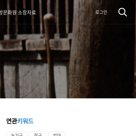
방문화원 소장자료
로그인
연관
키워드
농기구
절구
방아