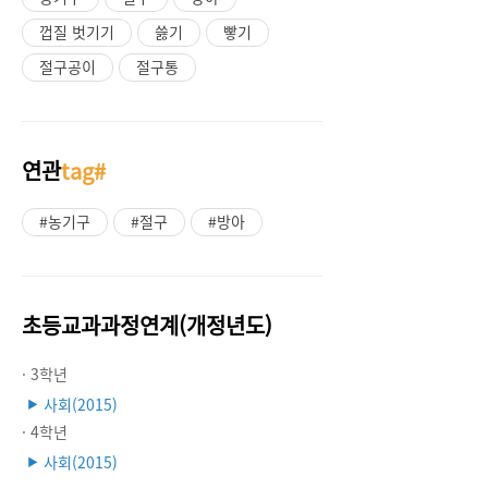
껍질 벗기기
쓿기
빻기
절구공이
절구통
연관
tag#
#농기구
#절구
#방아
초등교과과정연계(개정년도)
· 3학년
사회(2015)
▶
· 4학년
사회(2015)
▶