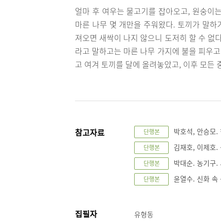
얼마 후 여우는 물고기를 잡아오고, 원숭이는
마른 나무 몇 개만을 주워왔다. 토끼가 말하
져오면 새싹이 나지 않으니 도저히 할 수 없
라고 말하고는 마른 나무 가지에 불을 피우고
고 여겨 토끼를 달에 올려놓았고, 이후 모든
참고자료
박호석, 안승모. 한
단행본
김재호, 이제호. 
단행본
박대순. 농기구. 
단행본
윤열수. 신화 속
단행본
집필자
유형동