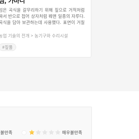
섬, 가마니
섬은 곡식을 갈무리하기 위해 짚으로 거적처럼
짜서 반으로 접어 상자처럼 꿰맨 일종의 자루다.
곡식을 담아 보관하는데 사용했다. 표면이 거칠
고 성글기 때문에 곡식이 샐 우려가 있고, 또 이
를 막기 위해 두툼하게 짜기 때문에 짚이 많이
농업 기술의 전개 > 농기구와 수리시설
들고 무겁다.가마니는 새끼를 날줄로 하고 그 사
이를 짚으로 촘촘하게 엮어 짠 일 종의 자루로서
#짚풀
섬과는 달리 틈새가 조밀하여 곡식이 샐 염려가
없다. 1900년대 초에 일본에서 도입되면서 섬을
대신했다.
불만족
매우불만족