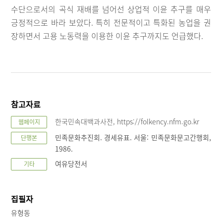
수단으로서의 곡식 재배를 넘어선 상업적 이윤 추구를 매우
긍정적으로 바라 보았다. 특히 전문적이고 특화된 농업을 권
장하면서 고용 노동력을 이용한 이윤 추구까지도 언급했다.
참고자료
한국민속대백과사전, https://folkency.nfm.go.kr
웹페이지
민족문화추진회. 경세유표. 서울: 민족문화문고간행회,
단행본
1986.
여유당전서
기타
집필자
유형동