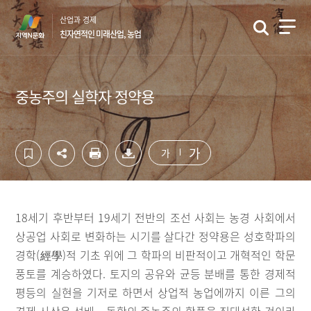
컨
하
산업과 경제
텐
단
친자연적인 미래산업, 농업
츠
영
영
역
역
바
바
로
중농주의 실학자 정약용
로
가
가
기
기
가
가
18세기 후반부터 19세기 전반의 조선 사회는 농경 사회에서
상공업 사회로 변화하는 시기를 살다간 정약용은 성호학파의
경학(經學)적 기초 위에 그 학파의 비판적이고 개혁적인 학문
풍토를 계승하였다. 토지의 공유와 균등 분배를 통한 경제적
평등의 실현을 기저로 하면서 상업적 농업에까지 이른 그의