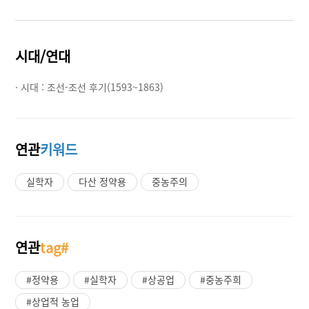
시대/연대
· 시대 :
조선-조선 후기(1593~1863)
연관
키워드
실학자
다산 정약용
중농주의
연관
tag#
#정약용
#실학자
#상공업
#중농주희
#상업적 농업