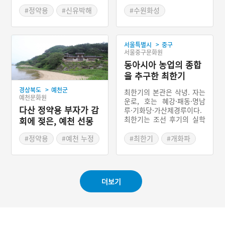
2월에 백과전서 《고금도서
집성(古今圖書集成)》 중
#정약용
#신유박해
#수원화성
5,020권을 은 2,150냥을
#강진
#세계문화유산
지급하고 사 오도록 명하였
#정약용
#기중기
다.다산 정약용은 1789년
>
서울특별시
중구
(정조 13) 배다리〔舟橋〕
#예능프로그램 주요소재
서울중구문화원
를 만드는데 그 규모와 제도
를 올려 성공한 바가 있어
동아시아 농업의 종합
주상께서 성제(城制)에 대
을 추구한 최한기
해 조목조목 올릴 것을 명하
>
경상북도
예천군
여 본인이 화성을 기본 설계
최한기의 본관은 삭녕. 자는
예천문화원
하였다고 회고하였다.그리
운로, 호는 혜강·패동·명남
다산 정약용 부자가 감
하여 정약용은 여러 책들을
루·기화당·가산제경루이다.
참고하여 8가지 원칙을 담
최한기는 조선 후기의 실학
회에 젖은, 예천 선몽
은 『성설』을 지어 정조에
사상을 계승하면서 그것을
대
게 올렸다. 위의 8가지 원칙
더욱 전진적으로 전개시켜
#정약용
#예천 누정
#최한기
#개화파
이 임금이 지은 『어제성화
근대적 개화사상에 연결시
#경상북도 누정
#농정회요
주략』으로 채택되었다. 성
키는 교량적 역할을 수행한
#예천 가볼만한곳
#한국의 농서 집필자
역(城役)을 마친 뒤에 정조
개화파의 선구자이다. 그의
는 기중가(起重架)를 써서
학문은 성리학의 이기론에
돈 4만 냥의 비용을 줄였다
더보기
대한 반론에서 시작하여 계
며 다산을 칭찬하였다.
몽군주에 의한 정치운영, 외
국과의 교류를 통한 발전책,
상공업 중시론, 서구 과학의
지동설에 이르기까지 매우