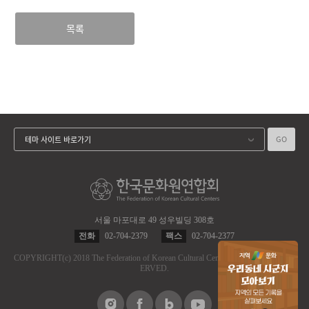
목록
GO
테마 사이트 바로가기
서울 마포대로 49 성우빌딩 308호
전화
02-704-2379
팩스
02-704-2377
COPYRIGHT
(c)
2018 The Federation of Korean Cultural Centers.
ALL RIGHT RES
ERVED.