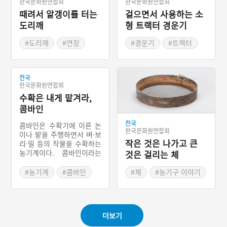
한국문화원연합회
한국문화원연합회
때려서 알갱이를 터는
걸으면서 사용하는 소
도리깨
형 트랙터 경운기
#도리깨
#연장
#경운기
#트랙터
#농기계
전국
한국문화원연합회
수확은 내게 맡겨라,
콤바인
전국
콤바인은 수확기에 이른 논
한국문화원연합회
이나 밭을 주행하면서 벼·보
작은 것은 나가고 큰
리·밀 등의 작물을 수확하는
농기계이다. 콤바인이라는
것은 걸리는 체
명칭은 예취작업과 탈곡작
업을 동시에 수행한다는 점
#농기계
#콤바인
#체
#농기구 이야기
에서 ‘결합’의 의미로 쓰인
#주방도구
것이다. 즉 예취기와 탈곡기
및 풍선기 까지 결합한 기계
인 것이다. 콤바인은 크게
더보기
자탈형(自脫型)과 보통형으
로 나누어진다.