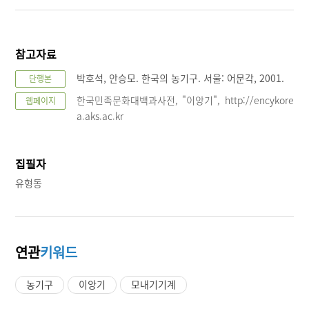
참고자료
박호석, 안승모. 한국의 농기구. 서울: 어문각, 2001.
단행본
한국민족문화대백과사전, "이앙기", http://encykore
웹페이지
a.aks.ac.kr
집필자
유형동
연관
키워드
농기구
이앙기
모내기기계