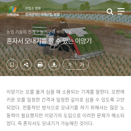
컨
하
산업과 경제
텐
단
친자연적인 미래산업, 농업
츠
영
영
역
역
바
농업 기술의 전개 > 농기구와 수리시설
바
로
혼자서 모내기를 할 수 있는 이앙기
로
가
가
기
기
가
가
이앙기는 모를 옮겨 심을 때 소용되는 기계를 말한다. 모판에
키운 모를 일정한 간격과 일정한 깊이로 심을 수 있도록 고안
되었다. 전통적인 방식으로 모내기를 하기 위해서는 많은 노
동력이 필요했지만 이앙기의 도입으로 이러한 문제가 해소되
었다. 즉 혼자서도 모내기가 가능해진 것이다.