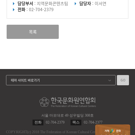
담당부서
: 지역문화콘텐츠팀
담당자
: 이서연
전화
: 02-704-2379
목록
GO
테마 사이트 바로가기
서울 마포대로 49 성우빌딩 308호
전화
02-704-2379
팩스
02-704-2377
COPYRIGHT
(c)
2018 The Federation of Korean Cultural Centers.
ALL RIGHT RES