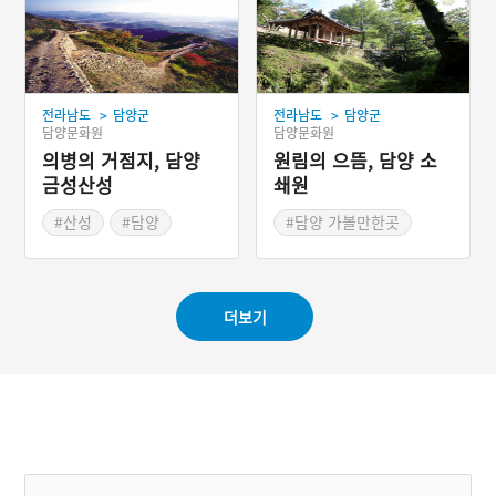
국의 예술을 모색했다. 조국
의 온전한 미래를 위해 동서
양 식민주의 역사와 철학을
섭렵한 당대 최고의 지식인
이며 독립투사로서 해방 이
>
>
전라남도
담양군
전라남도
담양군
후를 준비했던 민족주의자
담양문화원
담양문화원
이다.
의병의 거점지, 담양
원림의 으뜸, 담양 소
금성산성
쇄원
#산성
#담양
#담양 가볼만한곳
#호남의 3대산성
#담양 누정
#드라마 촬영지
#우리나라3대 민가 정원
#영화 촬영지
#전라남도 누정
더보기
#드라마 촬영지
#영화 촬영지