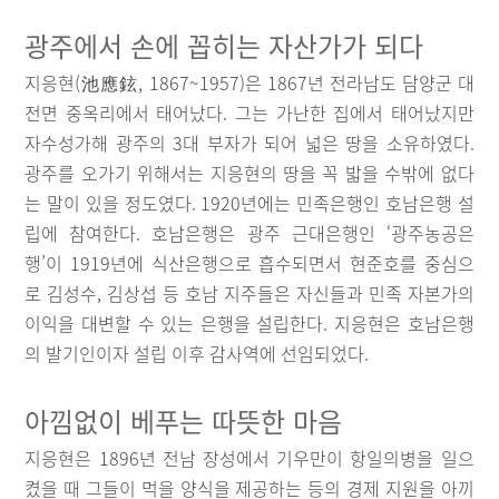
광주에서 손에 꼽히는 자산가가 되다
지응현(池應鉉, 1867~1957)은 1867년 전라남도 담양군 대
전면 중옥리에서 태어났다. 그는 가난한 집에서 태어났지만
자수성가해 광주의 3대 부자가 되어 넓은 땅을 소유하였다.
광주를 오가기 위해서는 지응현의 땅을 꼭 밟을 수밖에 없다
는 말이 있을 정도였다. 1920년에는 민족은행인 호남은행 설
립에 참여한다. 호남은행은 광주 근대은행인 ‘광주농공은
행’이 1919년에 식산은행으로 흡수되면서 현준호를 중심으
로 김성수, 김상섭 등 호남 지주들은 자신들과 민족 자본가의
이익을 대변할 수 있는 은행을 설립한다. 지응현은 호남은행
의 발기인이자 설립 이후 감사역에 선임되었다.
아낌없이 베푸는 따뜻한 마음
지응현은 1896년 전남 장성에서 기우만이 항일의병을 일으
켰을 때 그들이 먹을 양식을 제공하는 등의 경제 지원을 아끼