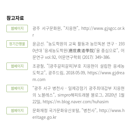
참고자료
광주 서구문화원, "지응현", http://www.gjsgcc.or.k
웹페이지
r
윤금선. "농도학원의 교육 활동과 농민독본 연구 - 193
정기간행물
0년대 ‘응세농도학원(應世農道學院)’을 중심으로", 어
문연구 vol.92, 어문연구학회 (2017): 349~386.
조광철, "[광주갈피갈피]부호 지응현이 설립한 응세농
웹페이지
도학교", 광주드림, 2018.05.09, https://www.gjdrea
m.com
"광주 서구 병천사 - 일제강점기 광주최대갑부 지응현
웹페이지
의 노블레스", simpro해피트래블 블로그, 2020년 1월
22일, https://m.blog.naver.com/huhasim
문화재청 국가문화유산포털, "병천사", http://www.h
웹페이지
eritage.go.kr