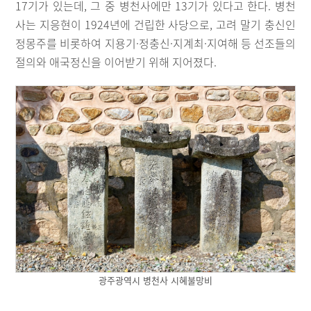
17기가 있는데, 그 중 병천사에만 13기가 있다고 한다. 병천
사는 지응현이 1924년에 건립한 사당으로, 고려 말기 충신인
정몽주를 비롯하여 지용기·정충신·지계최·지여해 등 선조들의
절의와 애국정신을 이어받기 위해 지어졌다.
광주광역시 병천사 시혜불망비