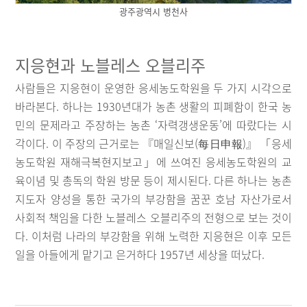
광주광역시 병천사
지응현과 노블레스 오블리주
사람들은 지응현이 운영한 응세농도학원을 두 가지 시각으로
바라본다. 하나는 1930년대가 농촌 생활의 피폐함이 한국 농
민의 문제라고 주장하는 농촌 ‘자력갱생운동’에 따랐다는 시
각이다. 이 주장의 근거로는 『매일신보(每日申報)』 「응세
농도학원 재해극복현지보고」에 쓰여진 응세농도학원의 교
육이념 및 총독의 학원 방문 등이 제시된다. 다른 하나는 농촌
지도자 양성을 통한 국가의 부강함을 꿈꾼 호남 자산가로서
사회적 책임을 다한 노블레스 오블리주의 전형으로 보는 것이
다. 이처럼 나라의 부강함을 위해 노력한 지응현은 이후 모든
일을 아들에게 맡기고 은거하다 1957년 세상을 떠났다.