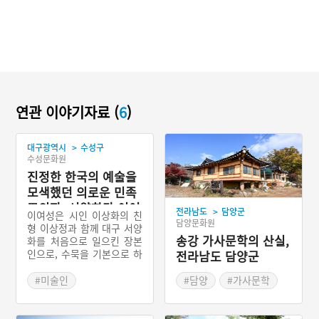
연관 이야기자료 (
6
)
>
대구광역시
수성구
수성문화원
진정한 한국의 예술을
모색했던 의로운 민족
주의자, 서양화가 이여
>
전라남도
담양군
이여성은 시인 이상화의 친
성
담양문화원
형 이상정과 함께 대구 서양
송강 가사문학의 산실,
화를 처음으로 일으킨 장본
인으로, 수묵을 기본으로 하
전라남도 담양군
는 전통화의 기반에 서양화
기법을 과감하게 융합시킨
#미술인
#담양
#가사문학
작업을 감행하면서 상고시
#대구의 문화예술인
#문인
#조선의 문인
대부터 조선시대까지의 역
#전라남도 문화예술인
사화에 매진했고 진정한 한