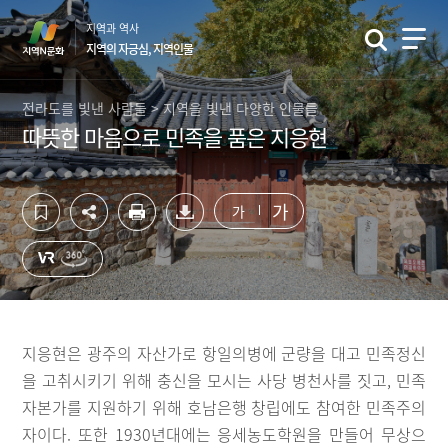
컨
하
지역과 역사
텐
단
지역의 자긍심, 지역인물
츠
영
영
역
역
바
전라도를 빛낸 사람들 > 지역을 빛낸 다양한 인물들
바
로
따뜻한 마음으로 민족을 품은 지응현
로
가
가
기
기
가
가
지응현은 광주의 자산가로 항일의병에 군량을 대고 민족정신
을 고취시키기 위해 충신을 모시는 사당 병천사를 짓고, 민족
자본가를 지원하기 위해 호남은행 창립에도 참여한 민족주의
자이다. 또한 1930년대에는 응세농도학원을 만들어 무상으