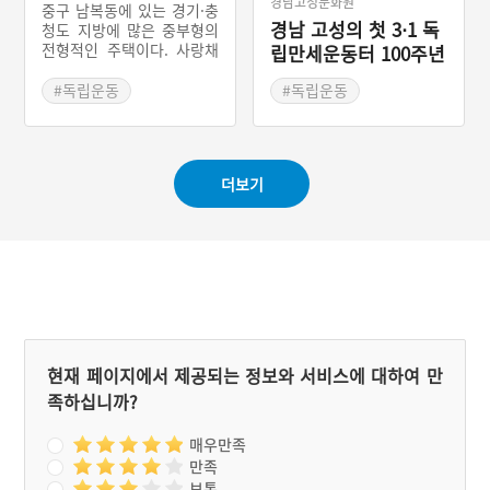
경남고성문화원
중구 남복동에 있는 경기·충
경남 고성의 첫 3⋅1 독
청도 지방에 많은 중부형의
전형적인 주택이다. 사랑채
립만세운동터 100주년
가 담 바깥에 있어 외부 사
기념탑
람들이 쉽게 드나든 집이라
#독립운동
#독립운동
는 사실을 알 수 있다.1919
#조선시대 반가
#경상남도 마을이야기
년 용유도 3·28 독립만세운
#인천 가옥
#경남 고성 가볼만한곳
동을 모의한 장소가 바로 조
병수 가옥이다.
더보기
현재 페이지에서 제공되는 정보와 서비스에 대하여 만
족하십니까?
매우만족
만족
보통