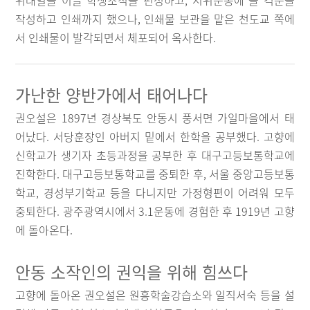
위대열을 이끌 학생조직을 편성하고, 시위운동에 쓸 격문을
작성하고 인쇄까지 했으나, 인쇄물 보관을 맡은 천도교 쪽에
서 인쇄물이 발각되면서 체포되어 옥사한다.
가난한 양반가에서 태어나다
권오설은 1897년 경상북도 안동시 풍서면 가일마을에서 태
어났다. 서당훈장인 아버지 밑에서 한학을 공부했다. 고향에
신학교가 생기자 초등과정을 공부한 후 대구고등보통학교에
진학한다. 대구고등보통학교를 중퇴한 후, 서울 중앙고등보통
학교, 경성부기학교 등을 다니지만 가정형편이 어려워 모두
중퇴한다. 광주광역시에서 3.1운동에 경험한 후 1919년 고향
에 돌아온다.
안동 소작인의 권익을 위해 힘쓰다
고향에 돌아온 권오설은 원흥학술강습소와 일직서숙 등을 설