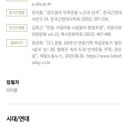
a.aks.ac.kr
장석흥. "권오설의 민족운동 노선과 성격", 한국근현대
정기간행물
사연구 19, 한국근현대사학회 (2001): 207~234.
김희곤. "안동 가일마을 사람들의 항일투쟁", 지방사와
정기간행물
지방문화 vol.15, 역사문화학회 (2012): 467~496.
정성희, "[3·1 운동 100주년 연중기획-독립운동가 열전
웹페이지
<삶과 넋> 26] 철제관 속의 6·10 만세운동 주역, 권오
설", 매일노동뉴스, 2019.08.26, https://www.labort
oday.co.kr
집필자
이미향
시대/연대