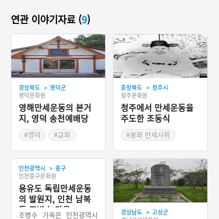
연관 이야기자료 (
9
)
>
>
경상북도
영덕군
충청북도
청주시
영덕문화원
청주문화원
영해만세운동의 본거
청주에서 만세운동을
지, 영덕 송천예배당
주도한 조동식
#영덕
#교회
#봉화 만세시위
#종교시설
#만세운동 주도
>
인천광역시
중구
인천중구문화원
용유도 독립만세운동
의 발원지, 인천 남복
동 조병수 가옥
>
경상남도
고성군
조병수 가옥은 인천광역시