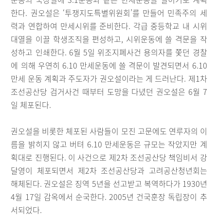
한다. 권오설은 ‘투쟁지도특별위원회’를 만들어 민족주의 세
력과 연합하여 만세시위를 준비한다. 각급 중등학교 내 시위
대열을 이끌 학생조직을 편성하고, 시위운동에 쓸 격문을 작
성하고 인쇄한다. 6월 5일 위조지폐사건 용의자를 쫓던 경찰
에 의해 우연히 6.10 만세운동에 쓸 격문이 발견되면서 6.10
만세 운동 계획과 주도자가 권오설이라는 게 드러난다. 제1차
조선공산당 검거사건 때부터 도망을 다녔던 권오설은 6월 7
일 체포된다.
권오설을 비롯한 체포된 사람들이 모진 고문에도 연루자의 이
름을 밝히지 않고 버텨 6.10 만세운동은 규모는 작았지만 계
획대로 진행된다. 이 사건으로 제2차 조선공산당 책임비서 강
달영이 체포되면서 제2차 조선공산당과 고려공산청년회는
해체된다. 권오설은 징역 5년을 선고받고 복역하다가 1930년
4월 17일 감옥에서 순국한다. 2005년 건국훈장 독립장이 추
서되었다.