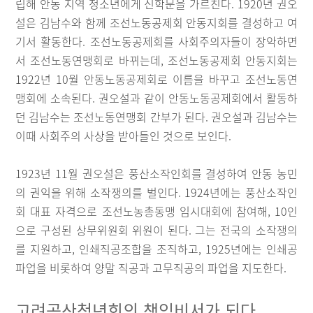
립해 안동 지역 청소년에게 신학문을 가르친다. 1920년 권오
설은 김남수와 함께 조선노동공제회 안동지회를 결성하고 여
기서 활동한다. 조선노동공제회를 사회주의자들이 장악하면
서 조선노동연맹회로 바뀌는데, 조선노동공제회 안동지회는
1922년 10월 안동노동공제회로 이름을 바꾸고 조선노동연
맹회에 소속된다. 권오설과 같이 안동노동공제회에서 활동하
던 김남수는 조선노동연맹회 간부가 된다. 권오설과 김남수는
이때 사회주의 사상을 받아들인 것으로 보인다.
1923년 11월 권오설은 풍산소작인회를 결성하여 안동 농민
의 권익을 위해 소작쟁의를 벌인다. 1924년에는 풍산소작인
회 대표 자격으로 조선노농총동맹 임시대회에 참여해, 10인
으로 구성된 상무위원회 위원이 된다. 그는 전국의 소작쟁의
를 지원하고, 인쇄직공조합을 조직하고, 1925년에는 인쇄공
파업을 비롯하여 양말 직공과 고무직공의 파업을 지도한다.
고려공산청년회의 책임비서가 되다