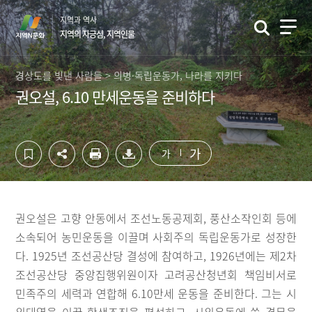
컨
하
지역과 역사
텐
단
지역의 자긍심, 지역인물
츠
영
영
역
역
바
경상도를 빛낸 사람들 > 의병·독립운동가, 나라를 지키다
바
로
권오설, 6.10 만세운동을 준비하다
로
가
가
기
기
가
가
권오설은 고향 안동에서 조선노동공제회, 풍산소작인회 등에
소속되어 농민운동을 이끌며 사회주의 독립운동가로 성장한
다. 1925년 조선공산당 결성에 참여하고, 1926년에는 제2차
조선공산당 중앙집행위원이자 고려공산청년회 책임비서로
민족주의 세력과 연합해 6.10만세 운동을 준비한다. 그는 시