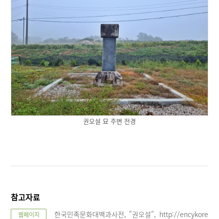
권오설 묘 주변 전경
참고자료
한국민족문화대백과사전, "권오설", http://encykore
웹페이지