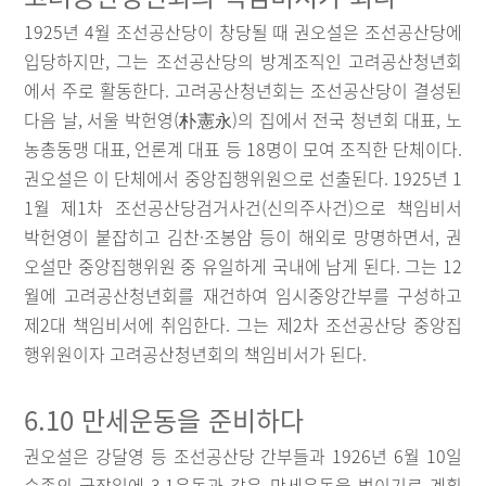
1925년 4월 조선공산당이 창당될 때 권오설은 조선공산당에
입당하지만, 그는 조선공산당의 방계조직인 고려공산청년회
에서 주로 활동한다. 고려공산청년회는 조선공산당이 결성된
다음 날, 서울 박헌영(朴憲永)의 집에서 전국 청년회 대표, 노
농총동맹 대표, 언론계 대표 등 18명이 모여 조직한 단체이다.
권오설은 이 단체에서 중앙집행위원으로 선출된다. 1925년 1
1월 제1차 조선공산당검거사건(신의주사건)으로 책임비서
박헌영이 붙잡히고 김찬·조봉암 등이 해외로 망명하면서, 권
오설만 중앙집행위원 중 유일하게 국내에 남게 된다. 그는 12
월에 고려공산청년회를 재건하여 임시중앙간부를 구성하고
제2대 책임비서에 취임한다. 그는 제2차 조선공산당 중앙집
행위원이자 고려공산청년회의 책임비서가 된다.
6.10 만세운동을 준비하다
권오설은 강달영 등 조선공산당 간부들과 1926년 6월 10일
순종의 국장일에 3.1운동과 같은 만세운동을 벌이기로 계획