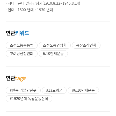
· 시대 :
근대-일제강점기(1910.8.22~1945.8.14)
· 연대 :
1800 년대 - 1930 년대
연관
키워드
조선노농총동맹
조선노동연맹회
풍산소작인회
고려공산청년회
6.10만세운동
연관
tag#
#안동 가볼만한곳
#13도의군
#6.10만세운동
#1920년대 독립운동단체