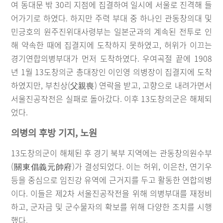
여 동대문 밖 30리 지점에 집결하여 일시에 서울로 진격해 들
어가기로 하였다. 하지만 주력 부대 중 하나인 관동창의대 및
민긍호의 원주진위대사령부는 일본군과의 계속된 전투로 인
해 약속한 때에 집결지에 도착하지 못하였고, 허위가 이끄는
경기연합의병부대가 먼저 도착하였다. 우여곡절 끝에 1908
년 1월 13도창의군 총대장인 이인영 의병장이 집결지에 도착
하였지만, 부친상(父親喪) 연락을 받고, 고향으로 내려가면서
서울진공작전은 실패로 돌아갔다. 이후 13도창의군은 해체되
었다.
의병의 후방 기지, 노원
13도창의군이 해체된 후 경기 북부 지역에는 관동창의원수부
(關東倡義元帥府)가 결성되었다. 이는 허위, 이은찬, 연기우
등을 중심으로 임진강 유역에 근거지를 두고 활동한 연합의병
이다. 이들은 제2차 서울진공작전을 위해 의병부대를 재정비
하고, 군자금 및 군수물자의 확보를 위해 다양한 조치를 시행
했다.