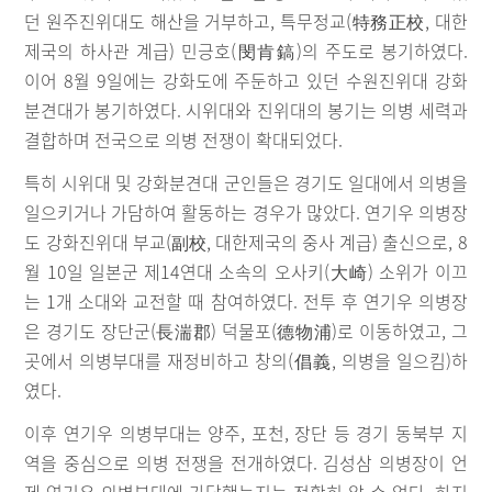
던 원주진위대도 해산을 거부하고, 특무정교(特務正校, 대한
제국의 하사관 계급) 민긍호(閔肯鎬)의 주도로 봉기하였다.
이어 8월 9일에는 강화도에 주둔하고 있던 수원진위대 강화
분견대가 봉기하였다. 시위대와 진위대의 봉기는 의병 세력과
결합하며 전국으로 의병 전쟁이 확대되었다.
특히 시위대 및 강화분견대 군인들은 경기도 일대에서 의병을
일으키거나 가담하여 활동하는 경우가 많았다. 연기우 의병장
도 강화진위대 부교(副校, 대한제국의 중사 계급) 출신으로, 8
월 10일 일본군 제14연대 소속의 오사키(大崎) 소위가 이끄
는 1개 소대와 교전할 때 참여하였다. 전투 후 연기우 의병장
은 경기도 장단군(長湍郡) 덕물포(德物浦)로 이동하였고, 그
곳에서 의병부대를 재정비하고 창의(倡義, 의병을 일으킴)하
였다.
이후 연기우 의병부대는 양주, 포천, 장단 등 경기 동북부 지
역을 중심으로 의병 전쟁을 전개하였다. 김성삼 의병장이 언