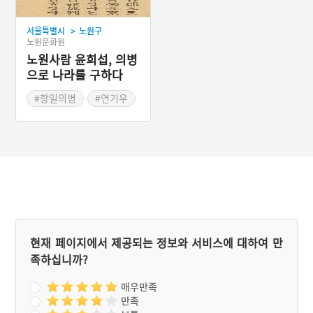
>
서울특별시
노원구
노원문화원
노원사람 윤희섭, 의병
으로 나라를 구하다
#항일의병
#연기우
#군자금모집
#윤희섭
#노원면
#밀정처단
#건국훈장애국장
현재 페이지에서 제공되는 정보와 서비스에 대하여 만
족하십니까?
매우만족
만족