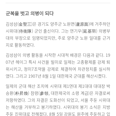
군복을 벗고 의병이 되다
김성삼(金聖三)은 경기도 양주군 노원면(蘆原面)에 거주하던
시위대(侍衛隊) 군인 출신이다. 그는 연기우(延基羽) 의병부
대의 부장으로 임명되었지만, 주로 양주군 노원 일대를 근거
지로 활동하였다.
김성삼이 의병 활동을 시작한 시대적 배경은 다음과 같다. 19
07년 헤이그 특사 사건을 빌미로 일제는 고종황제를 강제 퇴
위시키고, 정미7조약을 강제로 체결하여 차관정치를 실시하
였다. 그리고 1907년 8월 1일 대한제국 군대를 해산시켰다.
일제의 군대 해산 조치에 시위대 제1연대 제1대대 대대장 박
승환(朴昇煥) 참령(參領, 대한제국의 소령 계급)은 자결로써
저항하였다. 그의 자결은 도화선이 되었고, 서울 주둔 시위대
는 해산을 거부하고 봉기하였다. 시위대의 봉기 소식은 지방
주둔 진위대로 전해졌다. 8월 5일 강원도 원주에 주둔하고 있