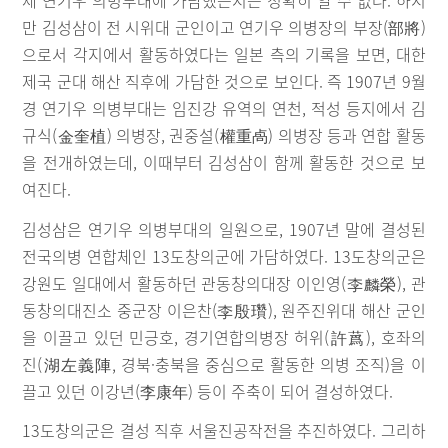
제 연기우 의병부대에 가담했는지는 정확히 알 수 없다. 하지
만 김성삼이 전 시위대 군인이고 연기우 의병장의 부장(部將)
으로서 각지에서 활동하였다는 일본 측의 기록을 보면, 대한
제국 군대 해산 직후에 가담한 것으로 보인다. 즉 1907년 9월
경 연기우 의병부대는 임진강 유역의 연천, 적성 등지에서 김
규식(金奎植) 의병장, 권중설(權重卨) 의병장 등과 연합 활동
을 전개하였는데, 이때부터 김성삼이 함께 활동한 것으로 보
여진다.
김성삼은 연기우 의병부대의 일원으로, 1907년 말에 결성된
전국의병 연합체인 13도창의군에 가담하였다. 13도창의군은
강원도 일대에서 활동하던 관동창의대장 이인영(李麟榮), 관
동창의대진소 중군장 이은찬(李殷瓚), 원주진위대 해산 군인
을 이끌고 있던 민긍호, 경기연합의병장 허위(許蔿), 호좌의
진(湖左義陣, 경북·충북을 중심으로 활동한 의병 조직)을 이
끌고 있던 이강년(李康年) 등이 주축이 되어 결성하였다.
13도창의군은 결성 직후 서울진공작전을 추진하였다. 그리하