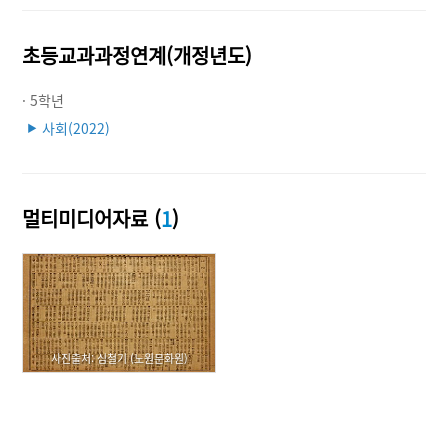
초등교과과정연계(개정년도)
· 5학년
사회(2022)
▶
멀티미디어자료 (
1
)
사진출처: 심철기 (노원문화원)