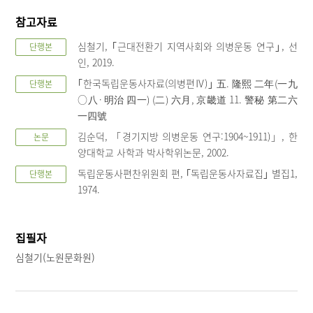
참고자료
심철기, ｢근대전환기 지역사회와 의병운동 연구｣, 선
단행본
인, 2019.
｢한국독립운동사자료(의병편Ⅳ)｣ 五. 隆熙 二年(一九
단행본
○八·明治 四一) (二) 六月, 京畿道 11. 警秘 第二六
一四號
김순덕, 「경기지방 의병운동 연구:1904~1911)」, 한
논문
양대학교 사학과 박사학위논문, 2002.
독립운동사편찬위원회 편, ｢독립운동사자료집｣ 별집1,
단행본
1974.
집필자
심철기(노원문화원)