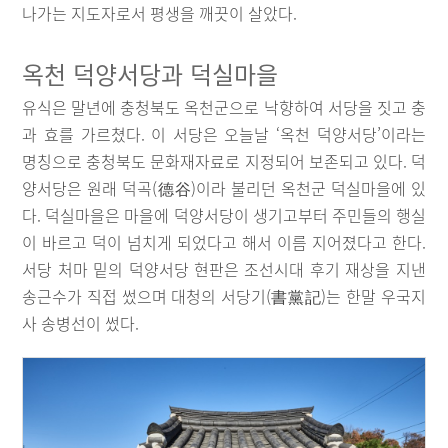
나가는 지도자로서 평생을 깨끗이 살았다.
옥천 덕양서당과 덕실마을
유식은 말년에 충청북도 옥천군으로 낙향하여 서당을 짓고 충
과 효를 가르쳤다. 이 서당은 오늘날 ‘옥천 덕양서당’이라는
명칭으로 충청북도 문화재자료로 지정되어 보존되고 있다. 덕
양서당은 원래 덕곡(德谷)이라 불리던 옥천군 덕실마을에 있
다. 덕실마을은 마을에 덕양서당이 생기고부터 주민들의 행실
이 바르고 덕이 넘치게 되었다고 해서 이름 지어졌다고 한다.
서당 처마 밑의 덕양서당 현판은 조선시대 후기 재상을 지낸
송근수가 직접 썼으며 대청의 서당기(書黨記)는 한말 우국지
사 송병선이 썼다.