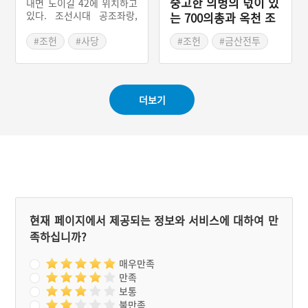
숭고한 의병의 넋이 있
내면 도이길 42에 위치하고
있다. 조선시대 공조좌랑,
는 700의총과 옥천 조
전라도도사, 보은현감 등을
헌 묘소
지낸 문신이자 임진왜란 때
#조헌
#사당
#조헌
#금산전투
의 의병장이었던 조헌의 위
#청주성
#충청도의병
#옥천 가볼만한곳
패를 모시고 있는 사당이다.
후율당은 정면 3칸, 측면 1
칸의 팔작지붕건물로 보은
더보기
현감을 사직하고 옥천에 있
을 때 제자를 양성하기 위해
지은 후율정사를 조헌이 순
국한 뒤 사당으로 만든 것이
다.
현재 페이지에서 제공되는 정보와 서비스에 대하여 만
족하십니까?
매우만족
만족
보통
불만족