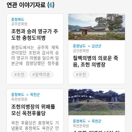
연관 이야기자료 (
6
)
충청북도
공주문화원
조헌과 승려 영규가 주
도한 충청도의병
>
충청남도
금산군
충청도에서는 공주목 제독
금산문화원
관이었던 조헌과 갑사의 승
칠백의병의 의로운 죽
려 영규가 의병을 일으켜 일
본군에 점령당했던 청주를
음, 조헌 의병장
수복하고 금산에서 일본군
과 치열한 접전을 벌이는 등
#조헌
#칠백의총
#조헌
호서지역에 침입했던 일본
#충청남도 의병
군에 막대한 타격을 가했다.
충청도 의병도 많은 희생을
>
당하며 금산성 싸움에서 패
충청북도
옥천군
옥천문화원
하기는 하였지만, 일본군도
많은 사상자를 내고 후퇴함
조헌의병장의 위패를
에 따라, 호서·호남지방은
모신 옥천후율당
온전함을 되찾을 수 있었다.
>
충청북도
옥천군
옥천 후율당은 충청북도 기
옥천문화원
념물로 충청북도 옥천군 안