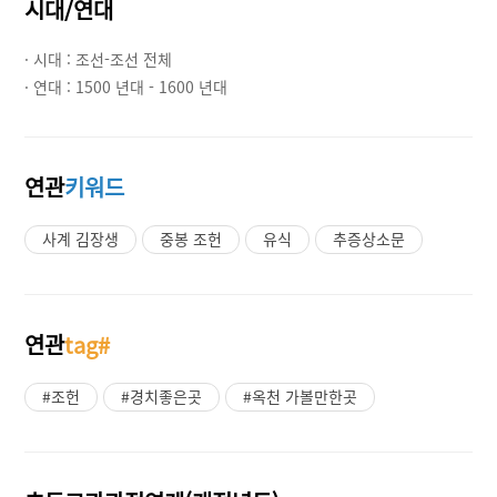
시대/연대
· 시대 :
조선-조선 전체
· 연대 :
1500 년대 - 1600 년대
연관
키워드
사계 김장생
중봉 조헌
유식
추증상소문
연관
tag#
#조헌
#경치좋은곳
#옥천 가볼만한곳