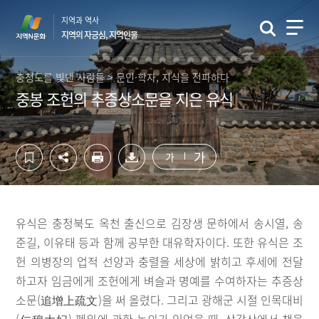
컨
하
지역과 역사
텐
단
지역의 자긍심, 지역인물
츠
영
영
역
역
바
충청도를 빛낸 사람들 > 문인·학자, 지식을 전파하다
바
로
중봉 조헌의 추증상소문을 지은 유식
로
가
가
기
기
가
가
유식은 충청북도 옥천 출신으로 김장생 문하에서 송시열, 송
준길, 이유태 등과 함께 공부한 대유학자이다. 또한 유식은 조
헌 의병장의 업적 선양과 충렬을 세상에 밝히고 후세에 전달
하고자 임금에게 조헌에게 벼슬과 명예를 수여하자는 추증상
소문(追增上疏文)을 써 올렸다. 그리고 광해군 시절 인목대비