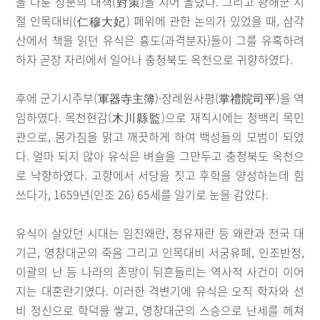
을 다룬 장문의 대책(對策)을 지어 올렸다. 그리고 광해군 시
절 인목대비(仁穆大妃) 폐위에 관한 논의가 있었을 때, 삼각
산에서 책을 읽던 유식은 흉도(과격분자)들이 그를 유혹하려
하자 곧장 자리에서 일어나 충청북도 옥천으로 귀향하였다.
후에 군기시주부(軍器寺主簿)·장례원사평(掌禮院司平)을 역
임하였다. 목천현감(木川縣監)으로 재직시에는 청백리 목민
관으로, 몸가짐을 맑고 깨끗하게 하여 백성들의 모범이 되었
다. 얼마 되지 않아 유식은 벼슬을 그만두고 충청북도 옥천으
로 낙향하였다. 고향에서 서당을 짓고 후학을 양성하는데 힘
쓰다가, 1659년(인조 26) 65세를 일기로 눈을 감았다.
유식이 살았던 시대는 임진왜란, 정유재란 등 왜란과 전국 대
기근, 영창대군의 죽음 그리고 인목대비 서궁유폐, 인조반정,
이괄의 난 등 나라의 존망이 뒤흔들리는 역사적 사건이 이어
지는 대혼란기였다. 이러한 격변기에 유식은 오직 학자와 선
비 정신으로 학덕을 쌓고, 영창대군의 스승으로 난세를 헤쳐