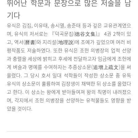
뛰어난 학문과 문장으로 많은 저술을 남
기다
유식은 김집, 이유태, 송시열, 송준태 등과 깊은 교유관계였으
며, 유식의 저서로는 『덕곡문집(德谷文集)』 4권 2책이 있
고, 역서(曆書)와 지리설(地理說)에 조예가 깊었으며 여러 비
평작품도 저술하였다. 또한 유식은 조헌 의병장의 업적 선양
과 충렬을 세상에 밝히고 후세에 전달하고자 임금에게 조헌에
게 벼슬과 명예를 수여하자는 추증상소문(追增上疏文)을 써
올렸다. 그 당시 호서 일대 석학들이 작성한 상소문 중 유독
유식의 상소문이 훌륭하여 김장생이 채택한 뒤 상소를 올렸다
고 한다. 이 상소는 왕에게 받아들여져 왕의 칙명이 내려졌으
며, 각지에서 조헌 의병장을 선양하는 유적물들도 영향을 받
았을 것이다.