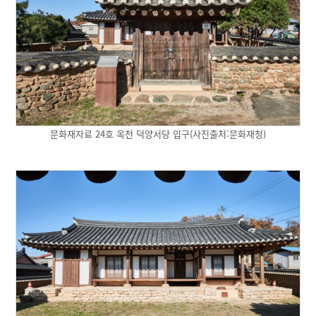
문화재자료 24호 옥천 덕양서당 입구(사진출처:문화재청)