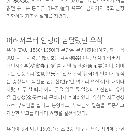
(仁穆大妃) 폐위에 관한 논의가 있었을 때, 삼각산에서 책을
읽던 유식은 흉도(과격분자)들의 유혹에 넘어가지 않고 곧장
귀향하여 지조와 절개를 지켰다.
어려서부터 언행이 남달랐던 유식
유식(庾軾, 1586~1650)의 본관은 무송(茂松)이고, 휘는 식
(軾), 자는 자경(子敬), 호는 덕곡(德谷)이다. 유식의 아버지는
예빈시주부(禮賓寺主簿)를 지낸 유원영(庾元英)이며, 어머
니는 현풍곽씨(玄風郭氏)로 진사 곽림(郭琳)의 딸이다. 유식
은 충청북도 옥천군 안읍현(안남면 덕곡리 덕실)에서 태어나
자랐고, 두 살 때에 이미 글을 읽을 줄 알았다고 전한다. 유식
은 김장생(金長生)의 문하에서 수학하였다. 유식은 지극정성
으로 부모님을 살피고 봉양하고, 부모님의 말씀을 존중하고
자상한 보고를 다하며 효행을 실천하였다.
유식이 8세 되던 1593년(선조 26), 왜구가 남쪽 지방에 출현