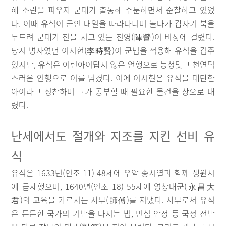
해 소란을 피우자 군대가 출동해 주둔하면서 순찰하고 있었
다. 이때 유식이 군인 대열을 따라다니며 놀다가 갑자기 북을
두드려 군대가 진을 치고 있는 진영(陣營)이 비상에 걸렸다.
당시 병사였던 이시현(李時賢)이 군법을 적용해 유식을 겁주
었지만, 유식은 어린아이답지 않은 언행으로 능청맞고 천연덕
스러운 언행으로 이를 넘겼다. 이에 이시현은 유식을 대단한
아이라고 칭찬하며 그가 공부할 때 필요한 물건을 상으로 내
렸다.
난세에서도 절개와 지조를 지킨 선비 유
식
유식은 1633년(인조 11) 48세에 우암 송시열과 함께 생원시
에 급제했으며, 1640년(인조 18) 55세에 영창대군(永昌大
君)의 교육을 가르치는 사부(師傅)를 지냈다. 사부로서 유식
은 튼튼한 국가의 기반을 다지는 법, 민심 안정 등 국정 전반