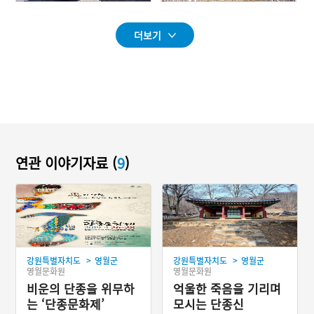
더보기
연관 이야기자료 (
9
)
>
>
강원특별자치도
영월군
강원특별자치도
영월군
영월문화원
영월문화원
비운의 단종을 위무하
억울한 죽음을 기리며
는 ‘단종문화제’
모시는 단종신