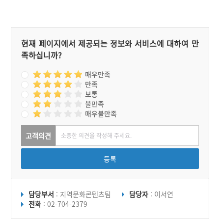
을 걸어 서강변에 있는 청령
포에 도착했다. 육로를 따라
걸었던 강원도 영월지방에
는 단종이 지났던 길이 많은
사연을 품고 있으며, 현대에
현재 페이지에서 제공되는 정보와 서비스에 대하여 만
와서 통곡의 길, 충절의 길,
족하십니까?
인륜의 길 등으로 재구성되
었다.
매우만족
만족
보통
불만족
매우불만족
고객의견
등록
담당부서
: 지역문화콘텐츠팀
담당자
: 이서연
전화
: 02-704-2379