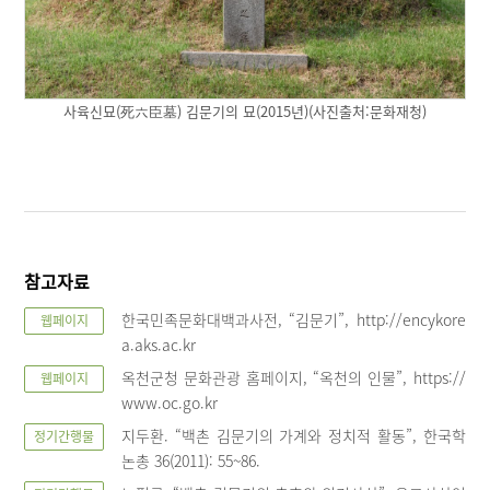
사육신묘(死六臣墓) 김문기의 묘(2015년)(사진출처:문화재청)
참고자료
한국민족문화대백과사전, “김문기”, http://encykore
웹페이지
a.aks.ac.kr
옥천군청 문화관광 홈페이지, “옥천의 인물”, https://
웹페이지
www.oc.go.kr
지두환. “백촌 김문기의 가계와 정치적 활동”, 한국학
정기간행물
논총 36(2011): 55~86.