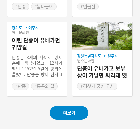
#단종
#봄나들이
#인물신
#봄축제
#강원도 마을신앙
#영월 마을신앙
>
경기도
여주시
여주문화원
어린 단종이 유배가던
귀양길
>
강원특별자치도
원주시
단종은 8세의 나이로 왕세
원주문화원
손에 책봉되었고, 12세가
단종이 유배가고 보부
되던 1452년 5월에 왕위에
올랐다. 단종은 왕이 된지 1
상이 거닐던 싸리재 옛
년 만에 숙부인 수양대군이
길
일으켰던 정란(靖亂) 때문
#단종
#통곡의 길
#김삿가 궁예 군사
에 아무런 힘도 권력도 행사
#충절의 길
#원주 영월 통로
할 수 없는 왕이 되었고 왕
#인륜의 길
#단종 주모 시비
위를 빼앗기면서 ‘노산군’으
로 강등된 후 강원도 영월로
#남한강 뱃길
더보기
유배되었다. 한양의 돈화문
#이포나루 샘물
에서 출발하여 남한강 물길
을 거슬러 배를 타고 5일 만
에 영월의 입구에 다다랐으
며, 육로를 따라 100리 길