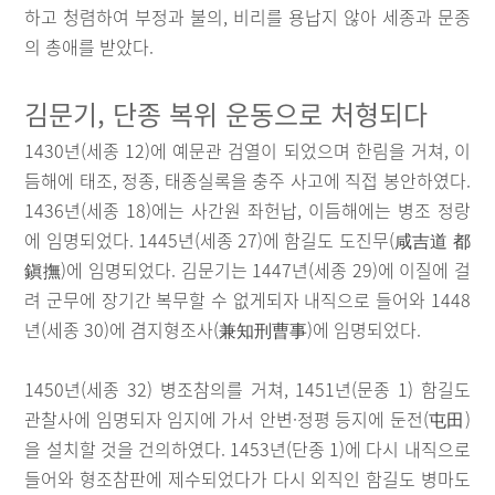
하고 청렴하여 부정과 불의, 비리를 용납지 않아 세종과 문종
의 총애를 받았다.
김문기, 단종 복위 운동으로 처형되다
1430년(세종 12)에 예문관 검열이 되었으며 한림을 거쳐, 이
듬해에 태조, 정종, 태종실록을 충주 사고에 직접 봉안하였다.
1436년(세종 18)에는 사간원 좌헌납, 이듬해에는 병조 정랑
에 임명되었다. 1445년(세종 27)에 함길도 도진무(咸吉道 都
鎭撫)에 임명되었다. 김문기는 1447년(세종 29)에 이질에 걸
려 군무에 장기간 복무할 수 없게되자 내직으로 들어와 1448
년(세종 30)에 겸지형조사(兼知刑曹事)에 임명되었다.
1450년(세종 32) 병조참의를 거쳐, 1451년(문종 1) 함길도
관찰사에 임명되자 임지에 가서 안변·정평 등지에 둔전(屯田)
을 설치할 것을 건의하였다. 1453년(단종 1)에 다시 내직으로
들어와 형조참판에 제수되었다가 다시 외직인 함길도 병마도