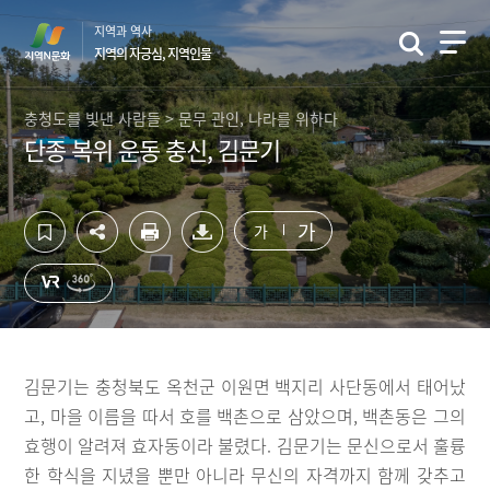
컨
하
지역과 역사
텐
단
지역의 자긍심, 지역인물
츠
영
영
역
역
바
충청도를 빛낸 사람들 > 문무 관인, 나라를 위하다
바
로
단종 복위 운동 충신, 김문기
로
가
가
기
기
가
가
김문기는 충청북도 옥천군 이원면 백지리 사단동에서 태어났
고, 마을 이름을 따서 호를 백촌으로 삼았으며, 백촌동은 그의
효행이 알려져 효자동이라 불렸다. 김문기는 문신으로서 훌륭
한 학식을 지녔을 뿐만 아니라 무신의 자격까지 함께 갖추고