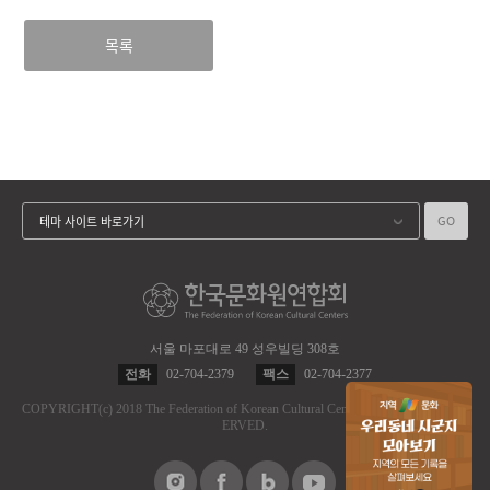
목록
GO
테마 사이트 바로가기
서울 마포대로 49 성우빌딩 308호
전화
02-704-2379
팩스
02-704-2377
COPYRIGHT
(c)
2018 The Federation of Korean Cultural Centers.
ALL RIGHT RES
ERVED.