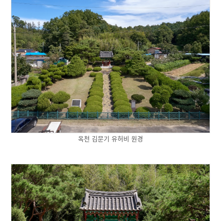
옥천 김문기 유허비 원경