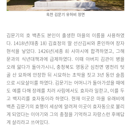
옥천 김문기 유허비 정면
김문기의 호 백촌도 본인이 출생한 마을의 이름을 사용하였
다. 1418년(태종 18) 김효정의 딸 선산김씨와 혼인하여 장자
현석을 낳았다. 1426년(세종 8) 사마시에 합격하였고, 그해
문과의 식년대책과에 급제하였다. 이때 아버지 김관이 병을
오래 앓다가 돌아가시니, 충청북도 영동군 심천면 명천리 텃
골 산 묘좌에 안장한 뒤 시묘하는 초막을 짓고 3년 동안 슬픔
으로 시묘살이를 하였다. 김문기는 어머니가 돌아가셨을 때에
도 예를 다해 장례를 치러 사림에서도 효자라 일컫고, 이를 두
고 백지리를 효자동이라 하였다. 현재 이곳은 마을 유래비에
백촌 김문기의 효행이 세상에 알려져 이곳이 효자동으로 불리
게 되었다는 이야기와 그의 충절을 기억하고 자랑스런 후예답
게 살리라고 쓰여있다.