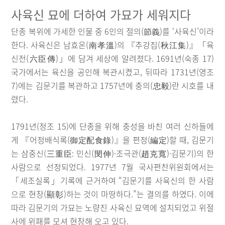
사육신 묘에 더하여 가묘가 세워지다
단종 복위에 가세한 인물 중 6인의 절의(節義)를 ‘사육신’이라
한다. 사육신은 남효온(南孝溫)의 『추강집(秋江集)』「육
신전(六臣傳)」에 담겨 세상에 알려졌다. 1691년(숙종 17)
국가에서는 육신을 공인해 복관시켰고, 뒤따라 1731년(영조
7)에는 김문기를 복관하고 1757년에 충의(忠毅)란 시호를 내
렸다.
1791년(정조 15)에 단종을 위해 충성을 바친 여러 신하들에
게 『어정배식록(御定配食錄)』을 편정(編定)할 때, 김문기
는 삼중신(三重臣: 민신(閔伸)·조극관(趙克寬)·김문기)의 한
사람으로 선정되었다. 1977년 7월 국사편찬위원회에서는
「세조실록」기록에 근거하여 “김문기를 사육신의 한 사람
으로 현창(顯彰)하는 것이 마땅하다.”는 결의를 하였다. 이에
따라 김문기의 가묘는 노량진 사육신 묘역에 설치되었고 위절
사에 위패를 모셔 현창해 오고 있다.