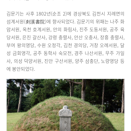
김문기는 사후 1802년(순조 2)에 경상북도 김천시 지례면의
섬계서원(剡溪書院)에 향사되었다. 김문기의 위패는 나주 화
암서원, 옥천 호계서원, 안의 화림사, 진주 도동서원, 공주 육
당서원, 은진 갈산사, 강령 충렬사, 안산 오충사, 장흥 충렬사,
부여 왕의영당, 수원 오정각, 김천 경의당, 거창 오례서원, 달
성 금회영각, 공주 동학사 숙모전, 경주 나산서원, 무주 가일
사, 의성 덕양서원, 진안 구산서원, 양주 삼충단, 노량영당 등
에 봉안되었다.