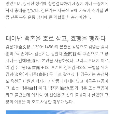
있었으며, 강직한 성격에 청렴결백하여 세종에 이어 문종에게
까지 총애를 받았다. 김문기는 사육신 묘에 가묘가 추가될 만
큼 단종 복위 운동 당시에 큰 역할을 한 충신이었다.
태어난 백촌을 호로 삼고, 효행을 행하다
김문기(金文起, 1399~1456)의 본관은 김녕으로 김녕군 김시
흥의 9세손이다. 김문기는 김알지(金閼智)의 후손으로 그 당
시에는 김해(金海)로 본관을 사용하였다. 그리고 후대에 이르
러 김수로왕(金首露王)의 후손인 김해김씨와의 구별을 위해
김녕(金寧)과 경주(慶州) 두 파로 갈려졌다. 김문기는 충청북
도 옥천군 이원면 백지리 사단동에서 태어났고 이름은 여공이
고, 호는 백촌(白村)이다. 백지리(白池里)가 백촌 또는 백읍이
라고 불렸는데 이처럼 옛 선인은 자신의 출생지나 살았던 고
장의 이름을 따 호로 사용한 경우가 많다.