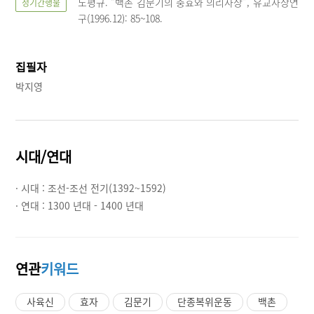
노평규. “백촌 김문기의 충효와 의리사상”, 유교사상연
정기간행물
구(1996.12): 85~108.
집필자
박지영
시대/연대
· 시대 :
조선-조선 전기(1392~1592)
· 연대 :
1300 년대 - 1400 년대
연관
키워드
사육신
효자
김문기
단종복위운동
백촌