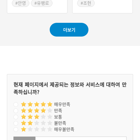
#안영
#유팽로
#조헌
#고인후
#전라남도 의병장
#충청남도 의병
#전라남도 의병
#광주광역시 의병장
더보기
현재 페이지에서 제공되는 정보와 서비스에 대하여 만
족하십니까?
매우만족
만족
보통
불만족
매우불만족