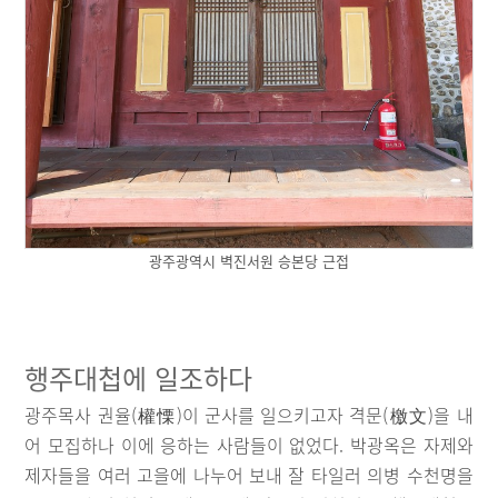
광주광역시 벽진서원 승본당 근접
행주대첩에 일조하다
광주목사 권율(權慄)이 군사를 일으키고자 격문(檄文)을 내
어 모집하나 이에 응하는 사람들이 없었다. 박광옥은 자제와
제자들을 여러 고을에 나누어 보내 잘 타일러 의병 수천명을