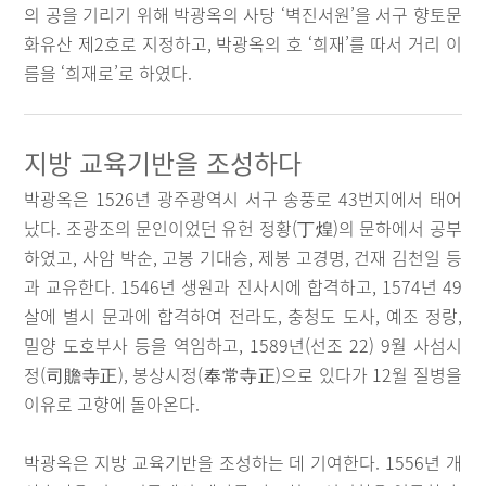
의 공을 기리기 위해 박광옥의 사당 ‘벽진서원’을 서구 향토문
화유산 제2호로 지정하고, 박광옥의 호 ‘희재’를 따서 거리 이
름을 ‘희재로’로 하였다.
지방 교육기반을 조성하다
박광옥은 1526년 광주광역시 서구 송풍로 43번지에서 태어
났다. 조광조의 문인이었던 유헌 정황(丁煌)의 문하에서 공부
하였고, 사암 박순, 고봉 기대승, 제봉 고경명, 건재 김천일 등
과 교유한다. 1546년 생원과 진사시에 합격하고, 1574년 49
살에 별시 문과에 합격하여 전라도, 충청도 도사, 예조 정랑,
밀양 도호부사 등을 역임하고, 1589년(선조 22) 9월 사섬시
정(司贍寺正), 봉상시정(奉常寺正)으로 있다가 12월 질병을
이유로 고향에 돌아온다.
박광옥은 지방 교육기반을 조성하는 데 기여한다. 1556년 개