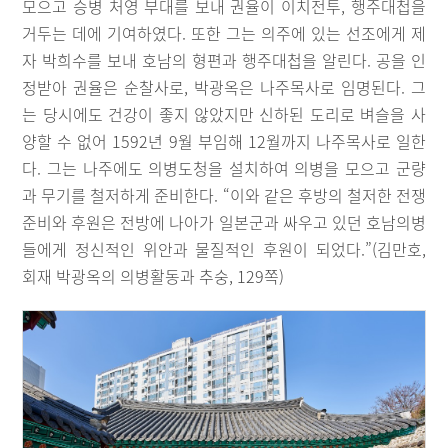
모으고 승병 처영 부대를 보내 권율이 이치전투, 행주대첩을
거두는 데에 기여하였다. 또한 그는 의주에 있는 선조에게 제
자 박희수를 보내 호남의 형편과 행주대첩을 알린다. 공을 인
정받아 권율은 순찰사로, 박광옥은 나주목사로 임명된다. 그
는 당시에도 건강이 좋지 않았지만 신하된 도리로 벼슬을 사
양할 수 없어 1592년 9월 부임해 12월까지 나주목사로 일한
다. 그는 나주에도 의병도청을 설치하여 의병을 모으고 군량
과 무기를 철저하게 준비한다. “이와 같은 후방의 철저한 전쟁
준비와 후원은 전방에 나아가 일본군과 싸우고 있던 호남의병
들에게 정신적인 위안과 물질적인 후원이 되었다.”(김만호,
회재 박광옥의 의병활동과 추숭, 129쪽)