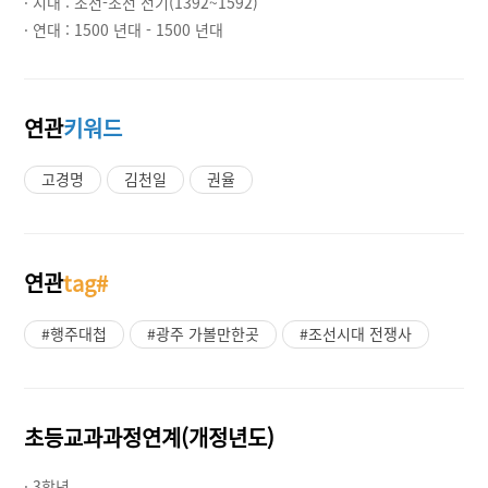
· 시대 :
조선-조선 전기(1392~1592)
· 연대 :
1500 년대 - 1500 년대
연관
키워드
고경명
김천일
권율
연관
tag#
#행주대첩
#광주 가볼만한곳
#조선시대 전쟁사
초등교과과정연계(개정년도)
· 3학년