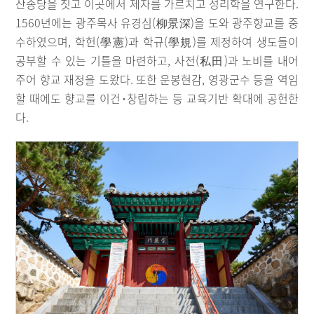
산송당을 짓고 이곳에서 제자를 가르치고 성리학을 연구한다.
1560년에는 광주목사 유경심(柳景深)을 도와 광주향교를 중
수하였으며, 학헌(學憲)과 학규(學規)를 제정하여 생도들이
공부할 수 있는 기틀을 마련하고, 사전(私田)과 노비를 내어
주어 향교 재정을 도왔다. 또한 운봉현감, 영광군수 등을 역임
할 때에도 향교를 이건･창립하는 등 교육기반 확대에 공헌한
다.