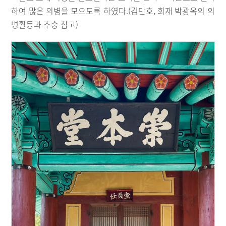
하여 많은 의병을 모으도록 하였다.(김만호, 회재 박광옥의 의
병활동과 추숭 참고)