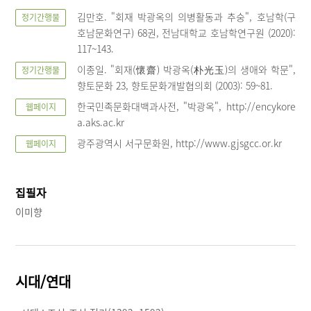
김만호. "회재 박광옥의 의병활동과 추숭", 호남학(구
정기간행물
호남문화연구) 68권, 전남대학교 호남학연구원 (2020):
117~143.
이종일. "회재(懷齋) 박광옥(朴光玉)의 생애와 학문",
정기간행물
향토문화 23, 향토문화개발협의회 (2003): 59~81.
한국민족문화대백과사전, "박광옥", http://encykore
웹페이지
a.aks.ac.kr
광주광역시 서구문화원, http://www.gjsgcc.or.kr
웹페이지
집필자
이미향
시대/연대