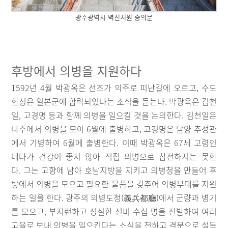
광주광역시 벽진서원 숭의문
후방에서 의병을 지원하다
1592년 4월 박광옥은 선조가 의주로 피난길에 오르고, 수도
한성은 일본군에 함락되었다는 소식을 듣는다. 박광옥은 김천
일, 고경명 등과 함께 의병을 일으킬 것을 논의한다. 김천일은
나주에서 의병을 모아 6월에 출병하고, 고경명은 담양 추성관
에서 기병하여 6월에 출병한다. 이때 박광옥은 67세 고령인
데다가 건강이 좋지 않아 직접 의병으로 참전하지는 못한
다. 그는 고향에 남아 호남지방을 지키고 의병청을 만들어 후
방에서 의병을 모으고 필요한 물품을 갖추어 의병부대를 지원
하는 일을 한다. 광주의 의병도청(義兵都廳)에서 군량과 병기
를 모으고, 부지런하고 성실한 선비 수십 명을 선발하여 여러
고을로 보내 의병을 일으킨다는 소식을 전하고 격문으로 설득