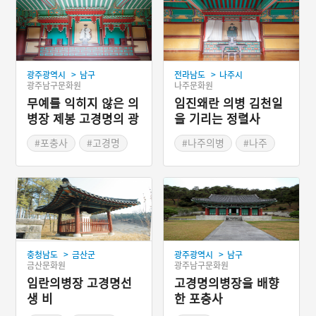
>
>
광주광역시
남구
전라남도
나주시
광주남구문화원
나주문화원
무예를 익히지 않은 의
임진왜란 의병 김천일
병장 제봉 고경명의 광
을 기리는 정렬사
주 포충사
#포충사
#고경명
#나주의병
#나주
#전라도3대 비훼철서원
#전라남도 의병
#광주 가볼만한곳
>
>
충청남도
금산군
광주광역시
남구
금산문화원
광주남구문화원
임란의병장 고경명선
고경명의병장을 배향
생 비
한 포충사