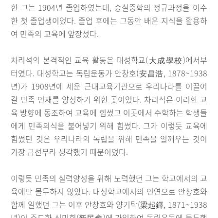
한 그는 1904년 졸업하였는데, 숭실중학의 정규과정을 이수
한 첫 졸업생이었다. 졸업 후에는 그동안 배운 지식을 활용하
여 민족의 교육에 앞장섰다.
차리석의 본격적인 교육 활동은 대성학교(大成學校)에서부
터였다. 대성학교는 독립운동가 안창호(安昌浩, 1878~1938
년)가 1908년에 세운 근대교육기관으로 우리나라를 이끌어
갈 민족 인재를 양성하기 위한 곳이었다. 차리석은 이러한 교
육 방향에 동조하여 교육에 힘썼고 이곳에서 수학하는 학생들
에게 민족의식을 불어넣기 위해 힘썼다. 그가 이렇듯 교육에
힘썼던 것은 우리나라의 독립을 위해 민족을 일깨우는 것이
가장 급선무라 생각했기 때문이었다.
이렇듯 민족의 실력양성을 위해 노력했던 그는 학교에서의 교
육에만 몰두하지 않았다. 대성학교에서의 인연으로 안창호와
함께 일했던 그는 이후 안창호와 양기탁(梁起鐸, 1871~1938
년)이 주도한 신민회(新民會)에 가입하여 독립운동에 몰두했