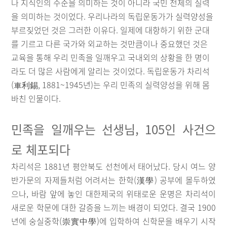
나 지식인의 수준을 의미하는 것이 아니라 국민 전체의 실력
을 의미하는 것이었다. 우리나라의 독립운동가가 실력양성을
부르짖었던 것은 그러한 이유다. 일제에 대항하기 위한 군대
를 기르고 다른 국가와 외교하는 것만큼이나 중요했던 것은
교육을 통해 우리 민족을 일깨우고 국내외의 상황을 한 명이
라도 더 많은 사람에게 알리는 것이었다. 독립운동가 차리석
(車利錫, 1881~1945년)는 우리 민족의 실력양성을 위해 몸
바친 인물이다.
민족을 일깨우는 선생님, 105인 사건으
로 체포되다
차리석은 1881년 평안북도 선천에서 태어났다. 당시 여느 양
반가문의 자제들처럼 어려서는 한학(漢學) 공부에 몰두하였
으나, 바람 앞에 놓인 대한제국의 위태로운 운명은 차리석이
새로운 학문에 대한 갈증을 느끼는 배경이 되었다. 결국 1900
년에 숭실중학(崇實中學)에 입학하여 신학문을 배우기 시작