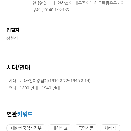
안(1942)」과 안창호의 대공주의", 한국독립운동사연
구49 (2014): 153~186.
집필자
장현경
시대/연대
· 시대 :
근대-일제강점기(1910.8.22~1945.8.14)
· 연대 :
1800 년대 - 1940 년대
연관
키워드
대한민국임시정부
대성학교
독립신문
차리석