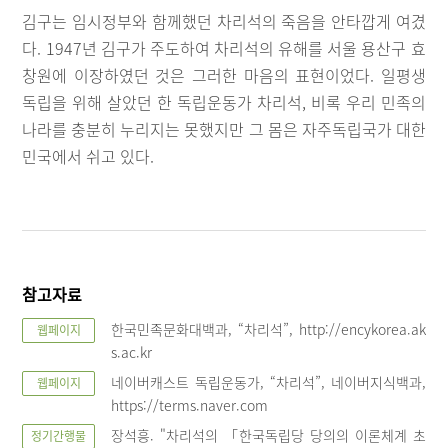
김구는 임시정부와 함께했던 차리석의 죽음을 안타깝게 여겼
다. 1947년 김구가 주도하여 차리석의 유해를 서울 용산구 효
창원에 이장하였던 것은 그러한 마음의 표현이었다. 일평생
독립을 위해 살았던 한 독립운동가 차리석, 비록 우리 민족의
나라를 충분히 누리지는 못했지만 그 몸은 자주독립국가 대한
민국에서 쉬고 있다.
참고자료
한국민족문화대백과, “차리석”, http://encykorea.ak
웹페이지
s.ac.kr
네이버캐스트 독립운동가, “차리석”, 네이버지식백과,
웹페이지
https://terms.naver.com
장석흥. "차리석의 「한국독립당 당의의 이론체계 초
정기간행물