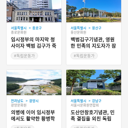
>
>
서울특별시
종로구
서울특별시
용산구
종로문화원
용산문화원
임시정부의 마지막 청
백범김구기념관, 영원
사이자 백범 김구가 죽
한 민족의 지도자가 잠
은 장소, 서울 경교장
든 곳
#독립운동가
#독립운동가
#서울 가볼만한곳
#서울 가볼만한곳
#서울 근대문화유산
#인물기념관
#용산 가볼만한곳
>
>
전라남도
광양시
서울특별시
강남구
광양문화원
서울시문화원연합회
의병에 이어 임시정부
도산안창호기념관, 민
에서도 활약한 황병학
족 결집을 외친 독립
영웅을 만날 수 있는