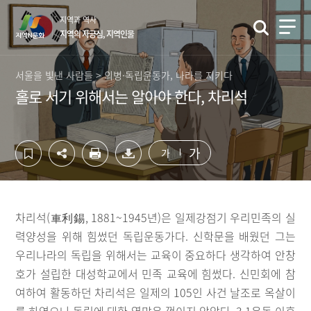
컨
하
지역과 역사
텐
단
지역의 자긍심, 지역인물
츠
영
영
역
역
바
서울을 빛낸 사람들 > 의병·독립운동가, 나라를 지키다
바
로
홀로 서기 위해서는 알아야 한다, 차리석
로
가
가
기
기
가
가
차리석(車利錫, 1881~1945년)은 일제강점기 우리민족의 실
력양성을 위해 힘썼던 독립운동가다. 신학문을 배웠던 그는
우리나라의 독립을 위해서는 교육이 중요하다 생각하여 안창
호가 설립한 대성학교에서 민족 교육에 힘썼다. 신민회에 참
여하여 활동하던 차리석은 일제의 105인 사건 날조로 옥살이