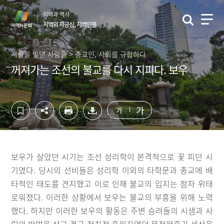
컨
하
지역과 역사
텐
단
지역의 자긍심, 지역인물
츠
영
영
역
역
바
서울을 빛낸 사람들 > 종교인, 사회를 규합하다
바
로
꺼져가는 조선의 불교를 다시 지피다. 보우
로
가
가
기
기
가
가
보우가 살았던 시기는 조선 성리학이 본격적으로 꽃 피던 시
기였다. 당시의 선비들은 성리학 이외의 타학문과 종교에 배
타적인 태도를 견지했고 이로 인해 불교의 입지는 점차 위태
로워졌다. 이러한 상황에서 보우는 불교의 부흥을 위해 노력
했다. 하지만 이러한 보우의 활동은 주변 승려들의 시샘과 사