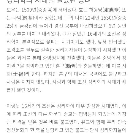
보우는 1509년(중종 4)에 태어났다. 호는 허응당(虛應堂) 또
는 나암(懶菴)이라 칭했는데, 그의 나이 22세인 1530년(중종
25)에 금강산에 들어가 경전 공부에 매진하였으며 6년 동안
의 공부를 마치고 내려왔다. 그가 살았던 16세기의 조선은 성
리학이 본격적으로 꽃피는 시기이기도 했다. 앞서 언급했듯
조광조를 필두로 걸출한 성리학자들이 등장하기 시작했고 이
들은 과거를 통해 중앙정계에 진출했다. 이들은 중앙에서 정
치권력을 장악하고 있던 훈구(勳舊)와 충돌하였는데 이를 사
화(士禍)라 한다. 하지만 훈구의 매서운 공격에도 불구하고
사림은 지치지 않았다. 사림과 함께 조선 성리학의 시대가 새
롭게 열린 것이다.
이렇듯 16세기의 조선은 성리학이 매우 강성한 시대였다. 이
에 따라 조선의 다른 학문과 종교는 핍박받게 되었는데 가장
큰 타격을 받은 것은 바로 불교였다. 유교와 함께 우리 민족
정신문화의 한 축을 담당하고 있던 불교는 당시 성리학자들에