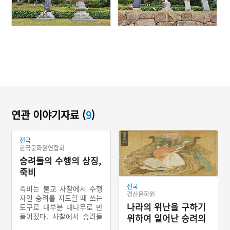
연관 이야기자료 (
9
)
전국
한국문화원연합회
승려들의 수행의 상징,
죽비
전국
죽비는 불교 사찰에서 수행
경산문화원
자인 승려를 지도할 때 쓰는
나라의 위난을 구하기
도구로 대부분 대나무로 만
들어졌다. 사찰에서 승려들
위하여 일어난 승려의
이 좌선수행을 할 때 시작과
병