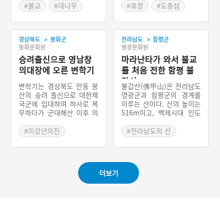
끝을 알리거나, 앉아서 참선
#불교
#대나무
#휴정
#도총섭
할 때 졸거나 자세가 흐트러
#죽공예
#승려
#평양탈환작전
진 승려의 어깨를 쳐서 정신
#생활용 목공예
을 차리게 하는 용도로 썼
>
>
다.
경상북도
봉화군
전라남도
함평군
봉화문화원
영광문화원
승려출신으로 영남창
마라난타가 와서 불교
의대장에 오른 변학기
를 처음 전한 함평 불
갑산
변학기는 경상북도 안동 봉
불갑산(佛甲山)은 전라남도
산의 승려 출신으로 대한제
영광군과 함평군의 경계를
국군에 입대하여 하사로 복
이루는 산이다. 산의 높이는
무하다가 군대해산 이후 의
516m이고, 백제시대 인도
병으로 활약하였다. 1907년
승려 마라난타가 와서 우리
일제에 의해 대한제국군이
나라에 처음으로 절을 창건
#이강년의진
#전라남도의 산
강제 해산되자 그는 경상북
한 것으로 유명하다. 이 때
#대한제국군
도 각지에 격문을 띄우고,
문에 이 산의 이름이 지어졌
#경상북도 의병
해산군인들을 모아 의병을
다. 곧 불교가 처음 전래된
일으켜 영남창의대장으로
산이라 하여 부처 불(佛)자
더보기
봉화·울진·삼척 등지에서 항
에, 첫째 천간 갑(甲)자를 써
일투쟁을 전개하였다. 1908
서 불갑산이 되었다. 1908
년 이강년의진에 들어가 좌
년 호랑이가 나타났다가 농
군장으로 활약하던 그는 일
부가 놓은 덫에 잡혔다고 해
제의 대토벌작전으로 체포
서 호랑이동상이 있다. 사철
되었다.
꽃이 많이 피기로 유명한데,