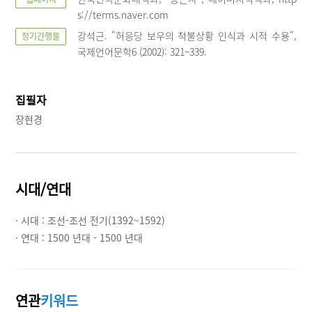
s://terms.naver.com
강석근. "허응당 보우의 척불상황 인식과 시적 수용",
정기간행물
국제언어문학6 (2002): 321~339.
집필자
장현경
시대/연대
· 시대 :
조선-조선 전기(1392~1592)
· 연대 :
1500 년대 - 1500 년대
연관
키워드