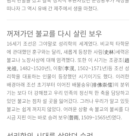
림의 반발을 샀고 결국 정치적 후원자였던 문정왕후가 세상을
떠나자 그 역시 유배 간 제주에서 생을 마쳤다.
꺼져가던 불교를 다시 살린 보우
16세기 조선은 그야말로 성리학의 세계였다. 비교적 타학문
에 관대했던 훈구와는 달리, 새롭게 등장한 사림(史林)세력은
불교나 노장사상에 대해 엄격했다. 또한 이 시기는 조광조(趙
光祖, 1482~1520년), 이황(李滉, 1502~1571년)등 조선 성
리학을 대표하는 인물이 등장했던 시기이기도 했다. 이러한
배경아래 조선 초기부터 이어진 배불숭유(排佛崇儒)의 분위
기는 보다 더 강해졌고 우리 민족의 정신적 한 축을 담당하고
있던 불교는 점차 설 곳을 잃어갔다. 그러나 우리가 알고 있듯
불교는 쉽게 꺼지지 않았다. 어려운 상황 속 불교의 불씨를 다
시금 지핀 이는 바로 승려 보우(普雨, 1509~1565년)였다.
성리학의 시대를 살았던 승려