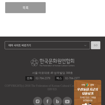
목록
GO
테마 사이트 바로가기
서울 마포대로 49 성우빌딩 308호
전화
02-704-2379
팩스
02-704-2377
COPYRIGHT
(c)
2018 The Federation of Korean Cultural Centers.
ALL RIGHT RES
ERVED.