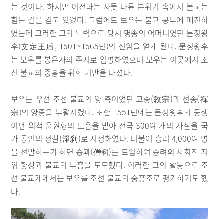
는 것이다. 하지만 이전과는 사뭇 다른 분위기 속에서 불교는
힘든 길을 걷고 있었다. 그럼에도 보우는 불교 공부에 매진하
였는데 그러한 그의 노력으로 당시 명종의 어머니였던 문정왕
후(文定王后, 1501~1565년)의 신임을 얻게 된다. 문정왕후
는 보우를 봉은사의 주지로 임명하였으며 보우는 이곳에서 조
선 불교의 중흥을 위한 기반을 다졌다.
보우는 우선 조선 불교의 양 축이었던 교종(敎宗)과 선종(禪
宗)의 양종을 부활시켰다. 또한 1551년에는 문정왕후의 동생
이던 외척 윤원형의 도움을 받아 전국 300여 개의 사찰을 국
가 공인의 정찰(淨刹)로 지정하였다. 더불어 승려 4,000여 명
을 선발하는가 하면 승과(僧科)를 도입하여 승려의 사회적 지
위 향상과 불교의 부흥을 도모했다. 이러한 그의 활동으로 조
선 불교계에서는 보우를 조선 불교의 중흥조로 평가하기도 했
다.