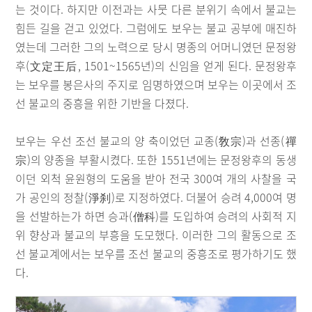
는 것이다. 하지만 이전과는 사뭇 다른 분위기 속에서 불교는
힘든 길을 걷고 있었다. 그럼에도 보우는 불교 공부에 매진하
였는데 그러한 그의 노력으로 당시 명종의 어머니였던 문정왕
후(文定王后, 1501~1565년)의 신임을 얻게 된다. 문정왕후
는 보우를 봉은사의 주지로 임명하였으며 보우는 이곳에서 조
선 불교의 중흥을 위한 기반을 다졌다.
보우는 우선 조선 불교의 양 축이었던 교종(敎宗)과 선종(禪
宗)의 양종을 부활시켰다. 또한 1551년에는 문정왕후의 동생
이던 외척 윤원형의 도움을 받아 전국 300여 개의 사찰을 국
가 공인의 정찰(淨刹)로 지정하였다. 더불어 승려 4,000여 명
을 선발하는가 하면 승과(僧科)를 도입하여 승려의 사회적 지
위 향상과 불교의 부흥을 도모했다. 이러한 그의 활동으로 조
선 불교계에서는 보우를 조선 불교의 중흥조로 평가하기도 했
다.