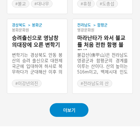
끝을 알리거나, 앉아서 참선
#불교
#대나무
#휴정
#도총섭
할 때 졸거나 자세가 흐트러
#죽공예
#승려
#평양탈환작전
진 승려의 어깨를 쳐서 정신
#생활용 목공예
을 차리게 하는 용도로 썼
>
>
다.
경상북도
봉화군
전라남도
함평군
봉화문화원
영광문화원
승려출신으로 영남창
마라난타가 와서 불교
의대장에 오른 변학기
를 처음 전한 함평 불
갑산
변학기는 경상북도 안동 봉
불갑산(佛甲山)은 전라남도
산의 승려 출신으로 대한제
영광군과 함평군의 경계를
국군에 입대하여 하사로 복
이루는 산이다. 산의 높이는
무하다가 군대해산 이후 의
516m이고, 백제시대 인도
병으로 활약하였다. 1907년
승려 마라난타가 와서 우리
일제에 의해 대한제국군이
나라에 처음으로 절을 창건
#이강년의진
#전라남도의 산
강제 해산되자 그는 경상북
한 것으로 유명하다. 이 때
#대한제국군
도 각지에 격문을 띄우고,
문에 이 산의 이름이 지어졌
#경상북도 의병
해산군인들을 모아 의병을
다. 곧 불교가 처음 전래된
일으켜 영남창의대장으로
산이라 하여 부처 불(佛)자
더보기
봉화·울진·삼척 등지에서 항
에, 첫째 천간 갑(甲)자를 써
일투쟁을 전개하였다. 1908
서 불갑산이 되었다. 1908
년 이강년의진에 들어가 좌
년 호랑이가 나타났다가 농
군장으로 활약하던 그는 일
부가 놓은 덫에 잡혔다고 해
제의 대토벌작전으로 체포
서 호랑이동상이 있다. 사철
되었다.
꽃이 많이 피기로 유명한데,