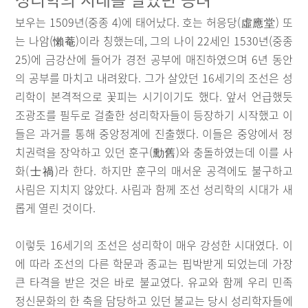
보우는 1509년(중종 4)에 태어났다. 호는 허응당(虛應堂) 또
는 나암(懶菴)이라 칭했는데, 그의 나이 22세인 1530년(중종
25)에 금강산에 들어가 경전 공부에 매진하였으며 6년 동안
의 공부를 마치고 내려왔다. 그가 살았던 16세기의 조선은 성
리학이 본격적으로 꽃피는 시기이기도 했다. 앞서 언급했듯
조광조를 필두로 걸출한 성리학자들이 등장하기 시작했고 이
들은 과거를 통해 중앙정계에 진출했다. 이들은 중앙에서 정
치권력을 장악하고 있던 훈구(勳舊)와 충돌하였는데 이를 사
화(士禍)라 한다. 하지만 훈구의 매서운 공격에도 불구하고
사림은 지치지 않았다. 사림과 함께 조선 성리학의 시대가 새
롭게 열린 것이다.
이렇듯 16세기의 조선은 성리학이 매우 강성한 시대였다. 이
에 따라 조선의 다른 학문과 종교는 핍박받게 되었는데 가장
큰 타격을 받은 것은 바로 불교였다. 유교와 함께 우리 민족
정신문화의 한 축을 담당하고 있던 불교는 당시 성리학자들에