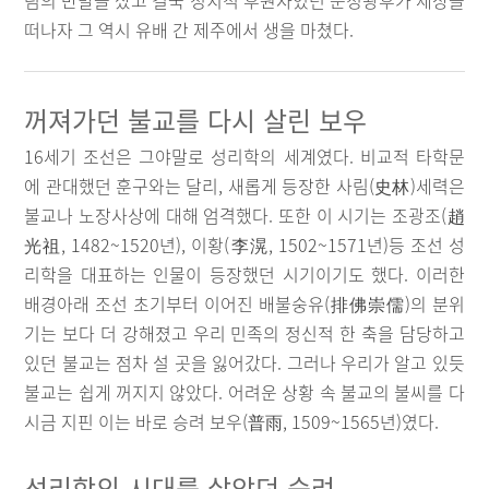
림의 반발을 샀고 결국 정치적 후원자였던 문정왕후가 세상을
떠나자 그 역시 유배 간 제주에서 생을 마쳤다.
꺼져가던 불교를 다시 살린 보우
16세기 조선은 그야말로 성리학의 세계였다. 비교적 타학문
에 관대했던 훈구와는 달리, 새롭게 등장한 사림(史林)세력은
불교나 노장사상에 대해 엄격했다. 또한 이 시기는 조광조(趙
光祖, 1482~1520년), 이황(李滉, 1502~1571년)등 조선 성
리학을 대표하는 인물이 등장했던 시기이기도 했다. 이러한
배경아래 조선 초기부터 이어진 배불숭유(排佛崇儒)의 분위
기는 보다 더 강해졌고 우리 민족의 정신적 한 축을 담당하고
있던 불교는 점차 설 곳을 잃어갔다. 그러나 우리가 알고 있듯
불교는 쉽게 꺼지지 않았다. 어려운 상황 속 불교의 불씨를 다
시금 지핀 이는 바로 승려 보우(普雨, 1509~1565년)였다.
성리학의 시대를 살았던 승려