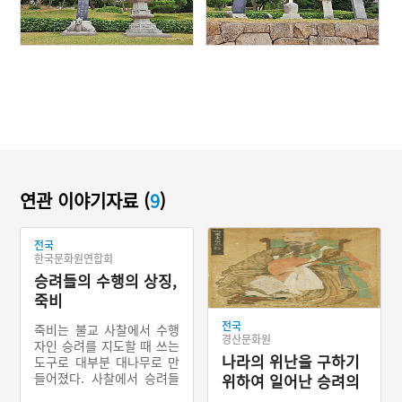
연관 이야기자료 (
9
)
전국
한국문화원연합회
승려들의 수행의 상징,
죽비
전국
죽비는 불교 사찰에서 수행
경산문화원
자인 승려를 지도할 때 쓰는
나라의 위난을 구하기
도구로 대부분 대나무로 만
들어졌다. 사찰에서 승려들
위하여 일어난 승려의
이 좌선수행을 할 때 시작과
병