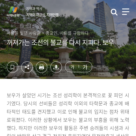
컨
하
지역과 역사
텐
단
지역의 자긍심, 지역인물
츠
영
영
역
역
바
서울을 빛낸 사람들 > 종교인, 사회를 규합하다
바
로
꺼져가는 조선의 불교를 다시 지피다. 보우
로
가
가
기
기
가
가
보우가 살았던 시기는 조선 성리학이 본격적으로 꽃 피던 시
기였다. 당시의 선비들은 성리학 이외의 타학문과 종교에 배
타적인 태도를 견지했고 이로 인해 불교의 입지는 점차 위태
로워졌다. 이러한 상황에서 보우는 불교의 부흥을 위해 노력
했다. 하지만 이러한 보우의 활동은 주변 승려들의 시샘과 사