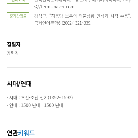
s://terms.naver.com
강석근. "허응당 보우의 척불상황 인식과 시적 수용",
정기간행물
국제언어문학6 (2002): 321~339.
집필자
장현경
시대/연대
· 시대 :
조선-조선 전기(1392~1592)
· 연대 :
1500 년대 - 1500 년대
연관
키워드