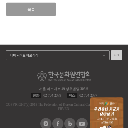
목록
GO
테마 사이트 바로가기
서울 마포대로 49 성우빌딩 308호
전화
02-704-2379
팩스
02-704-2377
COPYRIGHT
(c)
2018 The Federation of Korean Cultural Centers.
ALL RIGHT RES
ERVED.