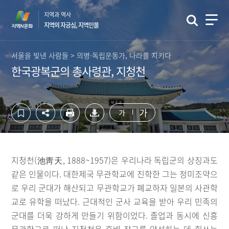
컨
하
지역과 역사
텐
단
지역의 자긍심, 지역인물
츠
영
영
역
역
바
서울을 빛낸 사람들 > 의병·독립운동가, 나라를 지키다
바
로
한국광복군의 총사령관, 지청천
로
가
가
기
기
가
가
지청천(池靑天, 1888~1957)은 우리나라 독립군의 상징과도
같은 인물이다. 대한제국 무관학교에 진학한 그는 정미조약으
로 우리 군대가 해산되고 무관학교가 폐교하자 일본의 사관학
교로 유학을 떠났다. 근대적인 군사 교육을 받아 우리 민족의
군대를 더욱 강하게 만들기 위함이었다. 졸업과 동시에 신흥