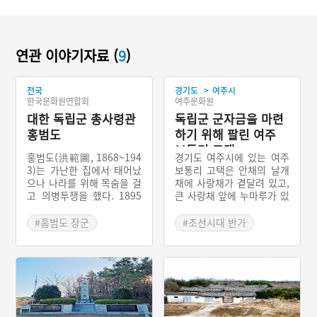
연관 이야기자료 (
9
)
>
전국
경기도
여주시
한국문화원연합회
여주문화원
대한 독립군 총사령관
독립군 군자금을 마련
홍범도
하기 위해 팔린 여주
보통리 고택
홍범도(洪範圖, 1868~194
경기도 여주시에 있는 여주
3)는 가난한 집에서 태어났
보통리 고택은 안채의 날개
으나 나라를 위해 목숨을 걸
채에 사랑채가 곁달려 있고,
고 의병투쟁을 했다. 1895
큰 사랑채 앞에 누마루가 있
년 강원도 철령에서 의병을
는, 사대부가의 격식을 갖추
일으켜 싸우다가 류인석 부
고 있는 가옥이다. 영조 대
#홈범도 장군
#조선시대 반가
대와 합류하였다. 1907년
에 해주판관을 지낸 조명준
#홍범도장군 유적지
#경기도 양반집
다시 의병을 일으켰다. 191
이 건축했고, 후손인 독립운
#대한독립군 총사령관
#여주 가옥
9년 독립군을 조직하여 싸
동가 조병희가 독립군 군자
웠고, 특히 봉오동전투는 유
금을 모으기 위해 딴 사람에
#예능프로그램 주요소재
명하다. 나중에 청산리전투
게 팔았다. 이 고택의 안마
에 참가해 큰 공을 세웠다.
당에 있는 해시계는 경기도
민속자료 제2호이며, 고택