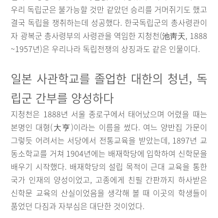
우리 독립군은 불가능할 것만 같았던 승리를 거머쥐기도 했고
결국 독립을 쟁취하는데 성공했다. 한국독립군의 총사령관이
자 광복군 총사령부의 사령관을 역임한 지청천(池靑天, 1888
~1957년)은 우리나라 독립전쟁의 상징과도 같은 인물이다.
일본 사관학교를 졸업한 대한의 청년, 독
립군 간부를 양성하다
지청천은 1888년 서울 종로구에서 태어났으며 어렸을 때는
본명인 대형(大亨)이라는 이름을 썼다. 여느 양반집 가문이
그렇듯 어려서는 서당에서 전통교육을 받았는데, 1897년 교
동소학교를 거쳐 1904년에는 배재학당에 입학하여 신학문을
배우기 시작했다. 배재학당의 설립 목적이 근대 교육을 통한
국가 인재의 양성이었고, 고종에게 친필 간판까지 하사받은
신학문 교육의 산실이었음을 생각해 볼 때 이곳의 학생들이
품었던 다짐과 자부심은 대단한 것이었다.