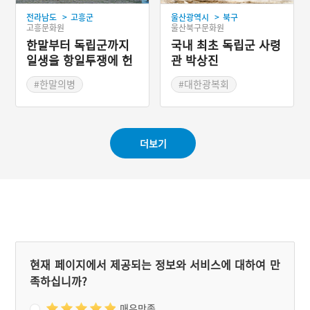
은 국가민속문화재 제126
>
>
전라남도
고흥군
울산광역시
북구
호이다.
고흥문화원
울산북구문화원
한말부터 독립군까지
국내 최초 독립군 사령
일생을 항일투쟁에 헌
관 박상진
신한 이병채
#한말의병
#대한광복회
#독립운동가
#울산 가볼만한곳
#독립운동
#민족계몽운동
#전라남도 의병장
더보기
현재 페이지에서 제공되는 정보와 서비스에 대하여 만
족하십니까?
매우만족