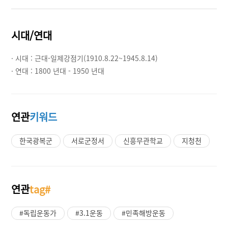
시대/연대
· 시대 :
근대-일제강점기(1910.8.22~1945.8.14)
· 연대 :
1800 년대 - 1950 년대
연관
키워드
한국광복군
서로군정서
신흥무관학교
지청천
연관
tag#
#독립운동가
#3.1운동
#민족해방운동