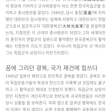
의 창당에 기여하고 군사위원장이 되는 한편 한국독립군을 조
직하고 총사령관을 맡았다. 1940년, 당시 충칭[重慶]에 자리
했던 대한민국 임시정부는 일제에 저항하고 대한민국이 연합
군으로서 일조하고자 ‘대한광복군(大韓光復軍)’을 창설하였
는데, 지청천은 이 군대의 총사령관이 되었다. 2차 세계대전
의 종전까지 연합군의 일원으로 활약했던 한국광복군의 활약
에는 지청천의 지도가 있었다. 우리나라 독립군의 산 역사인
그는 독립군의 상징이나 마찬가지였다.
꿈에 그리던 광복, 국가 재건에 힘쓰다
1945년 일본의 패전으로 한민족은 광복을 맞았다. 광복은 우
리 독립운동가들의 희생과 헌신으로 이룩해 낸 것임에도 불구
하고 그 활약상은 제대로 인정받지 못했다. 독립군의 상징이
었던 지청천이 개인자격으로 한반도에 귀국하였음은 이러한
당시 상황을 잘 보여준다. 피와 땀으로 일궈낸 평화에도 한국
의 미래는 밝지 않았다. 오랜 수탈로 황폐해진 국토에서 우리