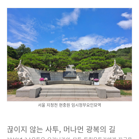
서울 지청천 현충원 임시정부요인묘역
끊이지 않는 사투, 머나먼 광복의 길