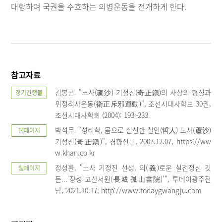
대항하여 국권을 수호하는 의병운동을 전개하게 한다.
참고자료
김봉곤. "노사(蘆沙) 기정진(奇正鎭)의 사상의 형성과
정기간행물
위정척사운동(衛正斥邪運動)", 조선시대사학보 30권,
조선시대사학회 (2004): 193~233.
박석무. "성리학, 몸으로 실천한 철인(哲人) 노사(蘆沙)
웹페이지
기정진(奇正鎭)", 경향신문, 2007.12.07, https://ww
w.khan.co.kr
정성환, "노사 기정진 선생, 의(義)로운 실천정신 깃
웹페이지
든...'장성 고산서원(長城 孤山書院)'", 투데이광주전
남, 2021.10.17, http://www.todaygwangju.com