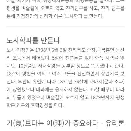
선을 지키기 위해 위정척사운동과 의병운동을 벌인다. 그는
평생을 벼슬길에 오르지 않고 진리탐구를 하고, 진리 탐구를
통해 기정진만의 성리학 이론 ‘노사학파’를 만든다.
노사학파를 만들다
노사 기정진은 1798년 6월 3일 전라북도 순창군 복흥면 동산
리 조동에서 태어났다. 5살에 천연두를 앓아 한쪽 시력을 잃
지만, 10살쯤엔 사서삼경을 공부할 정도로 똑똑했다고 한다.
18살에 양친을 여의고 여러 고을을 전전하면서 장년기를 보
낸다. 부친의 유언에 따라 1831년 34살에 사마시(문과 소과)
에 장원했으나 대과에는 응시하지 않는다. 35살 때부터 나라
의 부름이 있었으나 벼슬길에 오르지 않고 1879년까지 평생
학문 연구와 후학양성을 한다.
기(氣)보다는 이(理)가 중요하다 - 유리론