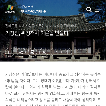
컨
하
지역과 역사
텐
단
지역의 자긍심, 지역인물
츠
영
영
역
역
바
전라도를 빛낸 사람들 > 문인·학자, 지식을 전파하다
바
로
기정진, 위정척사 이론을 만들다
로
가
가
기
기
가
가
기정진은 기(氣)보다는 이(理)가 중요하고 생각하는 유리론
(唯理論)자이다. 그는 당대가 이(理)보다 기(氣)가 강해서 민
란이 일어나고 외세의 침략을 받는다고 봤다. 나라의 질서를
바로 잡기 위해서는 왕권이 강화되고, 사대부는 탐욕과 특권
의식을 내려놓으라고 상소를 올리고 서양세력에 성리학과 조