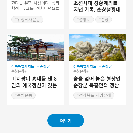
조선시대 성황제의를
한다는 유학 사상이다. 성리
학적 유교를 정치이념으로
지낸 기록, 순창성황대
정립하고 있는 조선의 입장
신사적현판
에서 볼 때 천주교는 우리의
#위정척사운동
#성황제
#순창
전통문화를 파괴하고 변질
#춘추대의
#서세동점
#목재자료
시키는 반국가적·반사회적
#천주교의 배척
인 사상이었다. 그러므로 위
정척사사상은 이질적인 외
세의 문화를 배척함으로써
우리의 국가와 문화를 지키
는 민족주의 사상이었고, 일
제의 침략에 저항한 의병의
>
>
사상적 기반이었다.
전북특별자치도
순창군
전북특별자치도
순창군
순창문화원
순창문화원
미치광이 흉내를 낸 8
솥을 엎어 놓은 형상인
인의 애국정신이 깃든
순창군 복흥면의 정산
순창 영광정
리
#독립운동
#전라북도 지명유래
#전라북도 근대문화유산
#순창 가볼만한곳
더보기