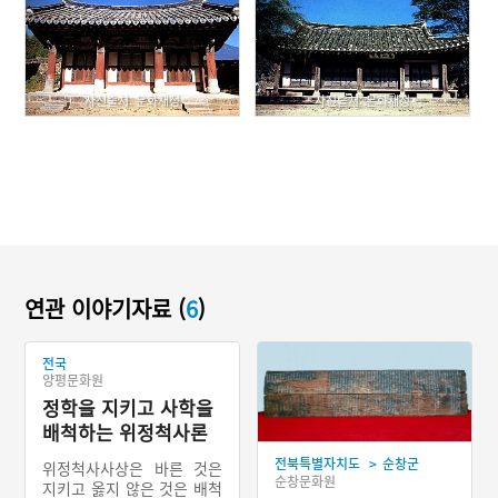
사진출처: 문화재청
사진출처: 문화재청
연관 이야기자료 (
6
)
전국
양평문화원
정학을 지키고 사학을
배척하는 위정척사론
>
전북특별자치도
순창군
위정척사사상은 바른 것은
순창문화원
지키고 옳지 않은 것은 배척