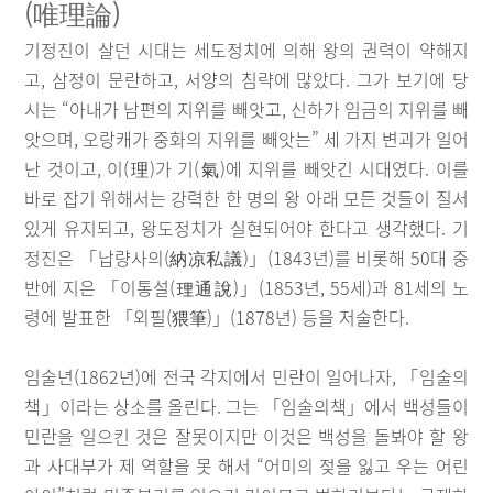
(唯理論)
기정진이 살던 시대는 세도정치에 의해 왕의 권력이 약해지
고, 삼정이 문란하고, 서양의 침략에 많았다. 그가 보기에 당
시는 “아내가 남편의 지위를 빼앗고, 신하가 임금의 지위를 빼
앗으며, 오랑캐가 중화의 지위를 빼앗는” 세 가지 변괴가 일어
난 것이고, 이(理)가 기(氣)에 지위를 빼앗긴 시대였다. 이를
바로 잡기 위해서는 강력한 한 명의 왕 아래 모든 것들이 질서
있게 유지되고, 왕도정치가 실현되어야 한다고 생각했다. 기
정진은 「납량사의(納凉私議)」(1843년)를 비롯해 50대 중
반에 지은 「이통설(理通說)」(1853년, 55세)과 81세의 노
령에 발표한 「외필(猥筆)」(1878년) 등을 저술한다.
임술년(1862년)에 전국 각지에서 민란이 일어나자, 「임술의
책」이라는 상소를 올린다. 그는 「임술의책」에서 백성들이
민란을 일으킨 것은 잘못이지만 이것은 백성을 돌봐야 할 왕
과 사대부가 제 역할을 못 해서 “어미의 젖을 잃고 우는 어린