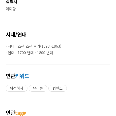
집필자
이미향
시대/연대
· 시대 :
조선-조선 후기(1593~1863)
· 연대 :
1700 년대 - 1800 년대
연관
키워드
위정척사
유리론
병인소
연관
tag#