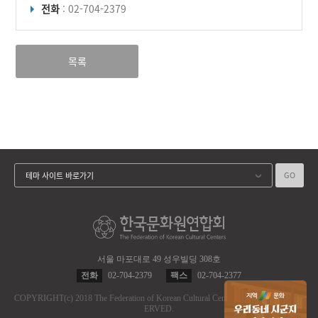
전화
: 02-704-2379
목록
GO
테마 사이트 바로가기
서울 마포대로 49 성우빌딩 308호
전화
02-704-2379
팩스
02-704-2377
COPYRIGHT
(c)
2018 The Federation of Korean Cultural Centers.
ALL RIGHT RES
ERVED.