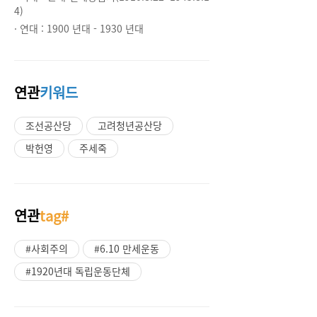
4)
· 연대 :
1900 년대 - 1930 년대
연관
키워드
조선공산당
고려청년공산당
박헌영
주세죽
연관
tag#
#사회주의
#6.10 만세운동
#1920년대 독립운동단체