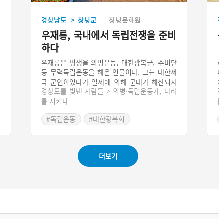
옥
상
경상남도
창녕군
창녕문화원
>
우재룡, 국내에서 독립전쟁을 준비
하다
우재룡은 평생을 의병운동, 대한광복군, 주비단
등 무력독립운동을 해온 인물이다. 그는 대한제
국 군인이었다가 일제에 의해 군대가 해산되자
라
경상도를 빛낸 사람들 > 의병·독립운동가, 나라
탈영해 산남의진에 들어가 의병운동을 한다. 의
를 지키다
병이 해산되자 대한광복회, 주비단를 만들어 독
립전쟁을 준비하기 위해 군자금 조달과 의열투
#독립운동
#대한광복회
쟁을 벌인다.
#1910년대 독립운동단체
더보기