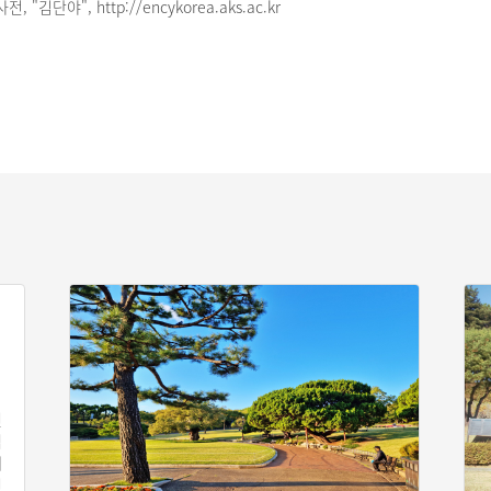
김단야", http://encykorea.aks.ac.kr
신
념
배
신