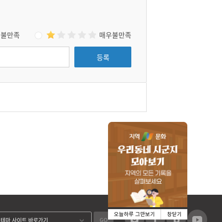
불만족
매우불만족
등록
오늘하루 그만보기
창닫기
GO
테마 사이트 바로가기