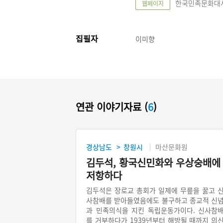
한국민족문화대사전, "
웹페이지
집필자
이미향
연관 이야기자료 (
6
)
경상남도
창원시
마산문화원
>
김두석, 황국신민화와 우상숭배에
저항하다
김두석은 장로교 총회가 일제에 무릎을 꿇고 
사참배를 받아들였음에도 불구하고 종교적 신
과 민족의식을 지킨 독립운동가이다. 신사참
를 거부하다가 1939년부터 해방될 때까지 의