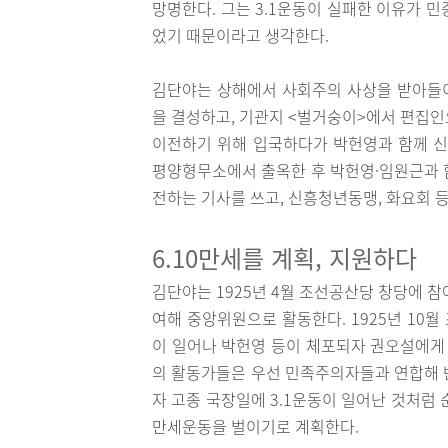
망명한다. 그는 3.1운동이 실패한 이유가 
었기 때문이라고 생각한다.
김단야는 상해에서 사회주의 사상을 받아들이
을 결성하고, 기관지 <벌거숭이>에서 편집인
이전하기 위해 입국하다가 박헌영과 함께 신의
평양형무소에서 출옥한 후 박헌영·임원근과 
전하는 기사를 쓰고, 신흥청년동맹, 화요회 
6.10만세를 계획, 지원하다
김단야는 1925년 4월 조선공산당 창당에
여해 중앙위원으로 활동한다. 1925년 10
이 일어나 박헌영 등이 체포되자 권오설에게
의 활동가들은 우선 민족주의자들과 연합해 반
자 고종 국장일에 3.1운동이 일어난 것처럼
만세운동을 벌이기로 계획한다.