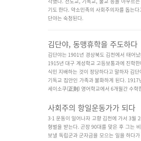
각했다. 천도교, 기독교, 불교 등을 아우르
기도 한다. 약소민족의 사회주의자를 돕는다
단야는 숙청된다.
김단야, 동맹휴학을 주도하다
김단야는 1901년 경상북도 김천에서 태어났다
1915년 대구 계성학교 고등보통과에 진학한다
식민 지배하는 것이 정당하다고 말하자 김단
기독교 집안인 가족과 불화하게 된다. 191
세이소쿠(正則) 영어학교에서 6개월간 수학한
사회주의 항일운동가가 되다
3·1 운동이 일어나자 고향 김천에 가서 3월
형벌을 받는다. 곤장 90대를 맞은 후 그는
보낼 독립군과 군자금을 모으는 일을 하다가 