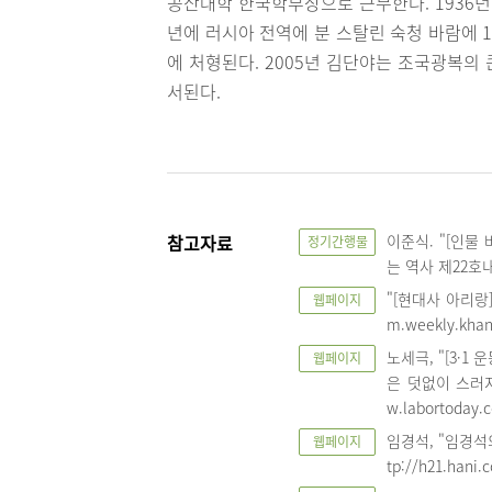
공산대학 한국학부장으로 근무한다. 1936년
년에 러시아 전역에 분 스탈린 숙청 바람에 1
에 처형된다. 2005년 김단야는 조국광복의
서된다.
참고자료
이준식. "[인물
정기간행물
는 역사 제22호내일
"[현대사 아리랑] 
웹페이지
m.weekly.khan
노세극, "[3·1
웹페이지
은 덧없이 스러지고
w.labortoday.c
임경석, "임경석의
웹페이지
tp://h21.hani.c