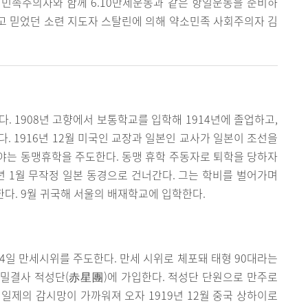
는 민족주의자와 함께 6.10만세운동과 같은 항일운동을 준비하
고 믿었던 소련 지도자 스탈린에 의해 약소민족 사회주의자 김
. 1908년 고향에서 보통학교를 입학해 1914년에 졸업하고,
. 1916년 12월 미국인 교장과 일본인 교사가 일본이 조선을
야는 동맹휴학을 주도한다. 동맹 휴학 주동자로 퇴학을 당하자
7년 1월 무작정 일본 동경으로 건너간다. 그는 학비를 벌어가며
다. 9월 귀국해 서울의 배재학교에 입학한다.
 24일 만세시위를 주도한다. 만세 시위로 체포돼 태형 90대라는
 비밀결사 적성단(赤星團)에 가입한다. 적성단 단원으로 만주로
일제의 감시망이 가까워져 오자 1919년 12월 중국 상하이로