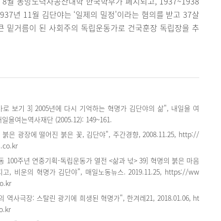
 8월 동방노력자공산대학 한국학부가 폐지되고, 1937~1938
937년 11월 김단야는 ‘일제의 밀정'이라는 혐의를 받고 37살
 큰 밑거름이 된 사회주의 독립운동가로 건국훈장 독립장을 추
 바로 보기 3] 2005년에 다시 기억하는 혁명가 김단야의 삶", 내일을 여
을여는역사재단 (2005.12): 149~161.
붉은 광장에 떨어진 붉은 꽃, 김단야", 주간경향, 2008.11.25, http://
.co.kr
 운동 100주년 연중기획-독립운동가 열전 <삶과 넋> 39] 혁명의 붉은 마음
, 비운의 혁명가 김단야", 매일노동뉴스. 2019.11.25, https://ww
o.kr
 역사극장: 스탈린 광기에 희생된 혁명가", 한겨레21, 2018.01.06, ht
o.kr