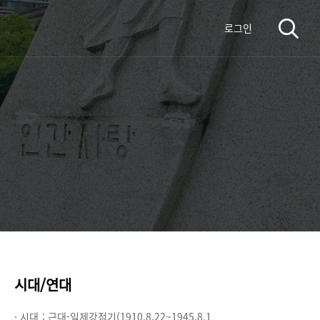
로그인
시대/연대
· 시대 :
근대-일제강점기(1910.8.22~1945.8.1