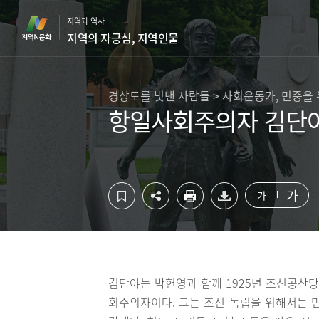
컨
하
지역과 역사
텐
단
지역의 자긍심, 지역인물
츠
영
영
역
역
바
바
로
경상도를 빛낸 사람들 > 사회운동가, 민중을
로
가
항일사회주의자 김단야
가
기
기
가
가
김단야는 박헌영과 함께 1925년 조선공산
회주의자이다. 그는 조선 독립을 위해서는 