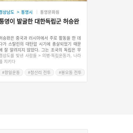
경상남도
통영시
통영문화원
>
통영이 발굴한 대한독립군 허승완
허승완은 중국과 러시아에서 주로 활동을 한 데
다가 스탈린의 대탄압 시기에 총살되었기 때문
에 잘 알려지지 않았다. 그는 조국의 독립은 무
경상도를 빛낸 사람들 > 의병·독립운동가, 나라
력투쟁을 통해서만 이루어질 수 있다고 생각하
를 지키다
고, 독립운동을 하기 위해 중국에 망명한다. 그
는 봉오동전투, 청산리전투 등에 참전에 공을 세
#항일운동
#청산리 전투
#봉오동 전투
우고 고려혁명군 헌병대장, 대한독립군 참모장
을 하며 일본군과 무장투쟁을 벌였다.