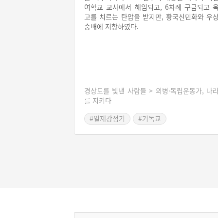
여학교 교사에서 해임되고, 6차례 구금되고 
고를 치르는 탄압을 받지만, 황국신민화와 우
숭배에 저항하였다.
경상도를 빛낸 사람들 > 의병·독립운동가, 나
를 지키다
#일제강점기
#기독교
#신사참배 반대운동