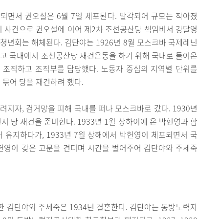
각되면서 권오설은 6월 7일 체포된다. 발각되어 규모는 작아졌
. 이 사건으로 권오설에 이어 제2차 조선공산당 책임비서 강달영
년회는 해체된다. 김단야는 1926년 8월 모스크바 국제레닌
하고 국내에서 조선공산당 재건운동을 하기 위해 국내로 들어온
를 조직하고 조직부를 담당했다. 노동자 중심의 지역별 단위를
묶어 당을 재건하려 했다.
내려지자, 검거망을 피해 국내를 떠나 모스크바로 갔다. 1930년
 당 재건을 준비한다. 1933년 1월 상하이에 온 박헌영과 함
어 유지하다가, 1933년 7월 상해에서 박헌영이 체포되면서 국
박헌영이 갖은 고문을 견디며 시간을 벌어주어 김단야와 주세죽
 김단야와 주세죽은 1934년 결혼한다. 김단야는 동방노력자