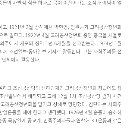
민중들의 자발적 힘을 하나로 묶어 이끌어가는 조직과 이념이 없
고 1921년 3월 상해에서 박헌영, 임원근과 고려공산청년회
으로 일한다. 1922년 4월 고려공산청년회 중앙 총국을 서울로
주에서 체포돼 징역 1년 6개월을 선고받는다. 1924년 1월
함께 조선일보·동아일보 기자로 활동한다. 그는 사회주의를 선
등 단체에서 활동한다.
 참여하고 조선공산당의 산하단체인 고려공산청년회 창립에도 참
월 조선일보에서 해직되고 그해 12월 1차 조선공산당 검거 사건
 고려공산청년회을 맡기고 상해로 망명했다. 김단야는 사회주
일운동을 해야 한다고 생각했다. 1926년 4월 순종이 승하하
 순종 국장일에 종교계, 민족주의자들과 연합해 3.1운동과 같은