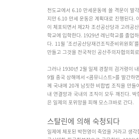
천도교에서 6.10 만세운동에 쓸 격문이 발
지만 6.10 만세 운동은 계획대로 진행된다
이 체포되면서 제2차 조선공산당과 고려공산청
학교에 입학한다. 1929년 레닌학교를 졸업
다. 11월 ‘조선공산당재건조직준비위원회’
만들고 그것을 전국적인 공산주의자협의회로 
그러나 1930년 2월 일제 경찰의 검거령이 
9월 중국 상해에서 <콤뮤니스트>를 발간하면서
께 국내에 20개 남짓한 비합법 조직을 만들
내 연결망과 국내의 조직이 모두 깨진다. 
은 일제의 포위망을 피해 모스크바로 간다.
스탈린에 의해 숙청되다
일제에 체포된 박헌영이 죽었을 거라고 생각한