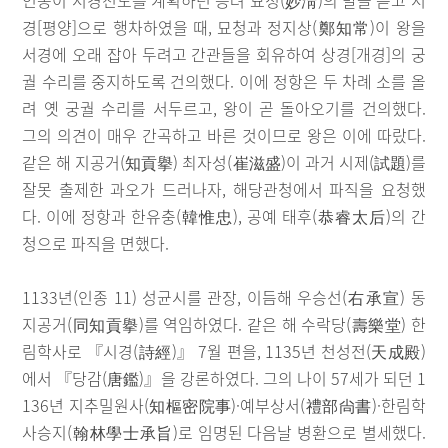
인종이 서경천도를 계획하던 승려 묘청(妙淸)의 말을 듣고 서
경[평양]으로 행차하였을 때, 묘청과 정지상(鄭知常)이 왕을
서경에 오래 잡아 두려고 간관들을 회유하여 상경[개경]의 궁
궐 수리를 중지하도록 건의했다. 이에 정항은 두 차례 소를 올
려 옛 궁궐 수리를 서두르고, 왕이 곧 돌아오기를 건의했다.
그의 의견이 매우 간곡하고 바른 것이므로 왕은 이에 따랐다.
같은 해 지공거(知貢擧) 최자성(崔滋盛)이 과거 시제(試題)를
잘못 출제한 과오가 드러나자, 해당관청에서 파직을 요청했
다. 이에 정항과 한유충(韓惟忠), 공예 태후(恭睿太后)의 간
청으로 파직을 면했다.
1133년(인종 11) 성균시를 관장, 이듬해 우승선(右承宣) 동
지공거(同知貢擧)를 역임하였다. 같은 해 수락당(壽樂堂) 한
림학사로 『시경(詩經)』 7월 편을, 1135년 천성전(天成殿)
에서 『당감(唐鑑)』을 강론하였다. 그의 나이 57세가 되던 1
136년 지추밀원사(知樞密院事)·예부상서(禮部尙書)·한림학
사승지(翰林學士承旨)로 임명된 다음날 병환으로 별세했다.