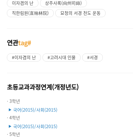
이자겸의 난
상주사록(尙州司錄)
직한림원(直翰林院)
묘청의 서경 천도 운동
연관
tag#
#이자겸의 난
#고려시대 인물
#서경
초등교과과정연계(개정년도)
· 3학년
국어(2015)/사회(2015)
▶
· 4학년
국어(2015)/사회(2015)
▶
· 5학년