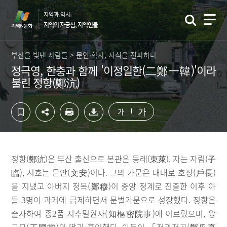
컨
하
지역과 역사
텐
단
지역의 자긍심, 지역인물
츠
영
영
역
역
바
부산을 빛낸 사람들 > 문인·학자, 지식을 전파하다
바
로
정극영, 한충과 함께 '이정일한(二鄭一韓)'이라
로
가
불린 정항(鄭沆)
가
기
기
가
가
정항(鄭沆)은 부산 출신으로 본관은 동래(東萊), 자는 자림(子
臨), 시호는 문안(文安)이다. 그의 가문은 대대로 호장(戶長)
을 지냈고 아버지 정목(鄭穆)이 중앙 정계로 진출한 이후 아
들 3명이 과거에 급제하면서 문벌가문으로 성장했다. 정항은
출사하여 종2품 지추밀원사(知樞密院事)에 이르렀으며, 왕