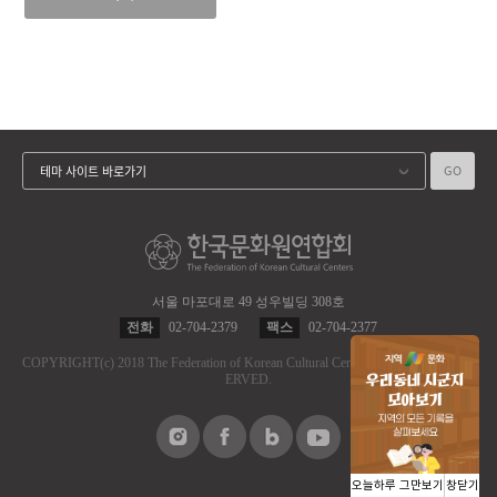
GO
테마 사이트 바로가기
서울 마포대로 49 성우빌딩 308호
전화
02-704-2379
팩스
02-704-2377
COPYRIGHT
(c)
2018 The Federation of Korean Cultural Centers.
ALL RIGHT RES
ERVED.
오늘하루 그만보기
창닫기