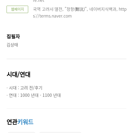
re.net
국역 고려사:열전, "정항(鄭沆)", 네이버지식백과, http
웹페이지
s://terms.naver.com
집필자
김상태
시대/연대
· 시대 :
고려 전/후기
· 연대 :
1000 년대 - 1100 년대
연관
키워드