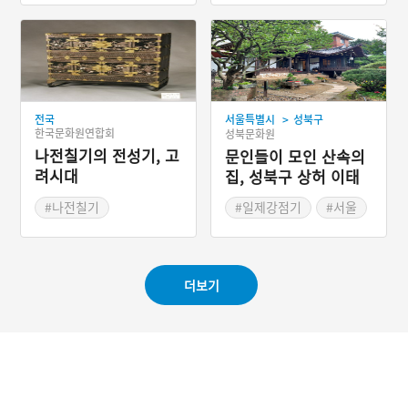
하고 여론을 잘 중재하여 명
재상이라는 평을 받았다.
>
전국
서울특별시
성북구
한국문화원연합회
성북문화원
나전칠기의 전성기, 고
문인들이 모인 산속의
려시대
집, 성북구 상허 이태
준 가옥
#나전칠기
#일제강점기
#서울
#목공예의 역사
#서울성북구가옥
더보기