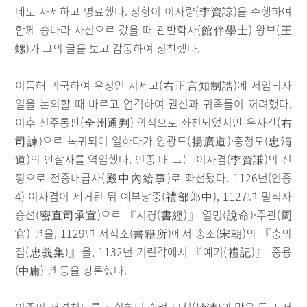
데도 자세하고 명료했다. 정항이 이자량(李資諒)을 수행하여
함께 송나라 사신으로 갔을 때 관반학사(館伴學士) 왕보(王
螺)가 그의 글을 보고 감동하여 칭찬했다.
이듬해 귀국하여 우정언 지제고(右正言知制誥)에 서임되자
일을 논의할 때 바르고 엄격하여 권신과 귀족들이 꺼려했다.
이후 전주통판(全州通判) 외직으로 좌천되었지만 우사간(右
司諫)으로 복귀되어 일하다가 양광도(揚廣道)·충청도(忠淸
道)의 안찰사를 역임했다. 인종 때 그는 이자겸(李資謙)의 전
횡으로 전중내급사(殿中內給事)로 좌천됐다. 1126년(인종
4) 이자겸이 제거된 뒤 예부낭중(禮部郎中), 1127년 밀직사
승선(密直司承宣)으로 『서경(書經)』 열명(說命)·주관(周
官) 편을, 1129년 서적소(書籍所)에서 송조(宋朝)의 『충의
집(忠義集)』을, 1132년 기린각에서 『예기(禮記)』 중용
(中庸) 편 등을 강론했다.