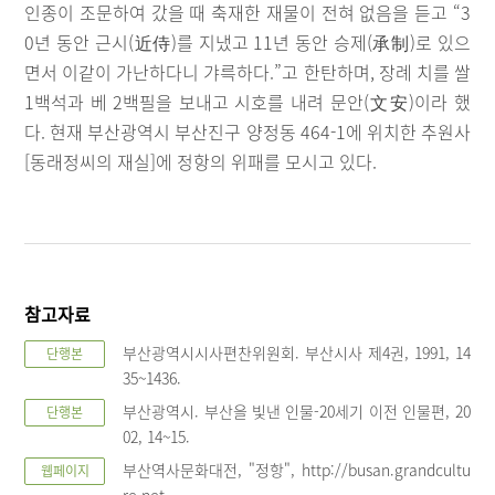
인종이 조문하여 갔을 때 축재한 재물이 전혀 없음을 듣고 “3
0년 동안 근시(近侍)를 지냈고 11년 동안 승제(承制)로 있으
면서 이같이 가난하다니 갸륵하다.”고 한탄하며, 장례 치를 쌀
1백석과 베 2백필을 보내고 시호를 내려 문안(文安)이라 했
다. 현재 부산광역시 부산진구 양정동 464-1에 위치한 추원사
[동래정씨의 재실]에 정항의 위패를 모시고 있다.
참고자료
부산광역시시사편찬위원회. 부산시사 제4권, 1991, 14
단행본
35~1436.
부산광역시. 부산을 빛낸 인물-20세기 이전 인물편, 20
단행본
02, 14~15.
부산역사문화대전, "정항", http://busan.grandcultu
웹페이지