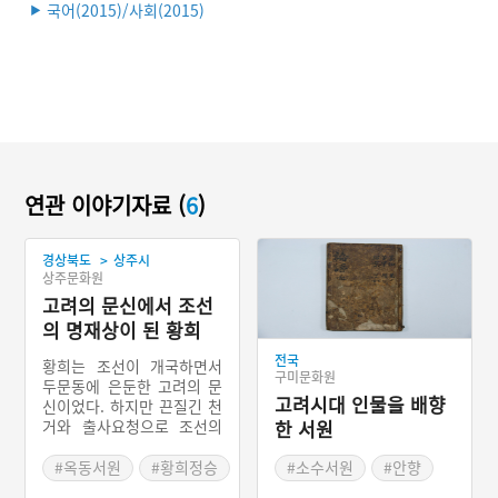
국어(2015)/사회(2015)
▶
연관 이야기자료 (
6
)
>
경상북도
상주시
상주문화원
고려의 문신에서 조선
의 명재상이 된 황희
전국
황희는 조선이 개국하면서
구미문화원
두문동에 은둔한 고려의 문
고려시대 인물을 배향
신이었다. 하지만 끈질긴 천
거와 출사요청으로 조선의
한 서원
문신이 된 황희는 너그럽고
후하게 사람들을 대하고 불
#옥동서원
#황희정승
#소수서원
#안향
화와 갈등을 원만하게 해결
#금오서원
#유교문화