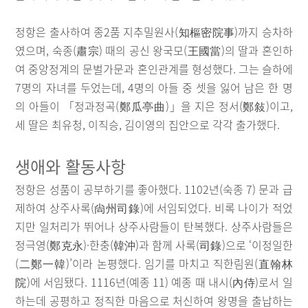
정항은 출사하여 종2품 지추밀원사(知樞密院事)까지 승차하
였으며, 숙종(肅宗) 때의 공신 왕국모(王國當)의 딸과 혼인하
여 중앙정계의 문벌가문과 혼인관계를 형성했다. 그는 슬하에
7명의 자녀를 두었는데, 4명의 아들 중 셋을 잃어 남은 한 명
의 아들이 「정과정곡(鄭瓜亭曲)」을 지은 정서(鄭敍)이고,
세 딸은 최유청, 이직승, 김이영의 집안으로 각각 출가했다.
생애와 활동사항
정항은 성품이 공부하기를 좋아했다. 1102년(숙종 7) 문과 급
제하여 상주사록(尙州司錄)에 서임되었다. 비록 나이가 적었
지만 일처리가 뛰어나 상주사람들이 탄복했다. 상주사람들은
정극영(鄭克永)·한충(韓沖)과 함께 사록(司錄)으로 ‘이정일한
(二鄭一韓)’이라 논평했다. 임기를 마치고 직한림원(直翰林
院)에 서임됐다. 1116년(예종 11) 예종 때 내시(內侍)로서 일
하는데 공평하고 정직한 마음으로 처신하여 왕명을 출납하는