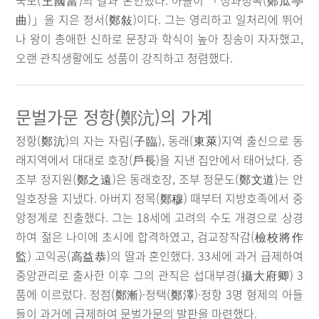
국모(王國當)의 딸과 혼인했다. 아들이 「정과정곡(鄭瓜亭
曲)」을 지은 정서(鄭敍)이다. 그는 영리하고 일처리에 뛰어
나 왕이 총애한 신하로 문장과 학식이 높아 칭송이 자자했고,
오랜 관직생활에도 성품이 강직하고 청렴했다.
문벌가문 정항(鄭沆)의 가계
정항(鄭沆)의 자는 자림(子臨), 동래(東萊)지역 출신으로 동
래지역에서 대대로 호장(戶長)을 지낸 집안에서 태어났다. 증
조부 정지원(鄭之遠)은 동래호장, 조부 정문도(鄭文道)는 안
일호장을 지냈다. 아버지 정목(鄭穆) 때부터 지방호족에서 중
앙정계로 진출했다. 그는 18세에 고려의 수도 개경으로 상경
하여 젊은 나이에 초시에 합격하였고, 검교장작감(檢校將作
監) 고익공(高益恭)의 딸과 혼인했다. 33세에 과거 급제하여
중앙관리로 출사한 이후 그의 관직은 섭대부경(攝大府卿) 3
품에 이르렀다. 정점(鄭漸)·정택(鄭澤)·정항 3명 형제의 아들
들이 과거에 급제하여 문벌가문의 발판을 마련했다.