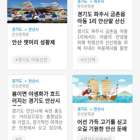
>
경기도
파주시
파주문화원
경기도 파주시 금촌읍
아동 1리 안산말 산신
제
>
경기도
안산시
경기도 파주시 금촌읍 아동
안산문화원
1리에서는 마을의 안녕을
안산 잿머리 성황제
위해 학령산의 산신령을 위
해 지내는 마을제사를 말한
다. 제사는 음력 10월 15일
0시로 고정되어 있다. 따라
#경기도 마을신앙
#산신제
서 마을에 초상이 나더라도
#여성신
#경기도 마을신앙
날짜를 변경하지는 않는다.
#안산 마을신앙
#파주 마을신앙
>
경기도
안산시
안산문화원
봄이면 야생화가 흐드
러지는 경기도 안산시
풍도
>
경기도
안산시
경기도 안산시에 속한 풍도
안산문화원
는 거리상으로는 충청남도
어선 가득 고기를 싣고
와 가깝고, 정기적인 여객선
은 인천에서 오고 있으며,
오길 기원한 안산 둔배
역사적으로는 여러 차례 행
미놀이
정구역이 바뀌었다. 지금은
#섬
#경기도민속놀이