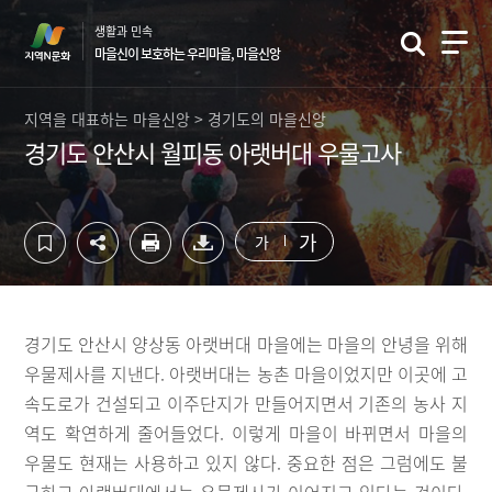
컨
하
생활과 민속
텐
단
마을신이 보호하는 우리마을, 마을신앙
츠
영
영
역
역
바
지역을 대표하는 마을신앙 > 경기도의 마을신앙
바
로
경기도 안산시 월피동 아랫버대 우물고사
로
가
가
기
기
가
가
경기도 안산시 양상동 아랫버대 마을에는 마을의 안녕을 위해
우물제사를 지낸다. 아랫버대는 농촌 마을이었지만 이곳에 고
속도로가 건설되고 이주단지가 만들어지면서 기존의 농사 지
역도 확연하게 줄어들었다. 이렇게 마을이 바뀌면서 마을의
우물도 현재는 사용하고 있지 않다. 중요한 점은 그럼에도 불