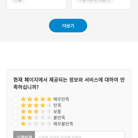
100여명의 주민이 살고 있
#경기도 마을이야기
#어로문화
으나, 한국 전쟁 직후에는 5
#안산 가볼만한곳
50명 가량이 살기도 했다.
풍도는 다양한 야생화, 그
더보기
중에도 풍란이 유명하다. 봄
에는 지역 주민들보다 많은
사진가들이 야생화를 찍으
러 오기도 한다. 또한 풍도
에선 지신밟기 과정에 행해
지는 놀이가 전승되고 있다.
현재 페이지에서 제공되는 정보와 서비스에 대하여 만
족하십니까?
매우만족
만족
보통
불만족
매우불만족
고객의견