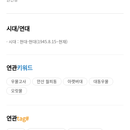
시대/연대
· 시대 :
현대-현대(1945.8.15~현재)
연관
키워드
우물고사
안산 월피동
아랫버대
대동우물
오릿물
연관
tag#