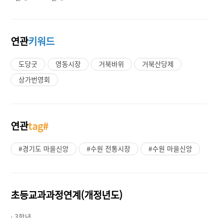
연관
키워드
도당굿
영동시장
거북바위
거북산당제
상가번영회
연관
tag#
#경기도 마을신앙
#수원 전통시장
#수원 마을신앙
초등교과과정연계(개정년도)
· 3학년