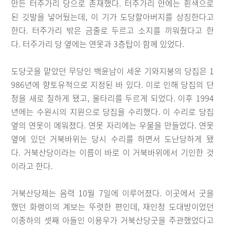
만든 터주가리 당으로 존재했다. 터주가리 안에는 흰색으로
된 깃발을 넣어뒀는데, 이 기가 도당할아버지를 상징한다고
한다. 터주가리 밖은 금줄로 두르고 소지를 끼워줬다고 한
다. 터주가리 당 옆에는 연못과 3층탑이 함께 있었다.
도당굿을 맡았던 무당인 백윤남이 세운 기와지붕의 당집은 1
986년에 향토유적으로 지정된 바 있다. 이로 인해 당집의 단
청을 새로 칠하게 됐고, 울타리를 두르게 되었다. 이후 1994
년에는 수원시의 지원으로 당집을 수리했다. 이 수리로 당집
옆의 연못이 메워졌다. 연못 자리에는 우물을 만들었다. 연못
옆에 있던 거북바위는 당시 수리를 하면서 도난당하게 됐
다. 거북산당이라는 이름이 바로 이 거북바위에서 기인한 것
이라고 한다.
거북산당제는 음력 10월 7일에 이루어졌다. 이곳에서 굿을
했던 화랭이의 계보는 뚜렷한 편인데, 재인청 도대방이었던
이종하의 셋째 아들인 이용우가 거북산당굿을 주관했었다고