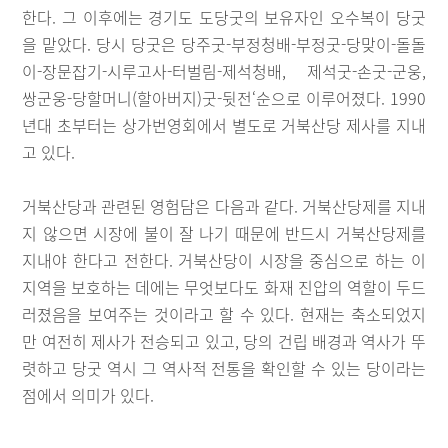
한다. 그 이후에는 경기도 도당굿의 보유자인 오수복이 당굿
을 맡았다. 당시 당굿은 당주굿-부정청배-부정굿-당맞이-돌돌
이-장문잡기-시루고사-터벌림-제석청배, 제석굿-손굿-군웅,
쌍군웅-당할머니(할아버지)굿-뒷전‘순으로 이루어졌다. 1990
년대 초부터는 상가번영회에서 별도로 거북산당 제사를 지내
고 있다.
거북산당과 관련된 영험담은 다음과 같다. 거북산당제를 지내
지 않으면 시장에 불이 잘 나기 때문에 반드시 거북산당제를
지내야 한다고 전한다. 거북산당이 시장을 중심으로 하는 이
지역을 보호하는 데에는 무엇보다도 화재 진압의 역할이 두드
러졌음을 보여주는 것이라고 할 수 있다. 현재는 축소되었지
만 여전히 제사가 전승되고 있고, 당의 건립 배경과 역사가 뚜
렷하고 당굿 역시 그 역사적 전통을 확인할 수 있는 당이라는
점에서 의미가 있다.