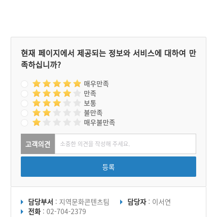
는 수원리 외에 다른 마을에
서도 영등손맞이를 했지만
지금은 건입동과 이곳 수원
리에서만 하고 있다. 영등신
은 음력 2월 초하루에 제주
도에 와서 바닷가를 돌면서
현재 페이지에서 제공되는 정보와 서비스에 대하여 만
해녀의 채취물인 미역, 소
족하십니까?
라, 전복 등의 씨를 뿌려 바
다의 풍요를 주고, 농업에까
지 도움을 주고 난 다음 2월
매우만족
15일에 떠난다고 믿는다.
만족
따라서 음력 2월 초하루에
보통
영등손맞이를 하고, 2월 13
불만족
일에서 15일 사이에 영등송
매우불만족
별제 또는 영등손맞이라고
부르는 마을굿을 한다.
고객의견
등록
담당부서
: 지역문화콘텐츠팀
담당자
: 이서연
전화
: 02-704-2379