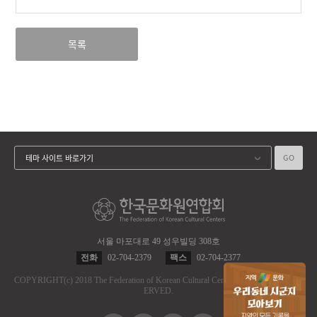
목록
GO
테마 사이트 바로가기
서울 마포대로 49 성우빌딩 308호
전화
02-704-2379
팩스
02-704-2377
COPYRIGHT
(c)
2018 The Federation of Korean Cultural Centers.
ALL RIGHT RES
ERVED.