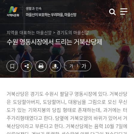
컨
하
생활과 민속
텐
단
마을신이 보호하는 우리마을, 마을신앙
츠
영
영
역
역
바
지역을 대표하는 마을신앙 > 경기도의 마을신앙
바
로
수원 영동시장에서 드리는 거북산당제
로
가
가
기
기
가
가
거북산당은 경기도 수원시 팔달구 영동시장에 있다. 거북산당
은 도당할아버지, 도당할머니, 대왕님을 그림으로 모신 무신
도가 있는 기와지붕의 당집 형태로 존재하는데, 과거에는 터
주가리형태였다고 한다. 당옆에 거북모양의 바위가 있어서 거
북산당이라고 부른다고 한다. 거북산당제는 음력 10월 7일에