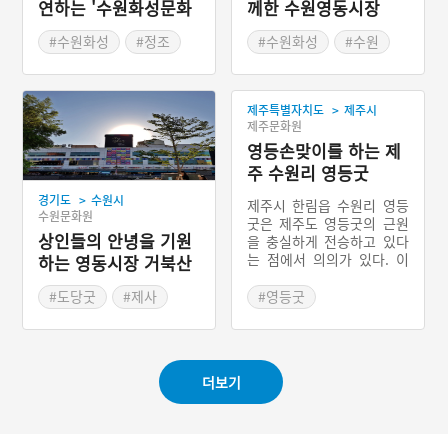
연하는 '수원화성문화
께한 수원영동시장
제'
#수원화성
#정조
#수원화성
#수원
#가을여행
#가을축제
#우시장
#갈비
#수원가볼만한곳
#경기도 전통시장
>
제주특별자치도
제주시
#수원 영동시장
제주문화원
#수원가볼만한곳
영등손맞이를 하는 제
주 수원리 영등굿
>
경기도
수원시
제주시 한림읍 수원리 영등
수원문화원
굿은 제주도 영등굿의 근원
상인들의 안녕을 기원
을 충실하게 전승하고 있다
는 점에서 의의가 있다. 이
하는 영동시장 거북산
곳의 영등굿은 2017년도에
당과 도당굿
복원한 것이다. 수원리의 영
#도당굿
#제사
#영등굿
등굿은 일반적인 영등굿의
#수원
#제주도 마을신앙
제의 절차를 두루 포함하여
#수원 영동시장
진행하고 있다. 영등신은 음
력 2월 초하루인 1일에 제
더보기
주섬에 온다고 믿는다. 따라
서 2월 초하루에는 영등손
맞이라고 하여 영등신을 맞
이하는 의례를 한다. 과거에