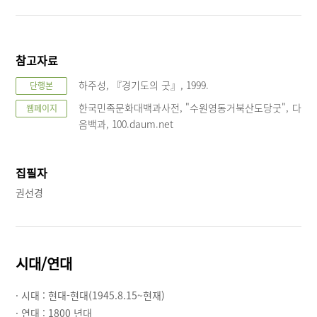
참고자료
하주성, 『경기도의 굿』, 1999.
단행본
한국민족문화대백과사전, "수원영동거북산도당굿", 다
웹페이지
음백과, 100.daum.net
집필자
권선경
시대/연대
· 시대 :
현대-현대(1945.8.15~현재)
· 연대 :
1800 년대