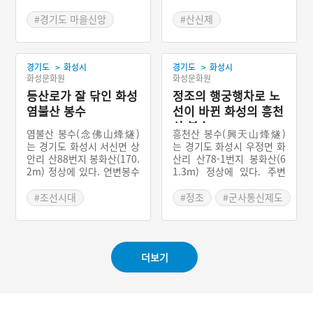
제사라고 한다. 당제사를 지
있는 장승에 제사를 지내는
내는 곳에는 당목인 소나무
데, 이것을 산제사라고 한
#경기도 마을신앙
#산신제
가 있는데, 솔잎혹파리병으
다. 당집인 산제당의 신은
#화성 마을신앙
#경기도 마을신앙
로 고사한 상태이다. 이 마
할머니산신이고 각 마을에
#용인 마을신앙
을의 당제사는 새마을운동
있는 장군은 천하대장군과
>
>
경기도
화성시
경기도
화성시
때 없어졌다가 마을에 사고
지하여장군으로 쌍을 이루
화성문화원
화성문화원
가 자주 발생하게 되자 다시
고 있다.
지내기 시작했다. 마을에는
등산로가 잘 닦인 화성
정조의 행궁행차로 노
당제사와 관련하여 당이 위
염불산 봉수
선이 바뀐 화성의 흥천
치한 곳의 흙이나 나무를 건
산 봉수
드린 사람이 벌을 받는다는
염불산 봉수(念佛山烽燧)
흥천산 봉수(興天山烽燧)
영험담이 전승되고 있다.
는 경기도 화성시 서신면 상
는 경기도 화성시 우정면 화
안리 산88번지 봉화산(170.
산리 산78-1번지 봉화산(6
2m) 정상에 있다. 연변봉수
1.3m) 정상에 있다. 주변
로 제부도 방면의 해안에서
지역은 봉화산보다 낮은 산
오는 적을 감시하고 알리는
들이고, 서남쪽으로 남양만
#조선시대
#정조
#군사통신제도
역할을 했다. 대응봉수로는
이 한눈에 들어오는 조망이
#군사통신제도
#경기도 봉수
남쪽 흥천산 봉수에서 신호
좋은 곳이다. 보존상태는 옛
#경기도 봉수
를 받아 동쪽 해운산 봉수로
모습은 아니나 그래도 봉화
신호를 전달했다. 봉수의 흔
대의 흔적을 볼 수 있어 양
더보기
적은 비교적 잘 남아있는 편
호한 편이다. 대응봉수는 남
이다.
쪽의 평택 괴태곶 봉수에서
보내는 신호를 받아 서쪽의
염불산 봉수에 임하였다. 정
조가 행궁에 머물 때 흥천산