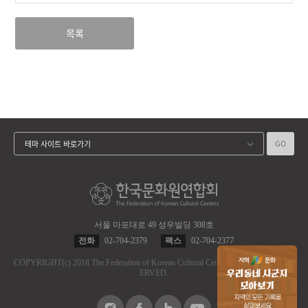
목록
GO
테마 사이트 바로가기
서울 마포대로 49 성우빌딩 308호
전화
02-704-2379
팩스
02-704-2377
COPYRIGHT
(c)
2018 The Federation of Korean Cultural Centers.
ALL RIGHT RES
ERVED.