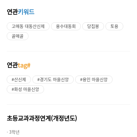
연관
키워드
고매동 대동산신제
용수대동회
당집봉
토용
골매골
연관
tag#
#산신제
#경기도 마을신앙
#용인 마을신앙
#화성 마을신앙
초등교과과정연계(개정년도)
· 3학년