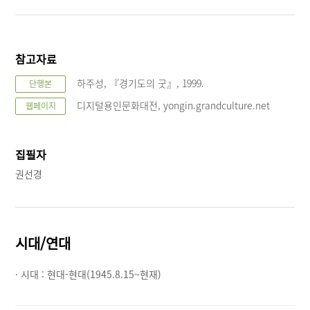
참고자료
하주성, 『경기도의 굿』, 1999.
단행본
디지털용인문화대전, yongin.grandculture.net
웹페이지
집필자
권선경
시대/연대
· 시대 :
현대-현대(1945.8.15~현재)