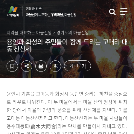
컨
하
생활과 민속
텐
단
마을신이 보호하는 우리마을, 마을신앙
츠
영
영
역
역
바
지역을 대표하는 마을신앙 > 경기도의 마을신앙
바
로
용인과 화성의 주민들이 함께 드리는 고매리 대
로
가
동 산신제
가
기
기
가
가
용인시 기흥읍 고매동과 화성시 동탄면 중리는 하천을 중심으
로 좌우로 나눠진다. 이 두 마을에서는 마을 산의 정상에 위치
한 당에서 마을의 안녕과 풍요를 위해 산신제를 지낸다. 이를
고매동 대동산신제라고 한다. 대동산신제는 두 마을 사람들이
용수대동회(龍水大同會)라는 단체를 만들어서 지내고 있다.