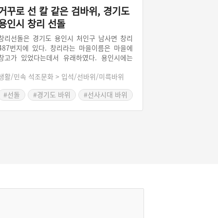
거꾸로 선 칼 같은 검바위, 경기도
용인시 창리 선돌
창리선돌은 경기도 용인시 처인구 남사면 창리
487번지에 있다. 창리라는 마을이름은 마을에
창고가 있었다는데서 유래하였다. 용인시에는
포곡면 유운리, 원삼면 사암리․두창리, 남사면
생활/민속 석조문화 > 입석/선바위/미륵바위
창리 등에 선돌이 있다. 창리선돌은 긴 검을 거
꾸로 세워놓은 것처럼 생겼다고 하여 마을사람
#선돌
#경기도 바위
#선사시대 바위
들은 ’검바위‘라 부른다. 창리선돌은 마을주민들
의 숭배대상이며, 선돌이 쓰러지면 마을에 재앙
이 찾아온다고 믿고 있다. 창리에선 매년 정월 1
4일에 산신제를 지내고 있다.