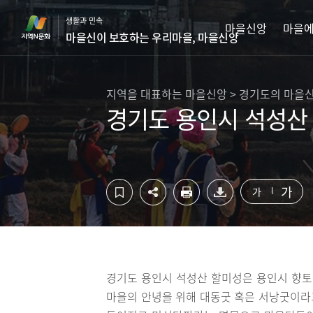
컨
하
생활과 민속
텐
단
마을신앙
마을에
마을신이 보호하는 우리마을, 마을신앙
츠
영
영
역
역
바
바
로
지역을 대표하는 마을신앙 > 경기도의 마을
로
가
경기도 용인시 석성산
가
기
기
가
가
경기도 용인시 석성산 할미성은 용인시 향토 
마을의 안녕을 위해 대동굿 혹은 서낭굿이라고