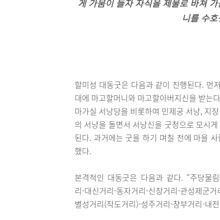
게 가뭄이 들자 자식을 제물로 바쳐 
니를 수호
할미성 대동굿은 다음과 같이 진행된다. 먼저
대에 마고할머니와 마고할아버지신을 받는다
마가실 서낭당을 비롯하여 민제궁 서낭, 지장
의 서낭을 돌면서 서낭신을 굿청으로 모시게 
된다. 과거에는 굿을 하기 며칠 전에 마을 
했다.
본격적인 대동굿은 다음과 같다. “주당물
리-대신거리-동자거리-신장거리-관성제군거리
별성거리(작도거리)-성주거리-창부거리-내전 