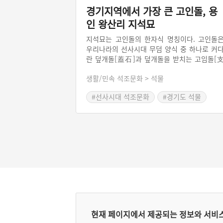
경기지역에서 가장 큰 고인돌, 용
인 왕산리 지석묘
지석묘는 고인돌의 한자식 명칭이다. 고인돌
우리나라의 선사시대 무덤 양식 중 하나로 커
란 덮개돌[蓋石]과 덮개돌을 받치는 고임돌[
石]로 구성되어있다. 전 세계 고인돌의 약 40
생활/민속 석조문화 > 석물
가 우리나라에 있다는 사실을 증명하듯, 고인
은 우리나라에서 가장 쉽게 만날 수 있는 유
#선사시대 석조문화
#경기도 석물
중 하나이다. 경기도 용인시 왕산리에는 연립
택가 사이에는 고인돌 두 기가 위치한다. 이 
한 고인돌은 경기지역에서 발견된 고인돌 중 
장 크며, 또 다른 고인돌은 선사시대 사람들
건축기법을 알려주고 있다.
현재 페이지에서 제공되는 정보와 서비