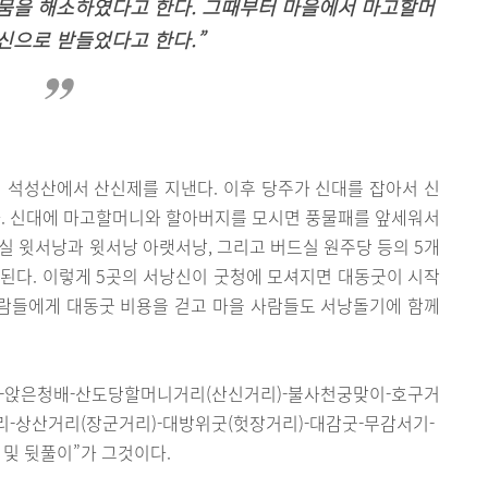
가뭄을 해소하였다고 한다. 그때부터 마을에서 마고할머
신으로 받들었다고 한다.”
 석성산에서 산신제를 지낸다. 이후 당주가 신대를 잡아서 신
. 신대에 마고할머니와 할아버지를 모시면 풍물패를 앞세워서
실 윗서낭과 윗서낭 아랫서낭, 그리고 버드실 원주당 등의 5개
된다. 이렇게 5곳의 서낭신이 굿청에 모셔지면 대동굿이 시작
사람들에게 대동굿 비용을 걷고 마을 사람들도 서낭돌기에 함께
림-앉은청배-산도당할머니거리(산신거리)-불사천궁맞이-호구거
-상산거리(장군거리)-대방위굿(헛장거리)-대감굿-무감서기-
및 뒷풀이”가 그것이다.