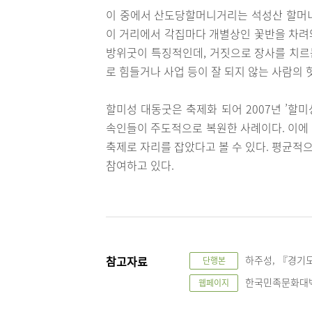
이 중에서 산도당할머니거리는 석성산 할머니
이 거리에서 각집마다 개별상인 꽃반을 차려와
방위굿이 특징적인데, 거짓으로 장사를 치르는
로 힘들거나 사업 등이 잘 되지 않는 사람의 
할미성 대동굿은 축제화 되어 2007년 ’할
속인들이 주도적으로 복원한 사례이다. 이에
축제로 자리를 잡았다고 볼 수 있다. 평균적
참여하고 있다.
참고자료
하주성, 『경기도
단행본
한국민족문화대백과
웹페이지