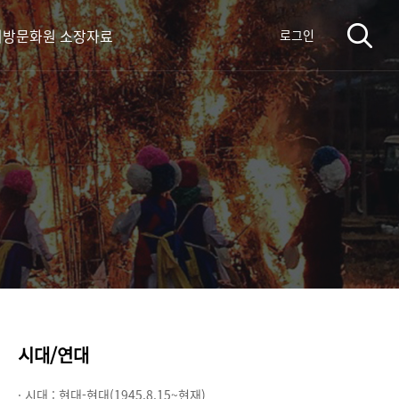
지방문화원 소장자료
로그인
시대/연대
· 시대 :
현대-현대(1945.8.15~현재)