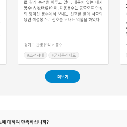
로 길게 능선을 이루고 있다. 내륙에 있는 내지
봉수(內地烽燧)이며, 대응봉수는 동쪽으로 안성
의 망이산 봉수에서 보내는 신호를 받아 서쪽의
용인 석성봉수로 신호를 보내는 역할을 하였다.
은
다
支
%
경기도 관방유적 > 봉수
돌
적
#조선시대
#군사통신제도
주
#경기도 봉수
중
가
의
더보기
스에 대하여 만족하십니까?