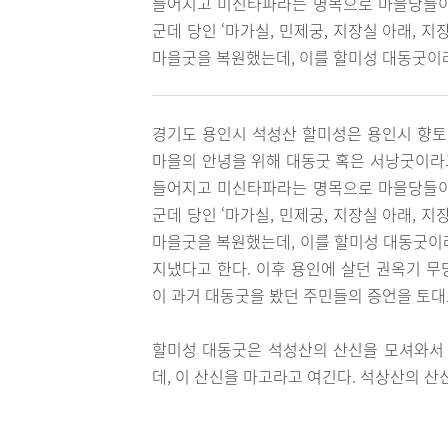
들어지고 미신타파라는 명목으로 마을당들이 
군데 당인 ‘마가실, 민제궁, 지장실 아래, 
마을굿을 복원했는데, 이를 할미성 대동굿이
경기도 용인시 석성산 할미성은 용인시 향토 
마을의 안녕을 위해 대동굿 혹은 서낭굿이라고
들어지고 미신타파라는 명목으로 마을당들이 
군데 당인 ‘마가실, 민제궁, 지장실 아래, 
마을굿을 복원했는데, 이를 할미성 대동굿이
지냈다고 한다. 이후 용인에 살던 권옥기 
이 과거 대동굿을 봤던 주민들의 증언을 토대
할미성 대동굿은 석성산의 산신을 모셔와서 
데, 이 산신을 마고라고 여긴다. 석상산의 