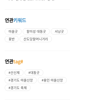
연관
키워드
마을굿
할미성 대동굿
서낭굿
꽃반
산도당할머니거리
연관
tag#
#산신제
#대동굿
#경기도 마을신앙
#용인 마을신앙
#경기도 축제