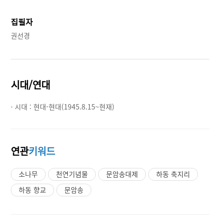
집필자
권선경
시대/연대
· 시대 :
현대-현대(1945.8.15~현재)
연관
키워드
소나무
천연기념물
문암송대제
하동 축지리
하동 향교
문암송