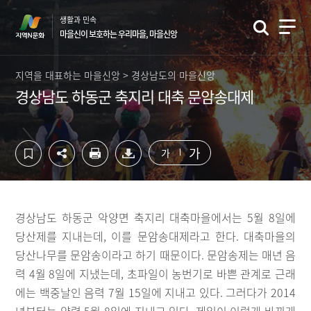
컨
하
생활과 민속
텐
단
마을신이 보호하는 우리마을, 마을신앙
츠
영
영
역
역
바
지역을 대표하는 마을신앙 > 경상남도의 마을신앙
바
로
경상남도 하동군 축지리 대축 문암송대제
로
가
가
기
기
가
가
경상남도 하동군 악양면 축지리 대축마을에서는 5월 8일에
당산제를 지내는데, 이를 문암송대제라고 한다. 대축마을의
당산나무를 문암송이라고 하기 때문이다. 문암송제는 매년 음
력 4월 8일에 지냈는데, 초파일이 농번기로 바쁜 관계로 근래
에는 백중날인 음력 7월 15일에 지내고 있다. 그러다가 2014