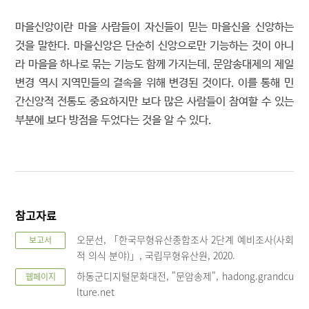
마을신앙이란 마을 사람들이 자신들이 믿는 마을신을 신앙하는
것을 말한다. 마을신앙은 단순히 신앙으로만 기능하는 것이 아니
라 마을을 하나로 묶는 기능도 함께 가지는데, 문암송대제의 제일
변경 역시 지역민들의 결속을 위해 변경된 것이다. 이를 통해 민
간신앙적 전통도 중요하지만 보다 많은 사람들이 참여할 수 있는
부분에 보다 방점을 두었다는 것을 알 수 있다.
참고자료
오문선, 「한국무형유산종합조사 2단계 예비조사(사회
보고서
적 의식 분야)」, 국립무형유산원, 2020.
하동군디지털문화대전, "문암송제", hadong.grandcu
웹페이지
lture.net