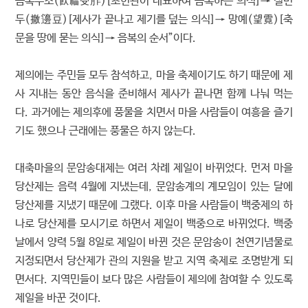
음복수조(飮福受胙)[초헌관이 대표하여 음복하는 의식]→ 철변
두(撤籩豆)[제사가 끝나고 제기를 덮는 의식]→ 망예(望霓)[축
문을 땅에 묻는 의식]→ 음복의 순서”이다.
제의에는 주민들 모두 참석하고, 마을 축제이기도 하기 때문에 제
사 지내는 동안 음식을 준비해서 제사가 끝나면 함께 나눠 먹는
다. 과거에는 제의후에 풍물을 치면서 마을 사람들이 여흥을 즐기
기도 했으나 근래에는 풍물은 하지 않는다.
대축마을의 문암송대제는 여러 차례 제일이 바뀌었다. 먼저 마을
당산제는 음력 4월에 지냈는데, 문암송계의 계모임이 있는 달에
당산제를 지냈기 때문에 그랬다. 이후 마을 사람들이 백중제의 하
나로 당산제를 모시기로 하면서 제일이 백중으로 바뀌었다. 백중
날에서 양력 5월 8일로 제일이 바뀐 것은 문암송이 천연기념물로
지정되면서 당산제가 관의 지원을 받고 지역 축제로 조명받게 되
면서다. 지역민들이 보다 많은 사람들이 제의에 참여할 수 있도록
제일을 바꾼 것이다.