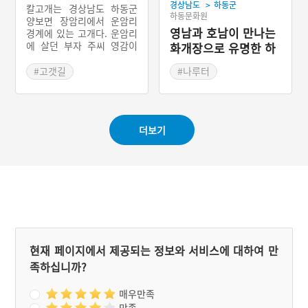
고개
>
경상남도
하동군
나누어 먹는다.
칼고개는 경상남도 하동군
하동문화원
양보면 장암리에서 운암리
영남과 호남이 만나는
경계에 있는 고개다. 운암리
에 살던 부자 주씨 영감이
화개장으로 유명한 하
두 아들에게 유산을 나눠주
동의 화개나루
는 과정에서 형제가 싸워 칼
#고갯길
#나루터
부림이 나고, 한 명이 죽었
다. 그래서 이 고개를 ‘칼부
림고개’라 부르다가 줄여서
‘칼고개’로 부르게 되었다.
더보기
현재 페이지에서 제공되는 정보와 서비스에 대하여 만
족하십니까?
매우만족
만족