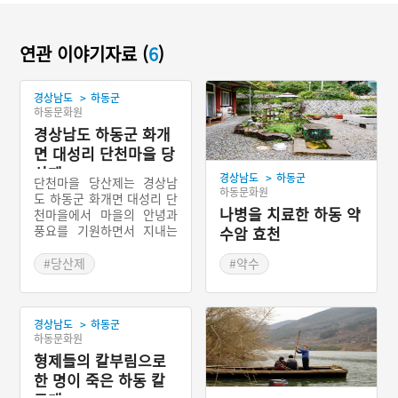
연관 이야기자료 (
6
)
>
경상남도
하동군
하동문화원
경상남도 하동군 화개
면 대성리 단천마을 당
산제
>
경상남도
하동군
단천마을 당산제는 경상남
하동문화원
도 하동군 화개면 대성리 단
나병을 치료한 하동 약
천마을에서 마을의 안녕과
풍요를 기원하면서 지내는
수암 효천
마을 제사를 말한다. 신당은
따로 없고 수령이 200년 이
#당산제
#약수
상 된 마을의 굴참나무를 당
#경상남도 마을이야기
산나무로 여긴다. 단천마을
의 당산제에는 단천마을의
>
경상남도
하동군
마을 신이 신성하다고 믿는
하동문화원
외지로 출타한 사람들도 많
이 참여한다. 당산제의 모든
형제들의 칼부림으로
절차가 끝나면 마을 사람들
한 명이 죽은 하동 칼
이 함께 모여 젯상의 음식을