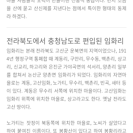
마을 사람들의 노력이 만들어낸 전통적 풍습이다. 먼저 소금
을 산에 묻고 산신제를 지낸다는 점에서 특이한 형태의 동제
라 하겠다.
전라북도에서 충청남도로 편입된 임화리
임화리는 본래 전라북도 고산군 운북면의 지역이었으나, 191
4년 행정구역 통폐합 때 계동리, 구만리, 무수동, 백촌리, 상고
리, 신교리, 하고리와 은진군 가야곡면의 석서리, 양촌리 일부
를 합쳐서 논산군 양촌면 임화리가 되었다. 임화리의 자연마
을로는 계동, 고산임화, 노가티, 무수리, 백촌리, 빈곡, 새터 등
이 있다. 계동은 무수리 서쪽에 위치한 마을이다. 고산임화는
임화리 위쪽에 위치한 마을로, 상고라고도 한다. 옛날 전라도
고산 땅이다.
노가티는 잣정이 북동쪽에 위치한 마을로, 노씨가 살았다고
하여 붙여진 이름이다. 또 봉황산이 있다고 하여 봉황리라고