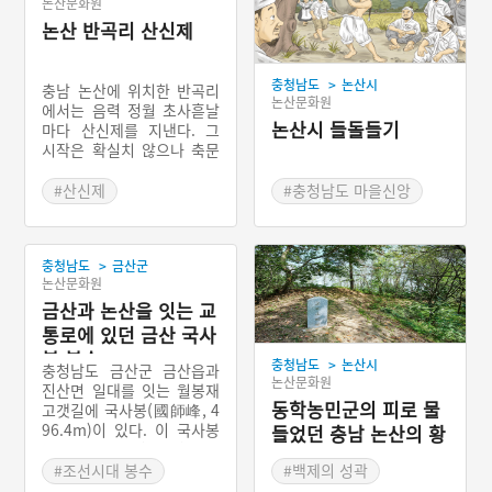
논산문화원
논산 반곡리 산신제
>
충청남도
논산시
충남 논산에 위치한 반곡리
논산문화원
에서는 음력 정월 초사흗날
논산시 들돌들기
마다 산신제를 지낸다. 그
시작은 확실치 않으나 축문
을 보아 조선시대 후기로 추
측된다. 마을제사에서 섬기
#산신제
#충청남도 마을신앙
는 신은 마을 뒤쪽에 있는
#충청남도 마을이야기
#관혼상제 풍습
국사봉의 산신이다. 산신제
#충청남도 관혼상제
는 마을 대동계가 주관한다.
>
충청남도
금산군
제의 준비는 제관과 심부름
논산문화원
꾼 선출, 싸리나무 준비, 금
줄치기, 우물 청소, 황토제
금산과 논산을 잇는 교
단 조성, 싸리나무 홰 엮기,
통로에 있던 금산 국사
제물과 제기 준비의 순서로
봉 봉수
>
충청남도
논산시
이루어진다. 산신제는 싸리
충청남도 금산군 금산읍과
논산문화원
나무 홰에 불을 붙이면서 본
진산면 일대를 잇는 월봉재
격적으로 시작하며 횃불이
동학농민군의 피로 물
고갯길에 국사봉(國師峰, 4
잘 탈수록 액운이 없을 것이
96.4m)이 있다. 이 국사봉
들었던 충남 논산의 황
라 여긴다. 산신제를 통해
에는 옛날 천신(天神)을 모
화산성
마을의 평안과 풍년을 기원
시는 국사당이 있어 하늘에
#조선시대 봉수
#백제의 성곽
한다.
제사를 올리기도 했다. 바로