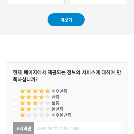
#충청남도 봉수
#충청남도 성곽
그 꼭대기에 봉수를 올리는
#드라마 주요 소재
봉수대가 설치돼 있었다. 이
곳 남쪽에는 금산과 논산을
더보기
잇는 주요 교통로인 월봉재
가 있었다. 국사봉 봉수는
북쪽으로 만인산 봉수와 동
남쪽으로 월봉산 봉수와 연
결된다.
현재 페이지에서 제공되는 정보와 서비스에 대하여 만
족하십니까?
매우만족
만족
보통
불만족
매우불만족
고객의견