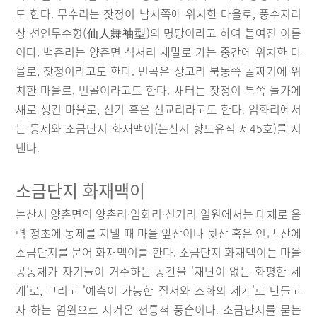
도 한다. 무수리는 잣정이 남서쪽에 위치한 마을로, 풍수지리
상 선인무수형(仙人舞袖型)의 명당이라고 하여 붙여진 이름
이다. 백촌리는 양촌면 석서리 새말로 가는 중간에 위치한 마
을로, 잣정이라고도 한다. 빈곡은 상고리 북동쪽 골짜기에 위
치한 마을로, 빈골이라고도 한다. 새터는 잣정이 북쪽 들가에
새로 생긴 마을로, 신기 혹은 신교리라고도 한다. 임화리에서
는 동제와 소금단지 화재맥이(논산시 향토유적 제45호)를 지
낸다.
소금단지 화재맥이
논산시 양촌면의 양촌리·임화리·신기리 일원에서는 대체로 음
력 정초에 동제를 지낼 때 마을 앞산이나 뒷산 혹은 인근 산에
소금단지를 묻어 화재맥이를 한다. 소금단지 화재맥이는 마을
공동체가 자기들이 거주하는 공간을 '재난이 없는 화평한 세
계'로, 그리고 '예측이 가능한 질서와 조화의 세계'로 만들고
자 하는 염원으로 지켜온 전통적 풍습이다. 소금단지를 묻는