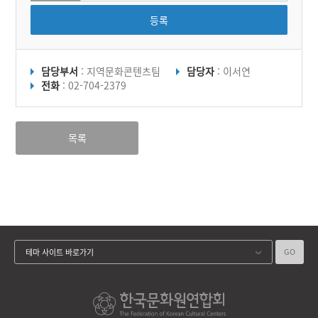
등록
담당부서
: 지역문화콘텐츠팀
담당자
: 이서연
전화
: 02-704-2379
목록
GO
테마 사이트 바로가기