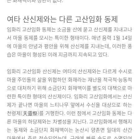
는 화재맥이와 상관이 없다.
여타 산신제와는 다른 고산임화 동제
임화리 고산임화 동제는 소금을 산에 묻고 산신제를 지내고나
서 마을 동제를 모시는 특이한 형태이다. 매년 음력 1월 14일
에 마을의 안녕과 평안을 위해 산신제를 지내는데, 이러한 풍
습은 마을이 형성된 이래 지금까지 지속되고 있다.
임화리 고산임화 산신제는 여타의 산신제와는 다르게 수시로
마을 주민들의 삶을 위협하던 화재라는 재난을 적극적·능동적
으로 대처하기 위해 소금단지 화재맥이를 별도의 대책으로 마
련한 특이한 형태의 산신제이다. 임화리 고산임화에서는 산신
제가 끝나면 마을의 느티나무 앞에서 수신을 대상으로 하는
천령제(天靈祭)를 거행한다. 이런 점에서 고산임화 동제는 다
른 마을의 하당제와는 차별성을 지닌다. 고산임화에서 행해지
는 동제와 소금단지 화재맥이는 논산시 양촌면 일대의 산간
마을에서 주로 전승되었는데, 근래에 빠른 속도로 소멸되어