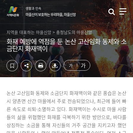
컨
하
생활과 민속
텐
단
마을신이 보호하는 우리마을, 마을신앙
츠
영
영
역
역
바
지역을 대표하는 마을신앙 > 충청남도의 마을신앙
바
로
화재 예방에 역점을 둔 논산 고산임화 동제와 소
로
가
금단지 화재맥이
가
기
기
가
가
논산 고산임화 동제와 소금단지 화재맥이와 같은 풍습은 논산
시 양촌면 산간 마을에서 주로 전승되었으나, 최근에 들어 빠
른 속도로 쇠퇴·소멸하고 있다. 화재맥이는 수시로 마을 사람
들의 삶을 위협했던 화재를 극복하기 위한 방안으로, 바다를
상징하는 소금을 통해 자신들의 거주 공간을 지키고자 했던