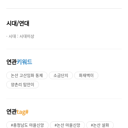
시대/연대
· 시대 :
시대미상
연관
키워드
논산 고산임화 동제
소금단지
화재맥이
양촌리 탑안이
연관
tag#
#충청남도 마을신앙
#논산 마을신앙
#논산 설화