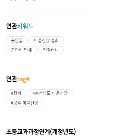
연관
키워드
공암굴
마을신앙 설화
공암리 탑제
탑할머니
연관
tag#
#탑제
#충청남도 마을신앙
#공주 마을신앙
초등교과과정연계(개정년도)