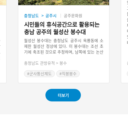
충청남도
공주시
공주문화원
>
시민들의 휴식공간으로 활용되는
충남 공주의 월성산 봉수대
송
월성산 봉수대는 충청남도 공주시 옥룡동에 소
장
재한 월성산 정상에 있다. 이 봉수대는 조선 초
그
기에 축조된 것으로 추정하며, 남쪽에 있는 논산
신
로
봉수대에서 올라오는 봉화를 받아 북쪽에 있는
충청남도 관방유적 > 봉수
이
고등산 봉수대로 연결했던 봉수대이다. 현재 월
이
성산 정상에는 복원된 봉수대가 있는데, 이 봉수
#군사통신제도
#직봉봉수
승
대는 백제문화제 개막식에서 봉화를 재현하기
#충청남도 봉수
우
위해 축조된 것이다.
장
루
더보기
되
번