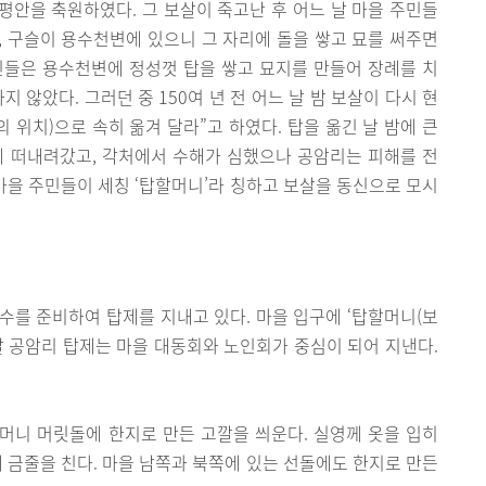
안을 축원하였다. 그 보살이 죽고난 후 어느 날 마을 주민들
탁, 구슬이 용수천변에 있으니 그 자리에 돌을 쌓고 묘를 써주면
주민들은 용수천변에 정성껏 탑을 쌓고 묘지를 만들어 장례를 치
 않았다. 그러던 중 150여 년 전 어느 날 밤 보살이 다시 현
 위치)으로 속히 옮겨 달라”고 하였다. 탑을 옮긴 날 밤에 큰
에 떠내려갔고, 각처에서 수해가 심했으나 공암리는 피해를 전
 마을 주민들이 세칭 ‘탑할머니’라 칭하고 보살을 동신으로 모시
제수를 준비하여 탑제를 지내고 있다. 마을 입구에 ‘탑할머니(보
늘날 공암리 탑제는 마을 대동회와 노인회가 중심이 되어 지낸다.
머니 머릿돌에 한지로 만든 고깔을 씌운다. 실영께 옷을 입히
에 금줄을 친다. 마을 남쪽과 북쪽에 있는 선돌에도 한지로 만든