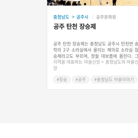
충청남도
공주시
공주문화원
>
공주 탄천 장승제
공주 탄천 장승제는 충청남도 공주시 탄천면 
학리 2구 소라실에서 올리는 제의로 소라실 
승제라고도 부르며, 정월 대보름에 올린다. 
지역을 대표하는 마을신앙 > 충청남도의 마을
시작은 확실치 않으나 기록을 통해 조선 전기
앙
추측할 수 있다. 소라실 장승제는 독특한 특징
많은데, 특히 개별적인 동편과 서편 두 마을
#장승
#공주
#충청남도 마을이야기
장승제를 통해서 하나가 되는 점이 그렇다. 장
제는 제관 선정, 제의 비용 마련, 제물 준비, 
물 굿, 장승 및 솟대 제작과 세우기, 기합례, 
승 치기, 홰 싸움, 합굿의 순서로 약 3일간 이
어진다. 시대 변화에 따라 장승이 소멸, 변형
고 있기는 하지만 장승은 여전히 마을 수호와 
영을 기원하는 상징물로 기능한다.