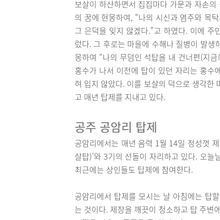
보살이 하산하면서 집집마다 가문과 자손의 평
의 꿈에 현몽하여, “나의 시신과 염주와 목
그 은덕을 잊지 않겠다.”고 하였다. 이에 
렀다. 그 후로는 마을에 수해나 질병이 발생하지
몽하여 “나의 무덤인 석탑을 내 건너편(지금의
홍수가 나서 이전에 탑이 있던 자리는 홍수
혀 입지 않았다. 이를 보살의 덕으로 생각한
고 매년 탑제를 지내고 있다.
공주 공암리 탑제
공암리에서는 매년 음력 1월 14일 정성껏 
살탑)’와 3기의 선돌이 자리하고 있다. 오
최근에는 상인들도 탑제에 참여한다.
공암리에서 탑제를 모시는 날 아침에는 탑할
는 것이다. 제장을 깨끗이 청소하고 탑 주변