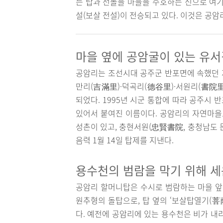
는 탑과 선돌을 마을을 수호하는 신으로 여기
설(보살 전설)이 전승되고 있다. 이것은 공암
마을 옆에 공암굴이 있는 유서
공암리는 조선시대 공주군 반포면에 속했던 지
만리(吉滿里)·덕곡리(德谷里)·서원리(書院里
되었다. 1995년 시군 통합에 따라 공주시
있어서 붙여진 이름이다. 공암리의 자연마을로
성촌이 있고, 충현서원(忠賢書院, 충청남도 
음력 1월 14일 탑제를 지낸다.
용수천의 범람을 막기 위해 
공암리 할머니탑은 수시로 범람하는 마을 앞
원추형의 돌탑으로, 탑 옆의 ‘보살탑열기(菩薩
다. 예전에 공암리에 있는 용수천은 비가 내