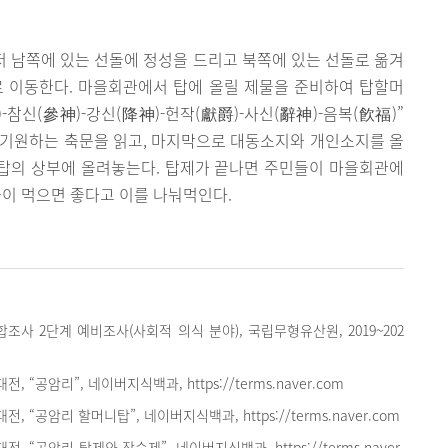
먼저 남쪽에 있는 선돌에 정성을 드리고 북쪽에 있는 선돌로 옮겨
로 이동한다. 마을회관에서 탑에 올릴 제물을 준비하여 탑할머
-참신(參神)-강신(降神)-헌작(獻爵)-사신(辭神)-음복(飮福)”
 기원하는 축문을 읽고, 마지막으로 대동소지와 개인소지를 올
 탑의 상부에 올려놓는다. 탑제가 끝나면 주민들이 마을회관에
들이 먹으면 좋다고 이를 나눠먹인다.
사 2단계 예비조사(사회적 의식 분야), 국립무형유산원, 2019~202
 “공암리”, 네이버지식백과, https://terms.naver.com
 “공암리 할머니탑”, 네이버지식백과, https://terms.naver.com
 “공암리 탑제와 장승제”, 네이버지식백과, https://terms.naver.