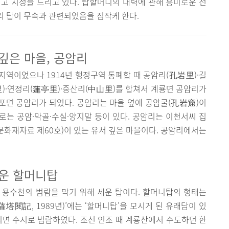
고 치성을 드리고 있다. 탑할머니의 내력에 관해 흥미로운 전
리 탑이 무속과 관련되었음을 짐작케 한다.
깊은 마을, 공암리
역이었으나 1914년 행정구역 통폐합 때 공암리(孔岩里)·길
)·연정리(蓮亭里)·중산리(中山里)를 합쳐서 계룡면 공암리가
 반포면 공암리가 되었다. 공암리는 마을 옆에 공암굴(孔岩窟)이
는 공암·막골·수실·양지말 등이 있다. 공암리는 이천서씨 집
문화재자료 제60호)이 있는 유서 깊은 마을이다. 공암리에서는
세운 할머니탑
 용수천의 범람을 막기 위해 세운 탑이다. 할머니탑의 형태는
塔閱記, 1989년)’에는 ‘할머니탑’을 모시게 된 유래담이 있
리면 수시로 범람하였다. 조선 인조 때 계룡산에서 수도하던 한