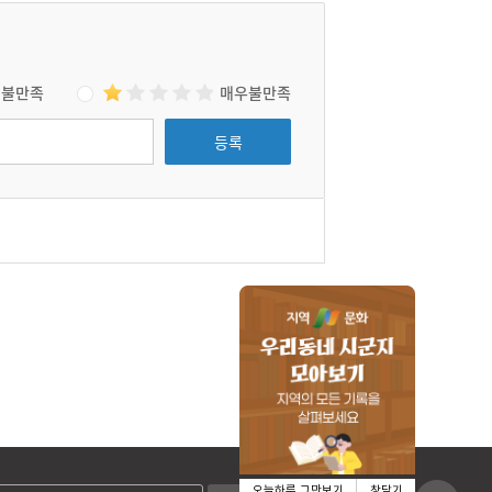
불만족
매우불만족
등록
오늘하루 그만보기
창닫기