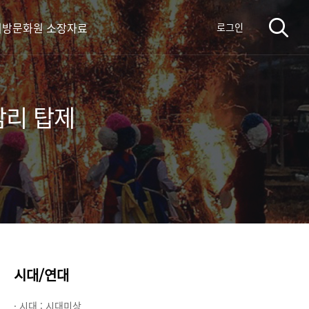
지방문화원 소장자료
로그인
암리 탑제
시대/연대
· 시대 :
시대미상