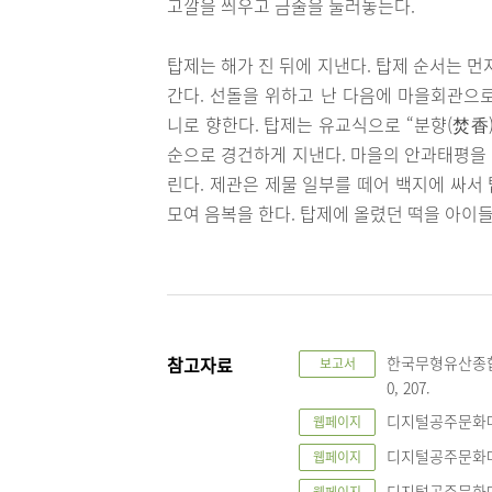
고깔을 씌우고 금줄을 둘러놓는다.
탑제는 해가 진 뒤에 지낸다. 탑제 순서는 
간다. 선돌을 위하고 난 다음에 마을회관으
니로 향한다. 탑제는 유교식으로 “분향(焚香)
순으로 경건하게 지낸다. 마을의 안과태평을
린다. 제관은 제물 일부를 떼어 백지에 싸서
모여 음복을 한다. 탑제에 올렸던 떡을 아이
참고자료
한국무형유산종합조
보고서
0, 207.
디지털공주문화대전,
웹페이지
디지털공주문화대전,
웹페이지
디지털공주문화대전,