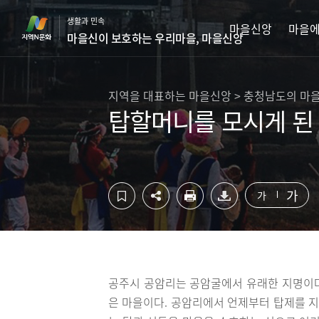
컨
하
생활과 민속
텐
단
마을신앙
마을에
마을신이 보호하는 우리마을, 마을신앙
츠
영
영
역
역
바
바
로
지역을 대표하는 마을신앙 > 충청남도의 마
로
가
탑할머니를 모시게 된
가
기
기
가
가
공주시 공암리는 공암굴에서 유래한 지명이다
은 마을이다. 공암리에서 언제부터 탑제를 지