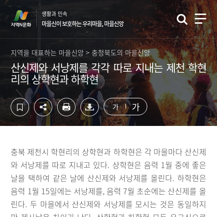
컨
하
생활과 민속
텐
단
마을신이 보호하는 우리마을, 마을신앙
츠
영
영
역
역
바
지역을 대표하는 마을신앙 > 충청북도의 마을신앙
바
로
산신제와 서낭제를 각각 따로 지내는 제천 학현
로
가
리의 상학현과 하학현
가
기
기
가
가
충북 제천시 학현리의 상학현과 하학현은 각 마을마다 산신제
와 서낭제를 따로 지내고 있다. 상학현은 음력 1월 중에 좋은
날을 택하여 같은 날에 산신제와 서낭제를 올린다. 하학현은
음력 1월 15일에는 서낭제를, 음력 7월 초순에는 산신제를 올
린다. 두 마을에서 산신제와 서낭제를 모시는 것은 동일하지