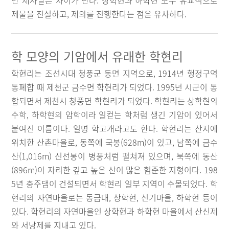
만 제사날은 차이가 난다. 상학현과 하학현 모두 유교식으로
제물을 진설하고, 제의를 진행한다는 점은 유사하다.
학 모양의 기암에서 유래한 학현리
학현리는 조선시대 청풍군 동면 지역으로, 1914년 행정구역
통폐합 때 제천군 금수면 학현리가 되었다. 1995년 시군이 통
합되면서 제천시 청풍면 학현리가 되었다. 학현리는 상학현의
수학, 하학현의 암학이라 일컫는 학처럼 생긴 기암이 있어서
붙여진 이름이다. 일명 학고개라고도 한다. 학현리는 산지에
위치한 산촌마을로, 동쪽에 국봉(628m)이 있고, 남쪽에 금수
산(1,016m) 신선봉이 병풍처럼 펼쳐져 있으며, 북쪽에 동산
(896m)이 자리한 깊고 높은 산이 많은 험준한 지형이다. 198
5년 충주댐이 건설되면서 학현리 일부 지역이 수몰되었다. 학
현리의 자연마을로는 동금대, 상학현, 신기마을, 하학현 등이
있다. 학현리의 자연마을인 상학현과 하학현 마을에서 산신제
와 서낭제를 지내고 있다.