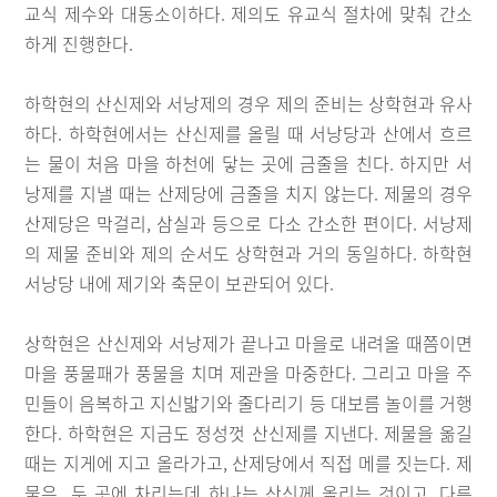
교식 제수와 대동소이하다. 제의도 유교식 절차에 맞춰 간소
하게 진행한다.
하학현의 산신제와 서낭제의 경우 제의 준비는 상학현과 유사
하다. 하학현에서는 산신제를 올릴 때 서낭당과 산에서 흐르
는 물이 처음 마을 하천에 닿는 곳에 금줄을 친다. 하지만 서
낭제를 지낼 때는 산제당에 금줄을 치지 않는다. 제물의 경우
산제당은 막걸리, 삼실과 등으로 다소 간소한 편이다. 서낭제
의 제물 준비와 제의 순서도 상학현과 거의 동일하다. 하학현
서낭당 내에 제기와 축문이 보관되어 있다.
상학현은 산신제와 서낭제가 끝나고 마을로 내려올 때쯤이면
마을 풍물패가 풍물을 치며 제관을 마중한다. 그리고 마을 주
민들이 음복하고 지신밟기와 줄다리기 등 대보름 놀이를 거행
한다. 하학현은 지금도 정성껏 산신제를 지낸다. 제물을 옮길
때는 지게에 지고 올라가고, 산제당에서 직접 메를 짓는다. 제
물은 두 곳에 차리는데 하나는 산신께 올리는 것이고, 다른