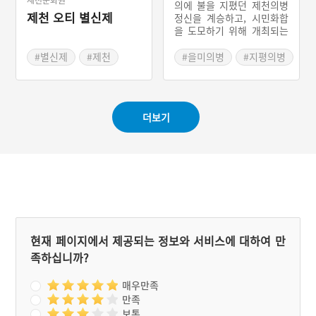
의에 불을 지폈던 제천의병
제천 오티 별신제
정신을 계승하고, 시민화합
을 도모하기 위해 개최되는
의병 관련 문화예술제로 의
병 정신을 계승하여 그 맥을
#별신제
#제천
#을미의병
#지평의병
이어 가기 위하여 개최하기
#충청북도 마을이야기
#제천의병
#아사봉
시작하였다. 자양영당 고유
#수안보전투
제, 의병 횃불봉송, 의병제
전, 박달가요제, 의병유적지
더보기
순례등의 행사가 중심이 되
고, 다양한 전시회와 향토
특산품전시 판매전이 함께
열린다.
현재 페이지에서 제공되는 정보와 서비스에 대하여 만
족하십니까?
매우만족
만족
보통