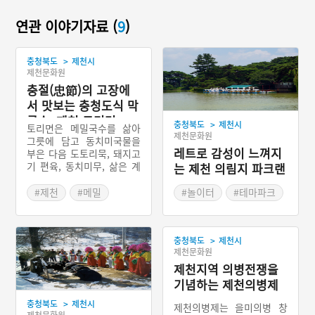
연관 이야기자료 (
9
)
>
충청북도
제천시
제천문화원
충절(忠節)의 고장에
서 맛보는 충청도식 막
국수, 제천 토리면
>
충청북도
제천시
토리면은 메밀국수를 삶아
제천문화원
그릇에 담고 동치미국물을
레트로 감성이 느껴지
부은 다음 도토리묵, 돼지고
기 편육, 동치미무, 삶은 계
는 제천 의림지 파크랜
란 등을 얹어낸 충청북도 제
드
천시의 향토음식이다. 동치
#제천
#메밀
#놀이터
#테마파크
미 국물에 국수만 말면 ‘토
#국수
#제천 가볼만한곳
면’이라 하고, 고명을 얹은
#제천가볼만한곳
#드라마 촬영지
것을 토리면이라고 한다.
>
충청북도
제천시
#충청북도 별미
#레트로 여행지
제천문화원
제천지역 의병전쟁을
기념하는 제천의병제
>
충청북도
제천시
제천의병제는 을미의병 창
제천문화원