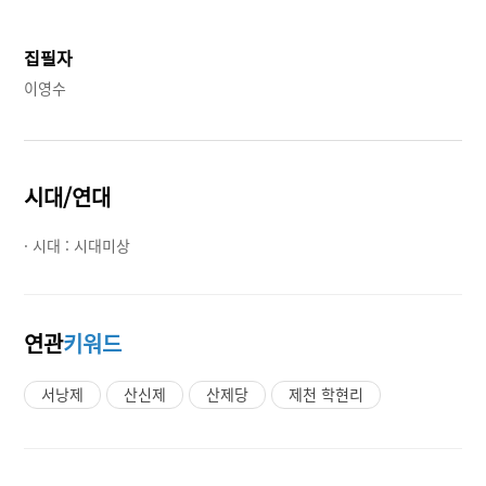
집필자
이영수
시대/연대
· 시대 :
시대미상
연관
키워드
서낭제
산신제
산제당
제천 학현리