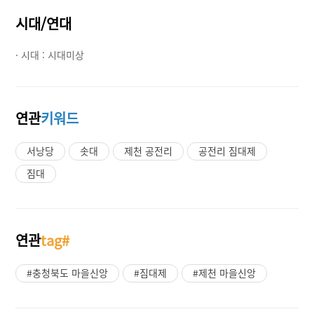
시대/연대
· 시대 :
시대미상
연관
키워드
서낭당
솟대
제천 공전리
공전리 짐대제
짐대
연관
tag#
#충청북도 마을신앙
#짐대제
#제천 마을신앙