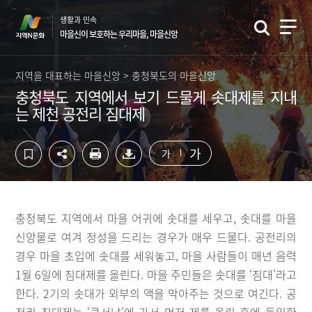
컨
하
생활과 민속
텐
단
마을신이 보호하는 우리마을, 마을신앙
츠
영
영
역
역
바
지역을 대표하는 마을신앙 > 충청북도의 마을신앙
바
로
충청북도 지역에서 보기 드물게 솟대제를 지내
로
가
는 제천 공전리 짐대제
가
기
기
가
가
충청북도 지역에서 마을 어귀에 솟대를 세우고, 솟대를 마을
신앙물로 여겨 정성을 드리는 경우가 매우 드물다. 공전리의
경우 마을 초입에 솟대를 세워놓고, 마을 사람들이 매년 음력
1월 6일에 짐대제를 올린다. 마을 주민들은 솟대를 ‘짐대’라고
한다. 2기의 솟대가 외부의 액을 막아주는 것으로 여긴다. 공