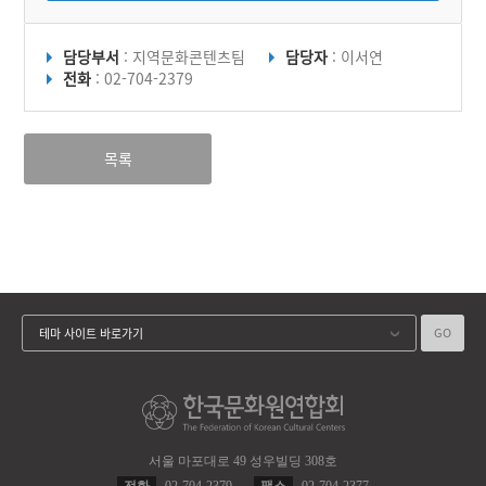
담당부서
: 지역문화콘텐츠팀
담당자
: 이서연
전화
: 02-704-2379
목록
GO
테마 사이트 바로가기
서울 마포대로 49 성우빌딩 308호
전화
02-704-2379
팩스
02-704-2377