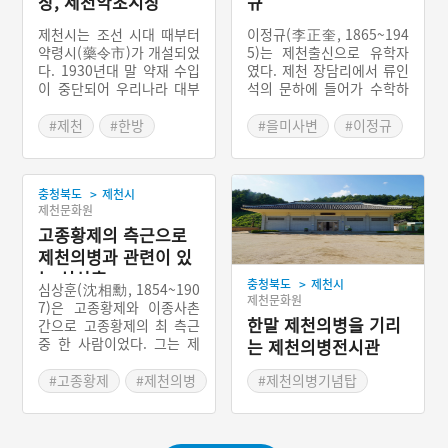
장, 제천약초시장
규
제천시는 조선 시대 때부터
이정규(李正奎, 1865~194
약령시(藥令市)가 개설되었
5)는 제천출신으로 유학자
다. 1930년대 말 약재 수입
였다. 제천 장담리에서 류인
이 중단되어 우리나라 대부
석의 문하에 들어가 수학하
분의 약령시장이 쇠퇴할 때
였는데, 을미사변 후 류인석
오히려 더 성장하였다. 193
의 의진에서 활동하였다. 그
#제천
#한방
#을미사변
#이정규
3년에 제천시 화산동으로
는 의병활동의 기록한 일기
#약초
#제천의병
옮기고, 1990년 건물을 신
인 ｢종의록｣을 써서 당시 의
#제천가볼만한곳
축 개장하였다. 제천약초시
병의 모습을 볼 수 있게 하
>
충청북도
제천시
장에서는 황기를 비롯해서
였다.
#충청북도 전통시장
제천문화원
60여 가지의 약초가 판매된
다. 2005년에 제천시가 ‘제
고종황제의 측근으로
천 약초 참살이 특구’로 선
제천의병과 관련이 있
정되었고, 그 중심지 역할을
는 심상훈
>
충청북도
제천시
제천약초시장이 하고 있다.
심상훈(沈相勳, 1854~190
제천문화원
7)은 고종황제와 이종사촌
한말 제천의병을 기리
간으로 고종황제의 최 측근
중 한 사람이었다. 그는 제
는 제천의병전시관
천자역에서 세 차례에 걸쳐
의병에 관여하게 된다. 을미
#고종황제
#제천의병
#제천의병기념탑
의병기, 을사의병기, 정미의
#제천의병
#처변삼사
병기에 모두 관여를 하였다.
#영월의병