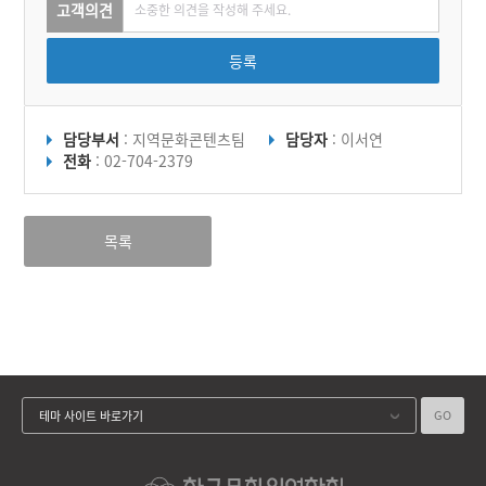
고객의견
등록
담당부서
: 지역문화콘텐츠팀
담당자
: 이서연
전화
: 02-704-2379
목록
GO
테마 사이트 바로가기