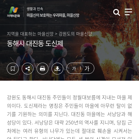
컨
하
생활과 민속
텐
단
마을신이 보호하는 우리마을, 마을신앙
츠
영
영
역
역
바
지역을 대표하는 마을신앙 > 강원도의 마을신앙
바
로
동해시 대진동 도신제
로
가
가
기
기
가
가
강원도 동해시 대진동 주민들이 정월대보름에 지내는 마을 제
의이다. 도신제라는 명칭은 주민들이 마을에 아무런 탈이 없
기를 기원하는 의미를 지닌다. 대진동 마을에는 서낭당과 해
성당이 있다. 서낭당은 대략 250년의 역사를 지니며, 당집 근
처에는 여러 유형의 나무가 있는데 절대로 훼손을 시켜서는