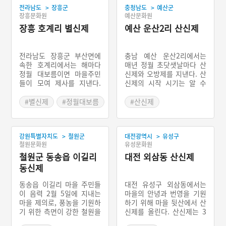
>
>
전라남도
장흥군
충청남도
예산군
장흥문화원
예산문화원
장흥 호계리 별신제
예산 운산2리 산신제
전라남도 장흥군 부산면에
충남 예산 운산2리에서는
속한 호계리에서는 해마다
매년 정월 초닷샛날마다 산
정월 대보름이면 마을주민
신제와 오방제를 지낸다. 산
들이 모여 제사를 지낸다.
신제의 시작 시기는 알 수
제의의 명칭은 별신제라 하
없지만, 마을이 형성된 이후
나 주민들은 천제(天祭)라
산짐승에 의한 피해, 질병을
#별신제
#정월대보름
#산신제
부르기도 한다. 매년 음력
겪으며 산신에 대한 신앙이
#전라남도 마을신앙
#충청남도 마을이야기
초이렛날 제관을 선출한다.
생겼을 것이라 추측된다. 운
이장이 주관하는 마을 회의
산2리에서는 원하는 사람만
>
>
강원특별자치도
철원군
대전광역시
유성구
를 통해 제의를 지낼 이십여
이 참여 의사를 밝히는 ‘산
철원문화원
유성문화원
명의 제관을 뽑는다. 예전과
제들기’ 행사를 진행한다.
달리 여러 가지를 살피지는
철원군 동송읍 이길리
‘산제들기’에 참여하는 ‘산
대전 외삼동 산신제
않지만 가급적 부정하지 않
제원’은 남자만 될 수 있다.
동신제
은 사람 가운데서 선정한다.
제사 당일 오후 여섯 시 경
호계리 별신제에서 가장 중
이 되면 산신제가 시작한다.
동송읍 이길리 마을 주민들
대전 유성구 외삼동에서는
요하게 생각하는 제관은 제
산신제가 끝나면 마을로 내
이 음력 2월 5일에 지내는
마을의 안녕과 번영을 기원
물을 준비하는 장찬(掌饌)
려와 오방제를 지낸다.
마을 제의로, 풍농을 기원하
하기 위해 마을 뒷산에서 산
이다. 장찬은 대개 여성이
기 위한 측면이 강한 철원을
신제를 올린다. 산신제는 3
맡는다. 이 마을에서는 제관
대표하는 마을신앙이다. 동
년에 한 번씩 지내며 제의