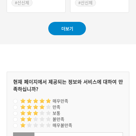
으로 선정된 사람들에게 통
신제의 명칭은 마을신에게
날짜는 음력 시월 초순이다.
#산신제
#산신제
문을 돌린다.
제의를 올린다는 의미를 지
산제당은 따로 없고 ‘산지
#강원도 마을신앙
#대전 마을이야기
닌다. 주민들은 마을 제의에
당’이라고 불리는 칠성당 근
#철원 마을신앙
서 모시는 동신이 마을을 지
처 감나무에서 산신제를 모
켜준다고 믿고 있다. 동신제
신다. 특이한 점은 칠성제와
더보기
를 지내고 있는 이길리 민북
산신제가 분리되어 있다는
마을은 한국전쟁 당시 마을
것이다. 제의 준비는 제관
이 해체되었다. 전쟁의 잔흔
선출에서부터 시작된다. 제
이 짙게 배어 있는 셈이다.
의 비용은 마을에서 모은다.
이 과정에서 마을에서 지내
칠성제의 제물은 밥, 떡, 미
오던 제의 역시 단절이 되었
역국이고 산신제의 제물은
다. 오랜 세월이 흘러 정확
가래떡, 삼색 실, 명태 두 마
한 실상을 기억하고 있는 사
리다. 제물을 진설하고 절을
람은 적었지만, 주민들의 노
올린 뒤 소지를 올리는 것으
력으로 얼마 전에 산제사라
로 칠성제는 끝나며 이후엔
현재 페이지에서 제공되는 정보와 서비스에 대하여 만
는 이름으로 복원이 되었다.
산신제가 치러진다. 제의 순
족하십니까?
마을 제의에 필요한 비용은
서는 같다.
마을 주민들이 추렴해서 충
당한다. 이 과정에서 이길리
매우만족
마을 주민들은 마을 구성원
만족
으로서의 사명감을 느낀다.
보통
자연스레 제의를 지내는 동
불만족
안 주민들 간의 유대가 강화
매우불만족
되는 것이다.