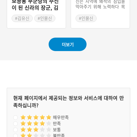
정월 보름에 당제를 지내는
보광동 부군당의 주신
신은 지역에 왜적의 침입을
데 이를 장좌리 당제라 한
막아주기 위해 노력하다 목
이 된 신라의 장군, 김
다. 이 지역에서는 장보고
숨을 잃은 연유로 지역의 신
유신
추정되는 송징을 주신으로
으로 모셔져 있다. 경상남도
#김유신
#인물신
#인물신
하고 정년과 혜일대사(慧日
경산시에 속한 자인 지역에
#경상북도 마을신앙
大使)를 부신으로 모시고
전해오는 이야기를 따르면
#경산 마을신앙
있다.
한장군은 왜적이 마을에 침
범하여 백성들을 괴롭히자,
더보기
여자로 가장한 뒤에 누이와
화관을 만들어 쓰고 광대들
의 풍악에 맞추어 춤을 추었
다. 이른 지켜본 왜적들인
숨어 있던 산에서 내려오자
한장군과 광대들은 숨겨둔
칼로 왜적을 물리쳤다.
현재 페이지에서 제공되는 정보와 서비스에 대하여 만
족하십니까?
매우만족
만족
보통
불만족