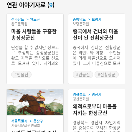
연관 이야기자료 (
9
)
>
>
전라남도
완도군
충청남도
보령시
완도문화원
보령문화원
마을 사람들을 구휼한
중국에서 건너와 마을
송징장군신
신이 된 전횡장군신
단정을 할 수 없지만 장보고
중국에서 건너온 전횡장군
로 추정되는 송징장군신은
은 외연도와 어청도 주민들
완도 지역을 중심으로 신으
에 의해 마을신으로 모셔져
로 모셔져 있다. 지역과의
있다. 그가 마을신으로 모셔
연관성도 중요하나 지역주
지게 된 연유는 주민들에게
민들의 배고픔을 해결해주
공감을 얻은 부분과 함께 이
#인물신
#인물신
#전힁장군
었기 때문이다. 완도 지역에
들 지역이 군사지역으로 중
#전라남도 마을신앙
서 송징이 신으로 모셔진 양
요한 곳이었기 때문이다. 충
#완도 마을신앙
상은 크게 두 가지로 나눠볼
청도 해안 지역에 전해오는
>
경상북도
경산시
수 있다. 하나는 호국신사이
이야기에 따르면 전횡이 황
경산문화원
고, 다른 하나는 마을신앙에
해의 어느 섬으로 피신을 왔
서 모셔진 양상이다. 전자의
다는 이야기도 있다. 앞서
왜적으로부터 마을을
경우는 강진군의 호국신사
소개한 불로초라는 이야기
지키는 한장군신
가, 후자의 경우는 완도의
도 존재하지만 이 이야기가
>
서울특별시
용산구
장좌리가 대표적이다. 특히
비교적 널리 퍼져 있다.
경상북도 경산시 자인지역
서울시문화원연합회
완도의 장좌리에서는 매년
을 중심으로 모셔진 한장군