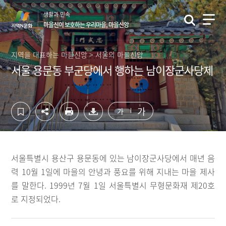
컨
하
생활과 민속
텐
단
마을신이 보호하는 우리마을, 마을신앙
츠
영
영
역
역
바
지역을 대표하는 마을신앙 > 서울의 마을신앙
바
로
서울 용문동 부군당에서 행하는 남이장군사당제
로
가
가
기
기
가
가
서울특별시 용산구 용문동에 있는 남이장군사당에서 매년 음
력 10월 1일에 마을의 안녕과 풍요를 위해 지내는 마을 제사
를 말한다. 1999년 7월 1일 서울특별시 무형문화재 제20호
로 지정되었다.