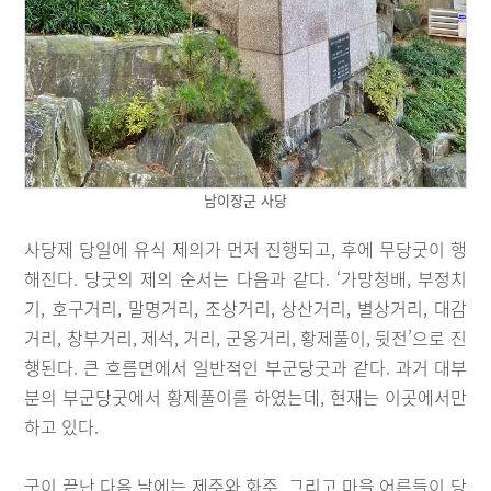
남이장군 사당
사당제 당일에 유식 제의가 먼저 진행되고, 후에 무당굿이 행
해진다. 당굿의 제의 순서는 다음과 같다. ‘가망청배, 부정치
기, 호구거리, 말명거리, 조상거리, 상산거리, 별상거리, 대감
거리, 창부거리, 제석, 거리, 군웅거리, 황제풀이, 뒷전’으로 진
행된다. 큰 흐름면에서 일반적인 부군당굿과 같다. 과거 대부
분의 부군당굿에서 황제풀이를 하였는데, 현재는 이곳에서만
하고 있다.
굿이 끝난 다음 날에는 제주와 화주, 그리고 마을 어른들이 당