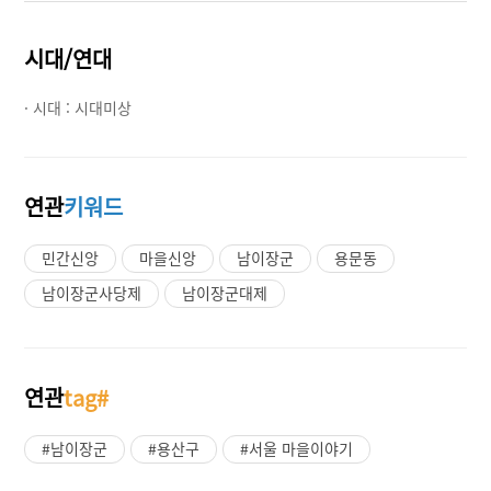
시대/연대
· 시대 :
시대미상
연관
키워드
민간신앙
마을신앙
남이장군
용문동
남이장군사당제
남이장군대제
연관
tag#
#남이장군
#용산구
#서울 마을이야기