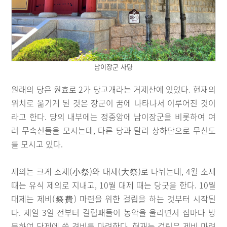
남이장군 사당
원래의 당은 원효로 2가 당고개라는 거제산에 있었다. 현재의
위치로 옮기게 된 것은 장군이 꿈에 나타나서 이루어진 것이
라고 한다. 당의 내부에는 정중앙에 남이장군을 비롯하여 여
러 무속신들을 모시는데, 다른 당과 달리 상하단으로 무신도
를 모시고 있다.
제의는 크게 소제(小祭)와 대제(大祭)로 나뉘는데, 4월 소제
때는 유식 제의로 지내고, 10월 대제 때는 당굿을 한다. 10월
대제는 제비(祭費) 마련을 위한 걸립을 하는 것부터 시작된
다. 제일 3일 전부터 걸립패들이 농악을 울리면서 집마다 방
문하여 당제에 쓸 경비를 마련한다. 현재는 걸립은 제비 마련