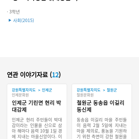
· 3학년
사회(2015)
▶
연관 이야기자료 (
12
)
>
>
강원특별자치도
인제군
강원특별자치도
철원군
인제문화원
철원문화원
인제군 기린면 현리 박
철원군 동송읍 이길리
대감제
동신제
인제군 현리 주민들이 박대
동송읍 이길리 마을 주민들
감이라는 인물을 신으로 삼
이 음력 2월 5일에 지내는
아 해마다 음력 10월 1일 경
마을 제의로, 풍농을 기원하
에 지내는 마을신앙이다. 이
기 위한 측면이 강한 철원을