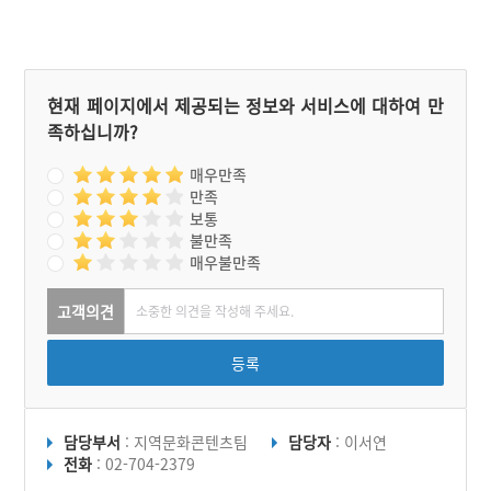
일이 있는 뒤에 서낭신에게
고 청소를 한다. 그리고 제
제의를 지냈다. 그러자 마을
의를 주도할 제관도 선정한
에 호랑이가 내려오지 않았
다. 유교식 제의에 필요한
고 아무런 피해가 없었다고
세 명의 헌관을 선출하며 제
한다. 전치곡치 마을의 성황
의 순서를 알려주는 홀기도
현재 페이지에서 제공되는 정보와 서비스에 대하여 만
제는 제물을 진설하는 것부
함께 선출한다. 제의에 쓰이
족하십니까?
터 시작된다. 제의 과정에서
는 비용은 주민들이 추렴한
별도로 기부금을 낸 사람에
것으로 충당한다. 제물에는
한해서 제관이 소지를 올려
돼지고기를 비롯해 과일과
매우만족
주었다. 성황 제사의 축문도
포가 쓰인다. 엄격하긴 하나
만족
별도로 있다. 축문의 내용에
여자들이 참여하여 음식을
보통
는 마을주민들의 건강을 기
준비한다. 제의 과정에서는
불만족
원하는 부분도 있으며 주민
축문이 필요한데 축문은 한
매우불만족
모두가 복을 많이 받기를 기
문으로 되어 있다. 제관은
원하는 내용도 포함되어 있
주민들을 위해 제의가 어느
다.
정도 마무리되면 소지를 올
고객의견
린다. 모든 제의가 끝나면
음복을 한다.
등록
담당부서
: 지역문화콘텐츠팀
담당자
: 이서연
전화
: 02-704-2379