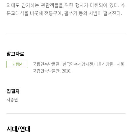
외에도 참가하는 관람객들을 위한 행사가 마련되어 있다. 수
문교대식을 비롯해 전통무예, 활쏘기 등의 시범이 펼쳐진다.
참고자료
국립민속박물관. 한국민속신앙사전:마을신앙편. 서울:
단행본
국립민속박물관, 2010.
집필자
서종원
시대/연대