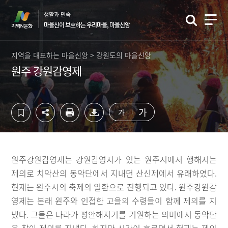
컨
하
생활과 민속
텐
단
마을신이 보호하는 우리마을, 마을신앙
츠
영
영
역
역
바
지역을 대표하는 마을신앙 > 강원도의 마을신앙
바
로
원주 강원감영제
로
가
가
기
기
가
가
원주강원감영제는 강원감영지가 있는 원주시에서 행해지는
제의로 치악산의 동악단에서 지내던 산신제에서 유래하였다.
현재는 원주시의 축제의 일환으로 진행되고 있다. 원주강원감
영제는 본래 원주와 인접한 고을의 수령들이 함께 제의를 지
냈다. 그들은 나라가 평안해지기를 기원하는 의미에서 동악단