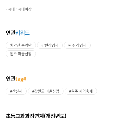
· 시대 :
시대미상
연관
키워드
치악산 동악단
강원감영제
원주 감영제
원주 마을신앙
연관
tag#
#산신제
#강원도 마을신앙
#원주 지역축제
초등교과과정연계(개정년도)