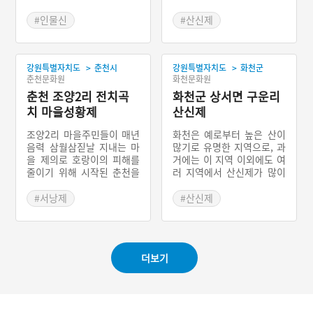
제의를 통해 마을의 질병을
대표하는 마을신앙이다. 동
없애고 마을이 평안해지기
신제의 명칭은 마을신에게
#인물신
#산신제
를 기원한다. 박대감이라는
제의를 올린다는 의미를 지
#강원도 마을신앙
#강원도 마을신앙
신은 마을의 제당에 모셔져
닌다. 주민들은 마을 제의에
#인제 마을신앙
#철원 마을신앙
있는데, 제당은 하마로(下
서 모시는 동신이 마을을 지
>
>
강원특별자치도
춘천시
강원특별자치도
화천군
馬路)에 위치해 있다. 박대
켜준다고 믿고 있다. 동신제
춘천문화원
화천문화원
감이 누구인지에 대한 다양
를 지내고 있는 이길리 민북
한 이야기가 마을에 전해오
춘천 조양2리 전치곡
마을은 한국전쟁 당시 마을
화천군 상서면 구운리
는 관계로 주민들마다 의견
이 해체되었다. 전쟁의 잔흔
치 마을성황제
산신제
이 분분하다. 어떤 이는 고
이 짙게 배어 있는 셈이다.
려 말의 충신이었던 박원공
이 과정에서 마을에서 지내
조양2리 마을주민들이 매년
화천은 예로부터 높은 산이
이라고 하는데 정이품에 해
오던 제의 역시 단절이 되었
음력 삼월삼짇날 지내는 마
많기로 유명한 지역으로, 과
당하는 직책을 맡은 인물이
다. 오랜 세월이 흘러 정확
을 제의로 호랑이의 피해를
거에는 이 지역 이외에도 여
라 한다. 훗날 현리 마을에
한 실상을 기억하고 있는 사
줄이기 위해 시작된 춘천을
러 지역에서 산신제가 많이
와서 죽음을 맞이하였고 현
람은 적었지만, 주민들의 노
대표하는 마을신앙이다. 아
행해졌다. 현재 구운리 마을
재의 자리에 무덤이 남아 있
력으로 얼마 전에 산제사라
주 옛날 호랑이가 마을에 자
의 신앙처인 산신당은 마을
#서낭제
#산신제
다. 박대감제에 사용하는 비
는 이름으로 복원이 되었다.
주 내려와 짐승들을 잡아가
의 뒷산에 자리하고 있다.
#강원도 마을신앙
#강원도 마을신앙
용은 마을 공동 자금으로 충
마을 제의에 필요한 비용은
고 농작물을 피해를 종종 끼
정확하게 말하면 뒷산의 입
#춘천 마을신앙
#화천 마을신앙
당하며, 일부는 박씨 문중에
마을 주민들이 추렴해서 충
쳤다. 그러던 어느 날 마을
구인데 제단과 함께 산신의
서 지원을 받는다. 제의 과
당한다. 이 과정에서 이길리
의 아이가 없어진 일이 발생
신체격인 산신바위와 산신
정에서는 제관들의 의식과
마을 주민들은 마을 구성원
더보기
했다. 주민들이 모두 그 아
나무가 있다. 구운리 마을의
함께 축문과 소지 의식을 행
으로서의 사명감을 느낀다.
이를 찾아 나섰는데 뒷산의
산신제는 본래 두 차례 지냈
한다. 제의가 끝나면 모두
자연스레 제의를 지내는 동
큰 바위 밑에서 아이의 옷만
다. 삼월삼짇날과 중구절이
모여 음복을 한다.
안 주민들 간의 유대가 강화
발견했을 뿐 아이는 찾을 수
그것이다. 제의를 지내기 전
되는 것이다.
없었다. 마을 주민들은 그
에 마을주민들은 금줄을 치