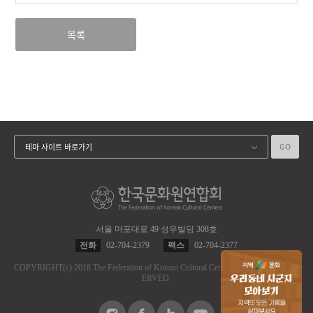
목록
GO
테마 사이트 바로가기
서울 마포대로 49 성우빌딩 308호
전화
02-704-2379
팩스
02-704-2377
COPYRIGHT
(c)
2018 The Federation of Korean Cultural Centers.
ALL RIGHT RES
ERVED.