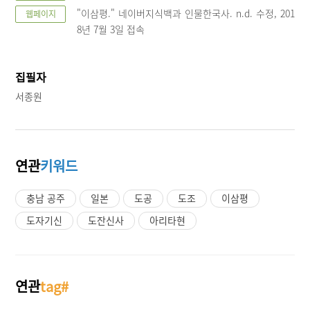
"이삼평." 네이버지식백과 인물한국사. n.d. 수정, 201
웹페이지
8년 7월 3일 접속
집필자
서종원
연관
키워드
충남 공주
일본
도공
도조
이삼평
도자기신
도잔신사
아리타현
연관
tag#