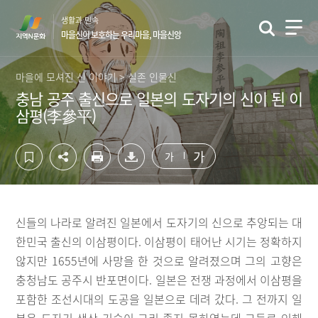
컨
하
생활과 민속
텐
단
마을신이 보호하는 우리마을, 마을신앙
츠
영
영
역
역
바
마을에 모셔진 신 이야기 > 실존 인물신
바
로
충남 공주 출신으로 일본의 도자기의 신이 된 이
로
가
삼평(李參平)
가
기
기
가
가
신들의 나라로 알려진 일본에서 도자기의 신으로 추앙되는 대
한민국 출신의 이삼평이다. 이삼평이 태어난 시기는 정확하지
않지만 1655년에 사망을 한 것으로 알려졌으며 그의 고향은
충청남도 공주시 반포면이다. 일본은 전쟁 과정에서 이삼평을
포함한 조선시대의 도공을 일본으로 데려 갔다. 그 전까지 일