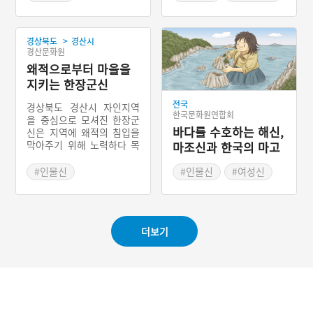
들 지역이 군사지역으로 중
#외국의 마을신앙
요한 곳이었기 때문이다. 충
청도 해안 지역에 전해오는
>
경상북도
경산시
이야기에 따르면 전횡이 황
경산문화원
해의 어느 섬으로 피신을 왔
왜적으로부터 마을을
다는 이야기도 있다. 앞서
소개한 불로초라는 이야기
지키는 한장군신
도 존재하지만 이 이야기가
전국
비교적 널리 퍼져 있다.
경상북도 경산시 자인지역
한국문화원연합회
을 중심으로 모셔진 한장군
바다를 수호하는 해신,
신은 지역에 왜적의 침입을
막아주기 위해 노력하다 목
마조신과 한국의 마고
숨을 잃은 연유로 지역의 신
할미
으로 모셔져 있다. 경상남도
#인물신
#인물신
#여성신
경산시에 속한 자인 지역에
#경상북도 마을신앙
#외국의 마을신앙
전해오는 이야기를 따르면
#경산 마을신앙
한장군은 왜적이 마을에 침
범하여 백성들을 괴롭히자,
더보기
여자로 가장한 뒤에 누이와
화관을 만들어 쓰고 광대들
의 풍악에 맞추어 춤을 추었
다. 이른 지켜본 왜적들인
숨어 있던 산에서 내려오자
한장군과 광대들은 숨겨둔
칼로 왜적을 물리쳤다.