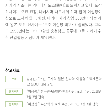
자기의 시조라는 의미에서 도조(陶祖)로 모셔지고 있다. 도잔
신사에는 오진 천황, 나베시마 나오시게 신과 함께 이삼평이
신으로 모셔져 있다. 한편, 아리타 자기 창업 300년이 되는 해
에 일본 도잔 신사에는 '도조 이삼평 비'가 건립되었다. 그리
고 1990년에는 그의 고향인 충청남도 공주에 그를 기리기 위
한 한일합동 기념비가 세워졌다.
참고자료
방병선. "조선 도자의 일본 전파와 이삼평." 백제문화
논문
32 (2003): 261-271.
"이삼평." 한국민족문화대백과사전. n.d. 수정, 2018년
웹페이지
7월 3일 접속
"이삼평." 두산백과. n.d. 수정, 2018년 7월 3일 접속
웹페이지