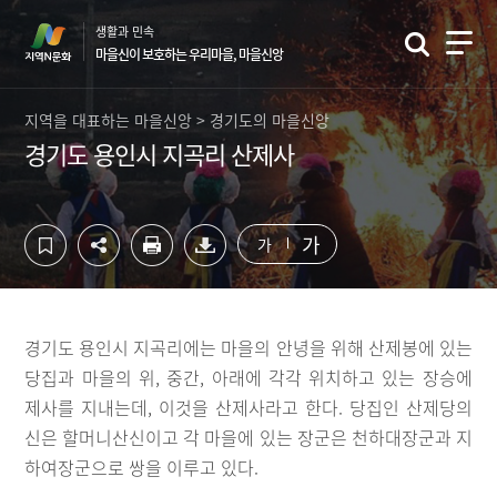
컨
하
생활과 민속
텐
단
마을신이 보호하는 우리마을, 마을신앙
츠
영
영
역
역
바
지역을 대표하는 마을신앙 > 경기도의 마을신앙
바
로
경기도 용인시 지곡리 산제사
로
가
가
기
기
가
가
경기도 용인시 지곡리에는 마을의 안녕을 위해 산제봉에 있는
당집과 마을의 위, 중간, 아래에 각각 위치하고 있는 장승에
제사를 지내는데, 이것을 산제사라고 한다. 당집인 산제당의
신은 할머니산신이고 각 마을에 있는 장군은 천하대장군과 지
하여장군으로 쌍을 이루고 있다.