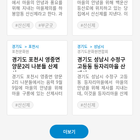
에서 마을의 안녕과 풍요를
마을의 안녕을 위해 백운산
위해 지내는 마을제의를 하
등산로에 위치하고 있는 당
봉암동 산신제라고 한다. 과
집에서 산신제를 지낸다. 이
거에는 3년마다 한 번씩 산
것을 왕곡동 산신제라고 한
제사를 지내고 굿도 했었으
다. 산신제를 지내는 날에
#산신제
#부군굿
#산신제
나 현재는 제의의 전승이 끊
장승을 함께 세운다. 따라서
#경기도 마을신앙
#경기도 마을신앙
긴 상태이다. 산제사와 함께
이곳의 마을제사는 이중구
#의왕 마을신앙
굿을 했을 때 굿은 부군굿이
조인 상당인 산신제와 하당
>
>
경기도
포천시
경기도
성남시
라고 불렀다고 한다.
인 거리제로 이루어져 있다.
포천문화원
경기도문화원연합회
경기도 포천시 영중면
경기도 성남시 수정구
양문2리 나분들 산제
고등동 등자리마을 산
사
제사
경기도 포천시 영중면 양문
경기도 성남시 수정구 고등
2리 나분들에서는 음력 9월
동 등자리마을에서 마을의
9일에 마을의 안녕을 위해
안녕을 위해 제사를 지내는
마을 구릉에 있는 산제사터
데, 이것을 등자리마을 산제
에서 제사를 지내는 것을 산
사라고 한다. 실제로 산제사
제사라고 말한다. 한국전쟁
에서는 산신이 모셔져 있다.
#산신제
#산신제
이후 포천에서 살았던 사람
과거에는 마을 사람들이 주
#경기도 마을신앙
#경기도 마을신앙
들과 강원도 지역 사람들이
관이 되어 제관을 선출해 제
#포천 마을신앙
#성남 마을신앙
모여서 개척한 마을에서 지
사를 지냈지만 현재에는 용
내는 산제사로 마을 가운데
천사의 보살이 주축이 되어
더보기
에 있는 삼거리에서 서쪽으
지내고 있다.
로 100미터 되는 지점에 있