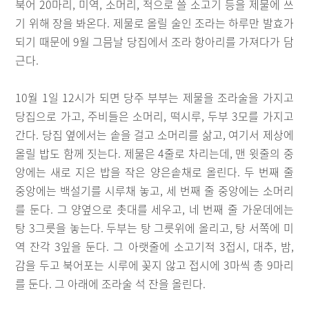
북어 20마리, 미역, 소머리, 적으로 쓸 소고기 등을 제물에 쓰
기 위해 장을 봐온다. 제물로 올릴 술인 조라는 하루만 발효가
되기 때문에 9월 그믐날 당집에서 조라 항아리를 가져다가 담
근다.
10월 1일 12시가 되면 당주 부부는 제물을 조라술을 가지고
당집으로 가고, 주비들은 소머리, 떡시루, 두부 3모를 가지고
간다. 당집 옆에서는 솥을 걸고 소머리를 삶고, 여기서 제상에
올릴 밥도 함께 짓는다. 제물은 4줄로 차리는데, 맨 윗줄의 중
앙에는 새로 지은 밥을 작은 양은솥채로 올린다. 두 번째 줄
중앙에는 백설기를 시루채 놓고, 세 번째 줄 중앙에는 소머리
를 둔다. 그 양옆으로 촛대를 세우고, 네 번째 줄 가운데에는
탕 3그릇을 놓는다. 두부는 탕 그릇위에 올리고, 탕 서쪽에 미
역 잔각 3잎을 둔다. 그 아랫줄에 소고기적 3접시, 대추, 밤,
감을 두고 북어포는 시루에 꽂지 않고 접시에 3마씩 총 9마리
를 둔다. 그 아래에 조라술 석 잔을 올린다.