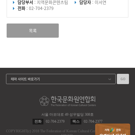
담당부서
: 지역문화콘텐츠팀
담당자
: 이서연
전화
: 02-704-2379
목록
GO
테마 사이트 바로가기
서울 마포대로 49 성우빌딩 308호
전화
02-704-2379
팩스
02-704-2377
COPYRIGHT
(c)
2018 The Federation of Korean Cultural Centers.
ALL RIGHT RES