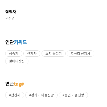
집필자
권선경
연관
키워드
장승제
산제사
소지 올리기
지곡리 산제사
할머니산신
연관
tag#
#산신제
#경기도 마을신앙
#용인 마을신앙