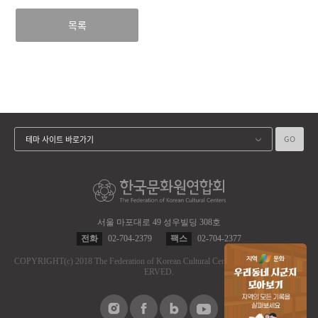
목록
GO
테마 사이트 바로가기
서울 마포대로 49 성우빌딩 308호
전화
02-704-2379
팩스
02-704-2377
COPYRIGHT
(c)
2018 The Federation of Korean Cultural Centers.
ALL RIGHT RES
ERVED.