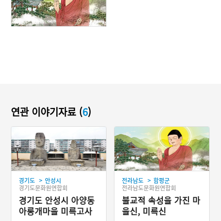
연관 이야기자료 (
6
)
>
>
경기도
안성시
전라남도
함평군
경기도문화원연합회
전라남도문화원연합회
경기도 안성시 아양동
불교적 속성을 가진 마
아롱개마을 미륵고사
을신, 미륵신