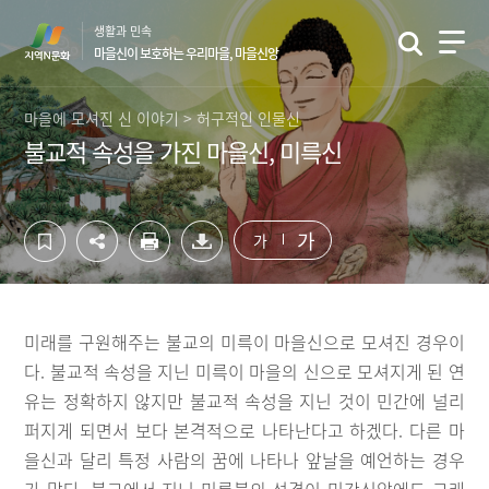
컨
하
생활과 민속
텐
단
마을신이 보호하는 우리마을, 마을신앙
츠
영
영
역
역
바
마을에 모셔진 신 이야기 > 허구적인 인물신
바
로
불교적 속성을 가진 마을신, 미륵신
로
가
가
기
기
가
가
미래를 구원해주는 불교의 미륵이 마을신으로 모셔진 경우이
다. 불교적 속성을 지닌 미륵이 마을의 신으로 모셔지게 된 연
유는 정확하지 않지만 불교적 속성을 지닌 것이 민간에 널리
퍼지게 되면서 보다 본격적으로 나타난다고 하겠다. 다른 마
을신과 달리 특정 사람의 꿈에 나타나 앞날을 예언하는 경우