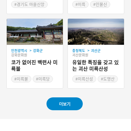
#경기도 마을신앙
#미륵
#인물신
#미륵제
#안성 마을신앙
>
>
인천광역시
강화군
충청북도
괴산군
강화문화원
괴산문화원
코가 없어진 백련사 미
유일한 특징을 갖고 있
륵불
는 괴산 미륵산성
#미륵불
#미륵당
#미륵산성
#도명산
#치성기자
#강화도 백련사
더보기