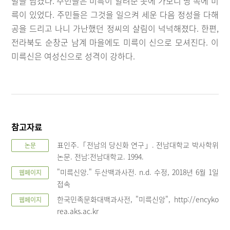
말을 남겼다. 주민들은 미륵이 알려준 곳에 가보니 땅 속에 미
륵이 있었다. 주민들은 그것을 일으켜 세운 다음 정성을 다해
공을 드리고 나니 가난했던 정씨의 살림이 넉넉해졌다. 한편,
전라북도 순창군 남계 마을에도 미륵이 신으로 모셔진다. 이
미륵신은 여성신으로 성격이 강하다.
참고자료
표인주.「전남의 당신화 연구」. 전남대학교 박사학위
논문
논문. 전남:전남대학교. 1994.
"미륵신앙." 두산백과사전. n.d. 수정, 2018년 6월 1일
웹페이지
접속
한국민족문화대백과사전, "미륵신앙", http://encyko
웹페이지
rea.aks.ac.kr