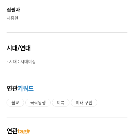
집필자
서종원
시대/연대
· 시대 :
시대미상
연관
키워드
불교
극락왕생
미륵
미래 구원
연관
tag#