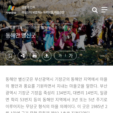
컨
하
생활과 민속
텐
단
마을신이 보호하는 우리마을, 마을신앙
츠
영
영
역
역
바
지역을 대표하는 마을신앙 > 부산의 마을신앙
바
로
동해안 별신굿
로
가
가
기
기
가
가
동해안 별신굿은 부산광역시 기장군의 동해안 지역에서 마을
의 평안과 풍요를 기원하면서 지내는 마을굿을 말한다. 부산
광역시 기장군 기장읍 죽성리 134번지, 대변리 14번지, 일광
면 학리 53번지 등의 동해안 지역에서 3년 또는 5년 주기로
이루어지는 무당굿 형식의 마을 의례이다. 이 굿은 1985년 2