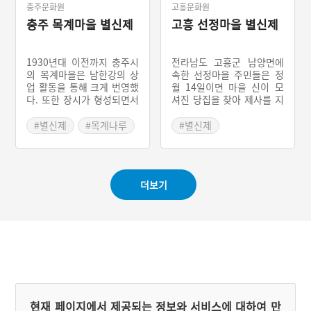
충주문화원
고흥문화원
의 제관을 뽑는다. 예전과
달리 여러 가지를 살피지는
충주 목계마을 별신제
고흥 선정마을 별신제
않지만 가급적 부정하지 않
은 사람 가운데서 선정한다.
호계리 별신제에서 가장 중
1930년대 이전까지 충주시
전라남도 고흥군 남양면에
요하게 생각하는 제관은 제
의 목계마을은 남한강의 상
속한 선정마을 주민들은 정
물을 준비하는 장찬(掌饌)
업 활동을 통해 크게 번영했
월 14일이면 마을 신이 모
이다. 장찬은 대개 여성이
다. 또한 장시가 형성되면서
셔진 당집을 찾아 제사를 지
맡는다. 이 마을에서는 제관
수많은 인파가 모이는 축제
낸다. 주민들은 별신제라는
으로 선정된 사람들에게 통
의 장이 만들어졌다. 목계마
명칭 외에 당산제, 제만 모
#별신제
#목계나루
#별신제
문을 돌린다.
을이 번성했을 당시 상권 강
신다는 표현을 사용하여 당
#충청북도 마을이야기
#전라남도 마을이야기
화와 주민들의 안녕을 위해
제를 설명한다. 별신제를 지
#충주 축제
진행됐던 마을 제의가 바로
내는 신앙처는 원당산과 12
목계마을별신제다. 제의는
당산으로 구성되어 있다. 제
더보기
당고사-배고사-별신제-줄다
의를 지내는 동안 먼저 12
리기 순으로 이루어졌다. 주
개의 당산을 돌면서 의식을
민들, 뱃사람들, 상인들, 구
행하고 맨 마지막에 별신제
경꾼들까지 대성황을 이루
를 지내는 제단에 와서 제사
는 축제였다. 그러나 근대화
를 지내는 형태다. 다만 현
와 함께 열차가 개통되면서
재는 12개의 당산 가운데 9
목계나루와 장시는 쇠퇴했
개만 존재한다.
다. 오늘날에는 배고사, 별
신제, 줄다리기, 남사당놀이
가 사라졌으며 삼거리에 있
현재 페이지에서 제공되는 정보와 서비스에 대하여 만