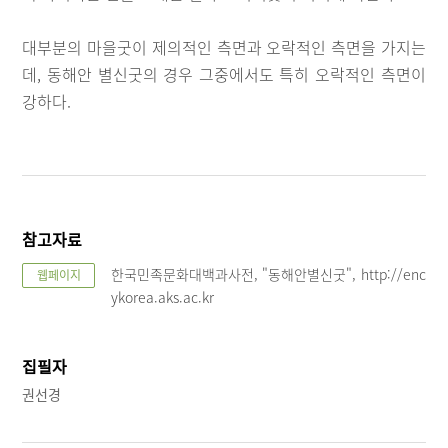
대부분의 마을굿이 제의적인 측면과 오락적인 측면을 가지는
데, 동해안 별신굿의 경우 그중에서도 특히 오락적인 측면이
강하다.
참고자료
한국민족문화대백과사전, "동해안별신굿", http://enc
웹페이지
ykorea.aks.ac.kr
집필자
권선경