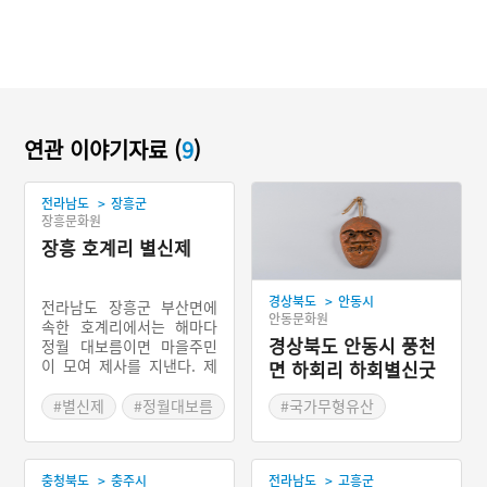
연관 이야기자료 (
9
)
>
전라남도
장흥군
장흥문화원
장흥 호계리 별신제
>
경상북도
안동시
전라남도 장흥군 부산면에
안동문화원
속한 호계리에서는 해마다
경상북도 안동시 풍천
정월 대보름이면 마을주민
이 모여 제사를 지낸다. 제
면 하회리 하회별신굿
의의 명칭은 별신제라 하나
주민들은 천제(天祭)라 부
#별신제
#정월대보름
#국가무형유산
르기도 한다. 매년 음력 초
#전라남도 마을신앙
#별신제
#공민왕
이렛날 제관을 선출한다. 이
#안동 하회마을
장이 주관하는 마을 회의를
>
>
충청북도
충주시
전라남도
고흥군
통해 제의를 지낼 이십여 명
#경상북도 마을이야기