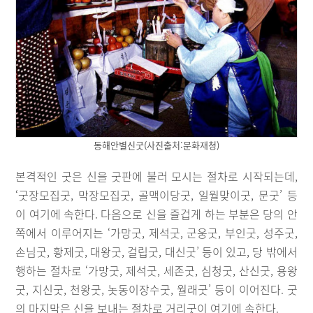
동해안별신굿(사진출처:문화재청)
본격적인 굿은 신을 굿판에 불러 모시는 절차로 시작되는데,
‘굿장모집굿, 막장모집굿, 골맥이당굿, 일월맞이굿, 문굿’ 등
이 여기에 속한다. 다음으로 신을 즐겁게 하는 부분은 당의 안
쪽에서 이루어지는 ‘가망굿, 제석굿, 군웅굿, 부인굿, 성주굿,
손님굿, 황제굿, 대왕굿, 걸립굿, 대신굿’ 등이 있고, 당 밖에서
행하는 절차로 ‘가망굿, 제석굿, 세존굿, 심청굿, 산신굿, 용왕
굿, 지신굿, 천왕굿, 놋동이장수굿, 월래굿’ 등이 이어진다. 굿
의 마지막은 신을 보내는 절차로 거리굿이 여기에 속한다.