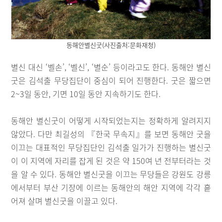
동해안별신굿(사진출처:문화재청)
별신 대신 ‘벨손’, ‘벨신’, ‘별순’ 등이라고도 한다. 동해안 별신
굿은 김석출 무당집단이 중심이 되어 진행한다. 굿은 짧으면
2~3일 동안, 기면 10일 동안 지속하기도 한다.
동해안 별신굿이 어떻게 시작되었는지는 정확하게 알려지지
않았다. 다만 최길성의 『한국 무속지』를 보면 동해안 굿을
이끄는 대표적인 무당집단인 김석출 일가가 진행하는 별신굿
이 이 지역에 자리를 잡게 된 것은 약 150여 년 전부터라는 것
을 알 수 있다. 동해안 별신굿을 이끄는 무당들은 강원도 강릉
에서부터 부산 기장에 이르는 동해안의 해안 지역에 각각 흩
어져 살며 별신굿을 이끌고 있다.