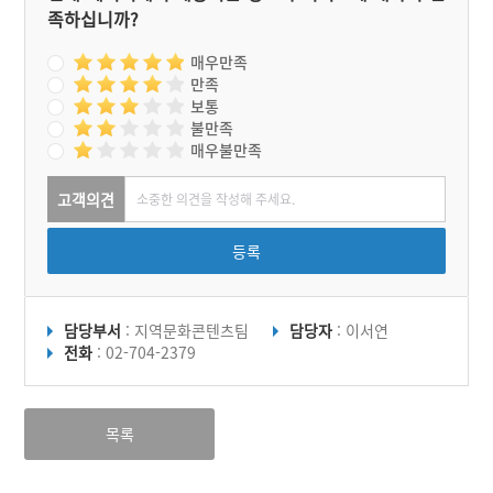
는 비석을 통해 당시의 번영
족하십니까?
을 추측할 뿐이다.
매우만족
만족
보통
불만족
매우불만족
고객의견
등록
담당부서
: 지역문화콘텐츠팀
담당자
: 이서연
전화
: 02-704-2379
목록