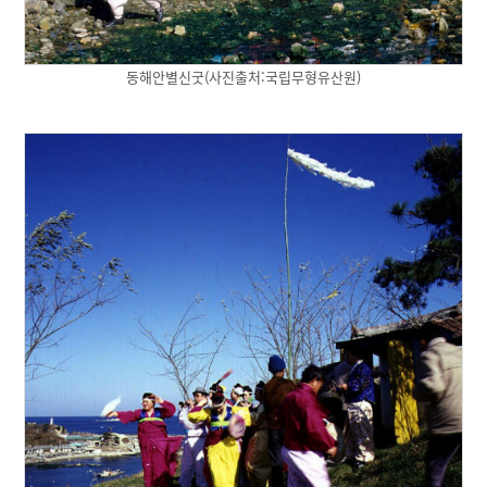
동해안별신굿(사진출처:국립무형유산원)