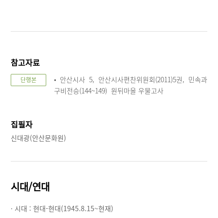
참고자료
• 안산시사 5, 안산시사편찬위원회(2011)5권, 민속과
단행본
구비전승(144~149) 원뒤마을 우물고사
집필자
신대광(안산문화원)
시대/연대
· 시대 :
현대-현대(1945.8.15~현재)