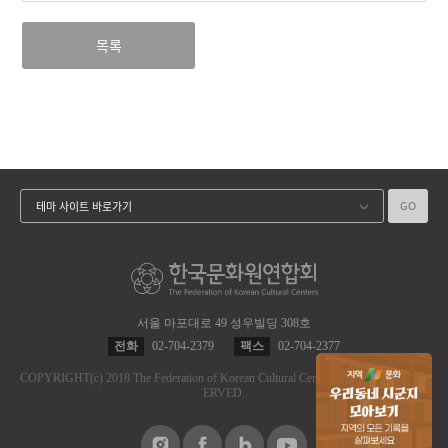
목록
GO
테마 사이트 바로가기
서울 마포대로 49 성우빌딩 308호
전화
02-704-2379
팩스
02-704-2377
COPYRIGHT
(c)
2018 The Federation of Korean Cultural Centers.
ALL RIGHT RES
ERVED.