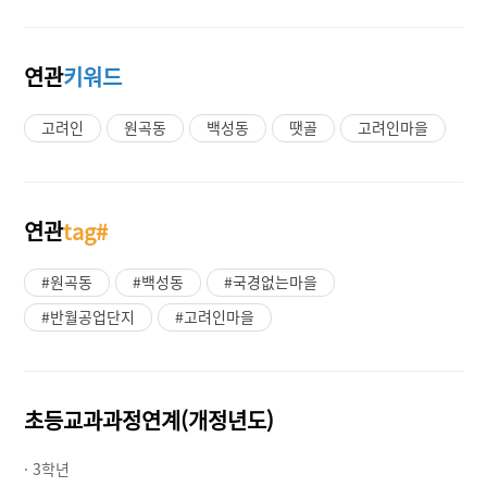
연관
키워드
고려인
원곡동
백성동
땟골
고려인마을
연관
tag#
#원곡동
#백성동
#국경없는마을
#반월공업단지
#고려인마을
초등교과과정연계(개정년도)
· 3학년