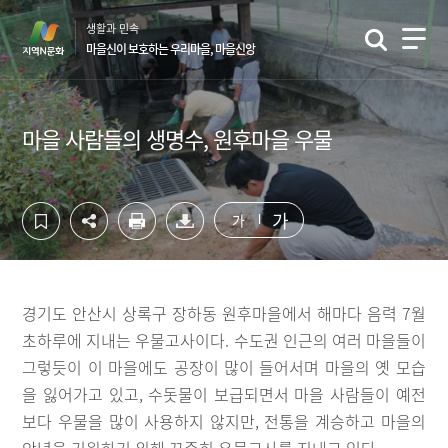
컨
하
생활과 민속
텐
단
마을신이 보호하는 우리마을, 마을신앙
츠
영
영
역
역
바
바
로
마을 사람들의 생명수, 원후마을 우물
로
가
가
기
기
가
가
경기도 안산시 상록구 장하동 원후마을에서 해마다 음력 7월
초하루에 지내는 우물고사이다. 수도권 인근의 여러 마을들이
그렇듯이 이 마을에도 공장이 많이 들어서며 마을의 옛 모습
을 잃어가고 있고, 수돗물이 보급되면서 마을 사람들이 예전
보다 우물을 많이 사용하지 않지만, 전통을 계승하고 마을의