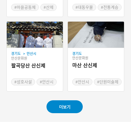
#마을공동체
#산제
#대동우물
#전통계승
#제관선정
#전통계승
#원후마을
#교통요지
#소머리국밥
#원뒤마을
>
경기도
안산시
경기도
안산문화원
안산문화원
마산 산신제
팔곡당산 산신제
#성호사설
#안산시
#안산시
#단원미술제
#성호문화제
#첨성사
#단원김홍도
#성호이익
#숭모제
#표암강세황
#풍속화가
더보기
#화랑유원지