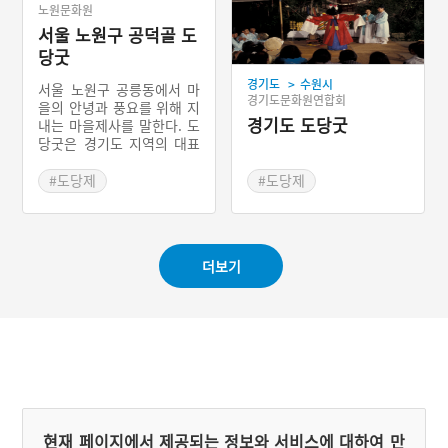
노원문화원
로 대신하고 있다.
서울 노원구 공덕골 도
당굿
>
경기도
수원시
서울 노원구 공릉동에서 마
경기도문화원연합회
을의 안녕과 풍요를 위해 지
경기도 도당굿
내는 마을제사를 말한다. 도
당굿은 경기도 지역의 대표
적인 마을굿을 말하는데 공
덕골도당굿이라는 명칭에서
#도당제
#도당제
과거 이곳은 서울이 아닌 경
#서울 마을이야기
#경기도 마을이야기
기도에 속했다는 것을 알 수
#국가무형유산
있다.
더보기
현재 페이지에서 제공되는 정보와 서비스에 대하여 만