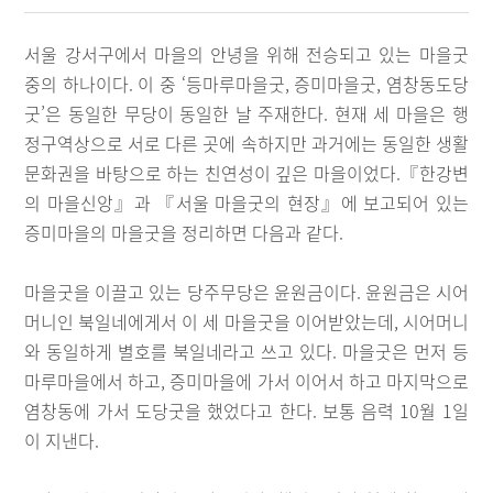
서울 강서구에서 마을의 안녕을 위해 전승되고 있는 마을굿
중의 하나이다. 이 중 ‘등마루마을굿, 증미마을굿, 염창동도당
굿’은 동일한 무당이 동일한 날 주재한다. 현재 세 마을은 행
정구역상으로 서로 다른 곳에 속하지만 과거에는 동일한 생활
문화권을 바탕으로 하는 친연성이 깊은 마을이었다.『한강변
의 마을신앙』과 『서울 마을굿의 현장』에 보고되어 있는
증미마을의 마을굿을 정리하면 다음과 같다.
마을굿을 이끌고 있는 당주무당은 윤원금이다. 윤원금은 시어
머니인 북일네에게서 이 세 마을굿을 이어받았는데, 시어머니
와 동일하게 별호를 북일네라고 쓰고 있다. 마을굿은 먼저 등
마루마을에서 하고, 증미마을에 가서 이어서 하고 마지막으로
염창동에 가서 도당굿을 했었다고 한다. 보통 음력 10월 1일
이 지낸다.