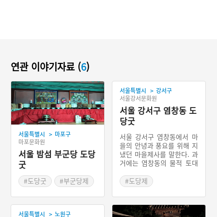
연관 이야기자료 (
6
)
>
서울특별시
강서구
서울강서문화원
서울 강서구 염창동 도
당굿
>
서울특별시
마포구
서울 강서구 염창동에서 마
마포문화원
을의 안녕과 풍요를 위해 지
서울 밤섬 부군당 도당
냈던 마을제사를 말한다. 과
거에는 염창동의 물적 토대
굿
를 바탕으로 크게 마을굿을
열었으나 현재 기존 마을 사
#도당굿
#부군당제
#도당제
람들이 뿔뿔이 흩어지면서
#서울 마을신앙
#서울 마을이야기
마을굿의 전승이 원활하지
#마포구 마을신앙
못하다. 당주무당인 윤원금
>
서울특별시
노원구
이 혼자 치성을 지내는 것으