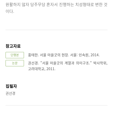
원활하지 않자 당주무당 혼자서 진행하는 치성형태로 변한 것
이다.
참고자료
홍태한. 서울 마을굿의 현장. 서울: 민속원, 2014.
단행본
권선경. "서울 마을굿의 계열과 의미구조." 박사학위,
논문
고려대학교, 2011.
집필자
권선경