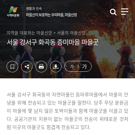
컨
하
생활과 민속
텐
단
마을신이 보호하는 우리마을, 마을신앙
츠
영
영
역
역
바
지역을 대표하는 마을신앙 > 서울의 마을신앙
바
로
서울 강서구 화곡동 증미마을 마을굿
로
가
가
기
기
가
가
서울 강서구 화곡동의 자연마을인 등마루마을에서 마을의 안
녕을 위해 전승되고 있는 마을굿을 말한다. 당주 무당 윤원금
이 마을에 몇 남지 않은 토박이들과 함께 마을굿을 이끌고 있
다. 공공기관의 지원이 없는 마을굿의 전승이 위태로운 것처
럼 이곳의 마을굿도 힘겹게 전승되고 있다.