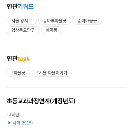
연관
키워드
서울 강서구
등마루마을굿
증미마을굿
염창동도당굿
화곡동
연관
tag#
#마을굿
#서울 마을이야기
초등교과과정연계(개정년도)
· 3학년
사회(2015)
▶