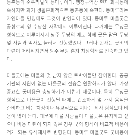
등촌동의 순우리말이 등마루이다. 행정구역상 현재 화곡동에
속하지만 과거 생활문화적으로 등촌동에 속한다. 등마루라는
자연마을 명칭에도 그것이 반영되어 있다. 등마루 마을굿은
공항로의 옆 수당산 자락에서 이루어진다. 과거에는 무당굿
형식으로 이루어져서 당주 무당외 에도 함께 굿을 맡을 무당
몇 사람과 악사도 불러서 진행했었다. 그러나 현재는 굿비의
마련이 어려워지면서 당주 무당 혼자 치성형태로 전승하고 있
다.
마을굿에는 마을의 몇 남지 않은 토박이들만 참여한다. 공공
기관의 지원이 없는 마을굿의 전승은 원활하지가 않다. 가장
중요한 굿비용을 충당하기가 어렵기 때문이다. 특히 무당굿
형식으로 마을굿이 진행될 때에는 간소하게 몇 가지 음식을
준비하고 비는 치성이나 유교식으로 지내는 제사 형식보다 비
용이 많이 든다. 때문에 마을 사람들이 마을굿은 유지하고 싶
으나 비용 마련이 되지 않은 경우 굿의 형식이 비교적 비용이
적게 되는 유식제사로 변형된다. 등마루 마을굿도 굿비용이