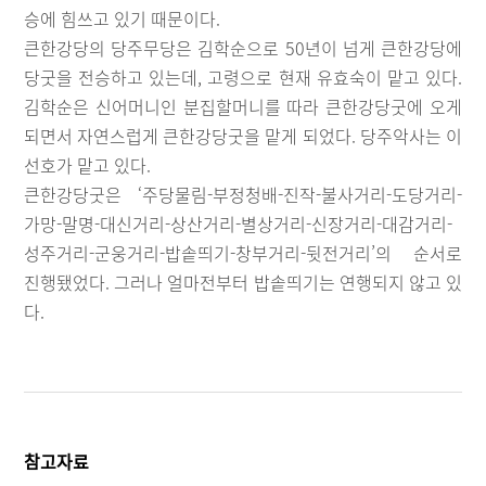
승에 힘쓰고 있기 때문이다.
큰한강당의 당주무당은 김학순으로 50년이 넘게 큰한강당에
당굿을 전승하고 있는데, 고령으로 현재 유효숙이 맡고 있다.
김학순은 신어머니인 분집할머니를 따라 큰한강당굿에 오게
되면서 자연스럽게 큰한강당굿을 맡게 되었다. 당주악사는 이
선호가 맡고 있다.
큰한강당굿은 ‘주당물림-부정청배-진작-불사거리-도당거리-
가망-말명-대신거리-상산거리-별상거리-신장거리-대감거리-
성주거리-군웅거리-밥솥띄기-창부거리-뒷전거리’의 순서로
진행됐었다. 그러나 얼마전부터 밥솥띄기는 연행되지 않고 있
다.
참고자료