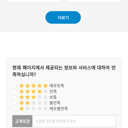
억울하게 누명을 쓰고 처형
을 당하자 송파강 앞에서 물
속으로 몸을 던져 자살하였
더보기
다고 한다. 부인들이 자살한
이후부터 송파강에서 뱃사
고가 자주 일어나자 이곳에
당을 세우고 부인들을 위로
하기 하였다고 전한다. 잠실
동 부군당은 강남구 화주당
과 동일한 주신을 모신다.
잠실동 부군당의 주신인 송
씨부인과 나씨부인은 서울
굿에 등장하는 호구신이다.
현재 페이지에서 제공되는 정보와 서비스에 대하여 만
특히 나씨부인은 자결할 당
족하십니까?
시 임신중이었기 때문에 서
울굿의 호구거리 무가에서
등장하는 산활호구이다. 현
매우만족
재 잠실동 부군당은 사라지
만족
고 없는데, 과거에는 마을
보통
사람들 혹은 뱃사람들에 의
불만족
해 당제가 지내졌을 것으로
매우불만족
추정된다.
고객의견