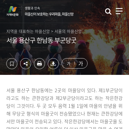
컨
하
생활과 민속
텐
단
마을신이 보호하는 우리마을, 마을신앙
츠
영
영
역
역
바
지역을 대표하는 마을신앙 > 서울의 마을신앙
바
로
서울 용산구 한남동 부군당굿
로
가
가
기
기
가
가
서울 용산구 한남동에는 2곳의 마을당이 있다. 제1부군당이
라고도 하는 큰한강당과 제2부군당이라고도 하는 작은한강
당이 그것이다. 두 곳 모두 음력 1월 1일에 마을의 안녕을 위
해 무당굿 형식의 마을굿이 전승됐었으나 현재는 큰한강당에
서만 마을굿이 전승되고 있다. 작은한강당에서는 마을굿을 도