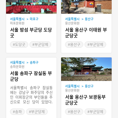
>
>
서울특별시
마포구
서울특별시
용산구
마포문화원
용산문화원
서울 밤섬 부군당 도당
서울 용산구 이태원 부
굿
군당굿
#도당굿
#부군당제
#용산구
#부군당제
#서울 마을신앙
#서울 마을이야기
#마포구 마을신앙
>
서울특별시
송파구
송파문화원
서울 송파구 잠실동 부
군당
>
서울특별시
용산구
서울특별시 송파구 잠실동
용산문화원
에는 강남구 화주당의 주신
서울 용산구 보광동부
인 이회장군의 부인들을 주
신으로 모신 당이 있었다.
군당굿
잠실동 부군당의 주신인 송
씨 부인과 나씨부인은 과거
#송파
#부군당제
#용산구
#부군당제
자신의 남편인 이회장군이
#서울 마을이야기
#서울 마을이야기