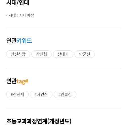
시대/연대
· 시대 :
시대미상
연관
키워드
산신신앙
산신령
산메기
단군신
연관
tag#
#산신제
#자연신
#인물신
초등교과과정연계(개정년도)