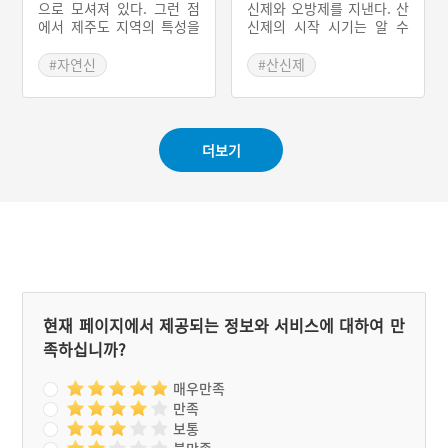
정월 보름에 당제를 지내는
으로 모셔져 있다. 그런 점
신제와 오방제를 지낸다. 산
데 이를 장좌리 당제라 한
에서 제주도 지역의 특성을
신제의 시작 시기는 알 수
다. 이 지역에서는 장보고
보여주는 신이라 해도 과언
없지만, 마을이 형성된 이후
추정되는 송징을 주신으로
이 아니다. 흔히 뱀신앙이라
산짐승에 의한 피해, 질병을
#자연신
#산신제
하고 정년과 혜일대사(慧日
부르는 것인데 일부 학자들
겪으며 산신에 대한 신앙이
#제주 마을신앙
#충청남도 마을이야기
大使)를 부신으로 모시고
은 뱀신은 제주도의 가장 원
생겼을 것이라 추측된다. 운
#동물신
있다.
초적이자 중심이 되는 신으
산2리에서는 원하는 사람만
로 평가한다. 제주도에는 뱀
이 참여 의사를 밝히는 ‘산
더보기
과 관련된 다양한 설화가 전
제들기’ 행사를 진행한다.
승된다. 제주도에서 뱀을 마
‘산제들기’에 참여하는 ‘산
을신으로 모시고 있는 대표
제원’은 남자만 될 수 있다.
적인 당집이 바로 남제주군
제사 당일 오후 여섯 시 경
표선면 토산리이다. 또 다른
이 되면 산신제가 시작한다.
신앙처는 제주시 한경면 고
산신제가 끝나면 마을로 내
산리에 위치한 차귀당(遮歸
려와 오방제를 지낸다.
堂)이다. 그리고 제주도에는
뱀과 관련된 놀이도 전해오
는데 바로 뱀장사놀이다. 이
현재 페이지에서 제공되는 정보와 서비스에 대하여 만
놀이는 사악한 뱀을 죽인 다
족하십니까?
음, 사람을 구하는 약으로
만들어 팔러 다니는 내용으
로 무당이 주도하여 연극처
매우만족
럼 행해진다.
만족
보통
불만족