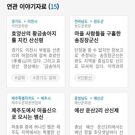
연관 이야기자료 (
15
)
>
>
경기도
이천시
전라남도
완도군
이천문화원
완도문화원
효양산의 황금송아지
마을 사람들을 구휼한
를 지킨 산신령
송징장군신
경기도 이천시 부발읍 산촌
단정을 할 수 없지만 장보고
리와 마암리에 걸쳐 효양산
로 추정되는 송징장군신은
(孝養山)이 있다. 그리고 효
완도 지역을 중심으로 신으
양산 정상에는 ‘금송아지
로 모셔져 있다. 지역과의
상’이 있다. 옛날 효양산에
연관성도 중요하나 지역 주
금송아지가 살았다고 한다.
민들의 배고픔을 해결해 주
#설화
#경기도 설화
#인물신
중국 황제가 신하를 보내어
었기 때문이다. 완도 지역에
#전라남도 마을신앙
금송아지를 데려오게 하였
서 송징이 신으로 모셔진 양
#완도 마을신앙
다. 중국에서 온 신하는 수
상은 크게 두 가지로 나눠볼
>
>
제주특별자치도
제주시
충청남도
예산군
개월 동안 걸어서 이천에 도
수 있다. 하나는 호국신사이
제주도문화원연합회
예산문화원
착하였다. 효양산을 가까이
고, 다른 하나는 마을신앙에
두었을 때, 효양산 산신령이
제주도에서 마을신으
서 모셔진 양상이다. 전자의
예산 운산2리 산신제
오천리, 구만리 더 가야 효
경우는 강진군의 호국신사
로 모시는 뱀신
양산이 있다고 해서, 더 가
가, 후자의 경우는 완도의
는 것을 포기하고 중국으로
장좌리가 대표적이다. 특히
파충류 중에 하나인 뱀은 제
충남 예산 운산2리에서는
돌아갔다고 한다.
완도의 장좌리에서는 매년
주도 지역에서는 특별한 신
매년 정월 초닷샛날마다 산