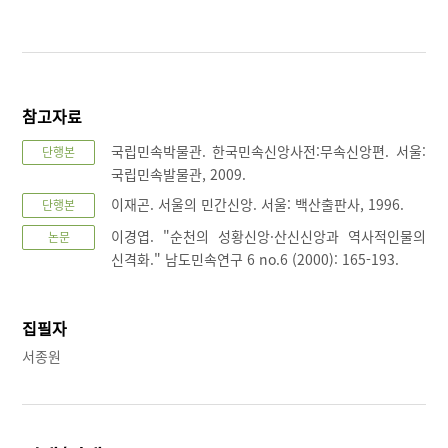
참고자료
국립민속박물관. 한국민속신앙사전:무속신앙편. 서울:
단행본
국립민속발물관, 2009.
이재곤. 서울의 민간신앙. 서울: 백산출판사, 1996.
단행본
이경엽. "순천의 성황신앙·산신신앙과 역사적인물의
논문
신격화." 남도민속연구 6 no.6 (2000): 165-193.
집필자
서종원