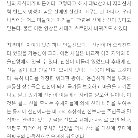
님의 자식이기 때문이다. 그렇다고 해서 태백산이나 지리산처
럼 반드시 명성이 높은 산에만 산신이 머무는 건 아니다. 우리
나라에는 어느 마을이든 자기들과 관련된 산에 산신이 있다고
믿는다. 물론 이런 양상은 시대가 흐르면서 바뀌기도 하였다.
지역마다 차이가 있긴 하나 인물신보다는 산신이 더 오래전부
터 있었을 가능성이 크다. 이런 사실은 비교적 여러 지역의 마
을신앙에서 엿볼 수 있다. 산신이 머물러 있었으나 후대에 산
신을 몰아내고 인물신이 모셔져 있다는 내용이 바로 그것이
다. 특히 나라를 개창한 위대한 왕이나 용감하게 적을 무찌른
훌륭한 장수들은 산신이 되어 국가를 보호하고 마을을 지켜준
다고 믿고 있기에 산신이 이들에게 자리를 양보한 셈이다. 이
것은 결국 신을 모시는 주체자들에 의해 신이 바뀜을 보여주
는 동시에 산신이라는 비교적 추상적인 신보다는 주민들과 밀
접하게 관련이 있는 인물을 신으로 교체한 사례로 보면 된다.
연평도 지역에서 모셔진 임경업 역시 산신을 대신에 후대에
연평도의 마을신으로 모셔진 경우이다.