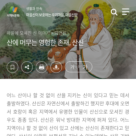
컨
하
생활과 민속
텐
단
마을신이 보호하는 우리마을, 마을신앙
츠
영
영
역
역
바
마을에 모셔진 신 이야기 > 자연신
바
로
산에 머무는 영험한 존재, 산신
로
가
가
기
기
가
가
어느 산이나 할 것 없이 산을 지키는 신이 있다고 믿는 데서
출발하였다. 산신은 자연신에서 출발하긴 했지만 후대에 오면
서 호랑이 혹은 지역에서 유명한 인물이 산신으로 모셔진 경
우도 종종 있다. 산신은 워낙 방대한 지역에 퍼져 있다. 어느
지역이나 할 것 없이 산이 있고 산에는 산신이 존재한다고 믿