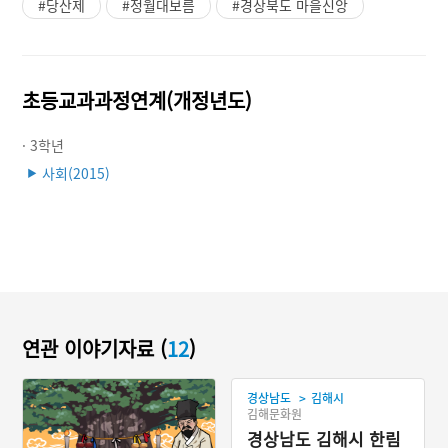
#당산제
#정월대보름
#경상북도 마을신앙
초등교과과정연계(개정년도)
· 3학년
사회(2015)
▶
연관 이야기자료 (
12
)
>
경상남도
김해시
김해문화원
경상남도 김해시 한림