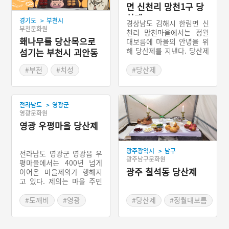
면 신천리 망천1구 당
산제
>
경기도
부천시
경상남도 김해시 한림면 신
부천문화원
천리 망천마을에서는 정월
홰나무를 당산목으로
대보름에 마을의 안녕을 위
해 당산제를 지낸다. 당산제
섬기는 부천시 괴안동
에 모시는 신은 당산할매이
다. 제당은 당집 형태로 있
#부천
#치성
#당산제
으며 당 안에는 국사부인 신
#경기도 지명유래
#경상남도 마을신앙
위라고 쓰인 비석이 모셔져
#김해 마을신앙
있다.
>
전라남도
영광군
영광문화원
영광 우평마을 당산제
>
광주광역시
남구
전라남도 영광군 영광읍 우
광주남구문화원
평마을에서는 400년 넘게
광주 칠석동 당산제
이어온 마을제의가 행해지
고 있다. 제의는 마을 주민
들이 우당산이라 부르는 우
들에서 지내는데 여기에 있
#도깨비
#영광
#당산제
#정월대보름
는 느티나무가 당산의 역할
#전라남도 마을이야기
#광주 마을신앙
을 한다.우평마을의 제의는
추수감사제의 성격을 띤다.