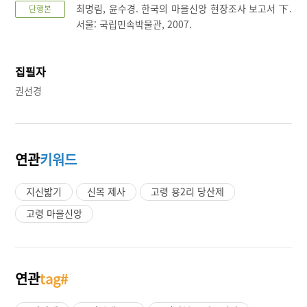
최명림, 윤수경. 한국의 마을신앙 현장조사 보고서 下.
단행본
서울: 국립민속박물관, 2007.
집필자
권선경
연관
키워드
지신밟기
신목 제사
고령 용2리 당산제
고령 마을신앙
연관
tag#