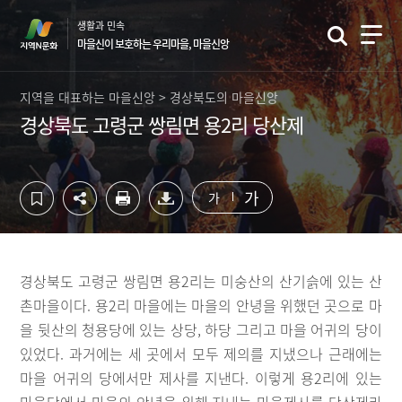
컨
하
생활과 민속
텐
단
마을신이 보호하는 우리마을, 마을신앙
츠
영
영
역
역
바
지역을 대표하는 마을신앙 > 경상북도의 마을신앙
바
로
경상북도 고령군 쌍림면 용2리 당산제
로
가
가
기
기
가
가
경상북도 고령군 쌍림면 용2리는 미숭산의 산기슭에 있는 산
촌마을이다. 용2리 마을에는 마을의 안녕을 위했던 곳으로 마
을 뒷산의 청용당에 있는 상당, 하당 그리고 마을 어귀의 당이
있었다. 과거에는 세 곳에서 모두 제의를 지냈으나 근래에는
마을 어귀의 당에서만 제사를 지낸다. 이렇게 용2리에 있는