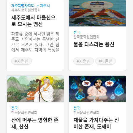
>
제주특별자치도
제주시
제주도문화원연합회
제주도에서 마을신으
로 모시는 뱀신
전국
파충류 중에 하나인 뱀은 제
한국문화원연합회
주도 지역에서는 특별한 신
물을 다스리는 용신
으로 모셔져 있다. 그런 점
에서 제주도 지역의 특성을
보여주는 신이라 해도 과언
이 아니다. 흔히 뱀신앙이라
#자연신
#자연신
#마을신
부르는 것인데 일부 학자들
#제주 마을신앙
#용 설화
은 뱀신은 제주도의 가장 원
#동물신
초적이자 중심이 되는 신으
로 평가한다. 제주도에는 뱀
과 관련된 다양한 설화가 전
승된다. 제주도에서 뱀을 마
을신으로 모시고 있는 대표
적인 당집이 바로 남제주군
전국
전국
표선면 토산리이다. 또 다른
한국문화원연합회
한국문화원연합회
신앙처는 제주시 한경면 고
산에 머무는 영험한 존
재물을 가져다주는 신
산리에 위치한 차귀당(遮歸
堂)이다. 그리고 제주도에는
재, 산신
비한 존재, 도깨비
뱀과 관련된 놀이도 전해오