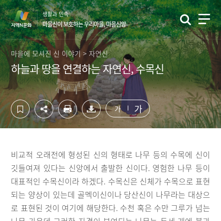
컨
하
생활과 민속
텐
단
마을신이 보호하는 우리마을, 마을신앙
츠
영
영
역
역
바
마을에 모셔진 신 이야기 > 자연신
바
로
하늘과 땅을 연결하는 자연신, 수목신
로
가
가
기
기
가
가
비교적 오래전에 형성된 신의 형태로 나무 등의 수목에 신이
깃들여져 있다는 신앙에서 출발한 신이다. 영험한 나무 등이
대표적인 수목신이라 하겠다. 수목신은 신체가 수목으로 표현
되는 양상이 있는데 골멕이신이나 당산신이 나무라는 대상으
로 표현된 것이 여기에 해당한다. 수천 혹은 수만 그루가 넘는