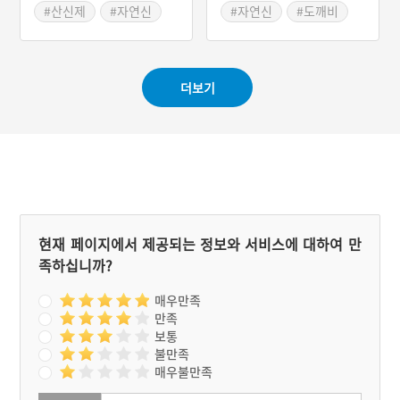
는데 바로 뱀장사놀이다. 이
#산신제
#자연신
#자연신
#도깨비
놀이는 사악한 뱀을 죽인 다
#인물신
#재물신
음, 사람을 구하는 약으로
만들어 팔러 다니는 내용으
로 무당이 주도하여 연극처
럼 행해진다.
더보기
현재 페이지에서 제공되는 정보와 서비스에 대하여 만
족하십니까?
매우만족
만족
보통
불만족
매우불만족