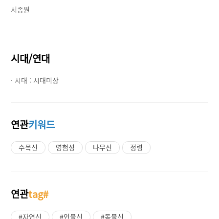
서종원
시대/연대
· 시대 :
시대미상
연관
키워드
수목신
영험성
나무신
정령
연관
tag#
#자연신
#인물신
#동물신