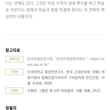
다는 견해도 있다. 그것은 바로 수목이 땅에 뿌리를 박고 하늘
로 자란다는 점에서 하늘과 땅을 연결해 준다는 게 견해의 핵
심적인 내용이다.
참고자료
한국학중앙연구원, "한국민족문화대백과.", https://w
웹페이지
ww.aks.ac.kr/
단국대학교 동양학연구소. 한국 근대민속의 이해1-개
단행본
화기에서 일제강점기까지의 구비문학과 민간신앙. 서
울: 민속원, 2008.
서종원. 그들은 왜 신이 되었을까. 서울: 채륜, 2013.
단행본
집필자