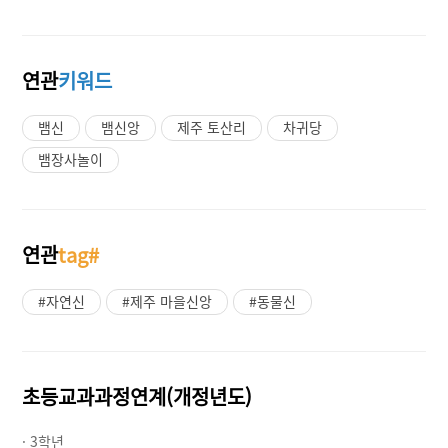
연관
키워드
뱀신
뱀신앙
제주 토산리
차귀당
뱀장사놀이
연관
tag#
#자연신
#제주 마을신앙
#동물신
초등교과과정연계(개정년도)
· 3학년