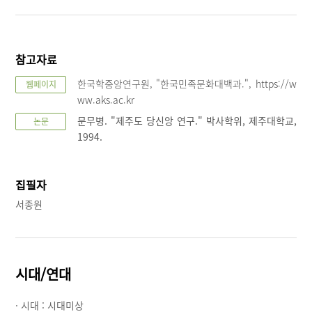
참고자료
한국학중앙연구원, "한국민족문화대백과.", https://w
웹페이지
ww.aks.ac.kr
문무병. "제주도 당신앙 연구." 박사학위, 제주대학교,
논문
1994.
집필자
서종원
시대/연대
· 시대 :
시대미상