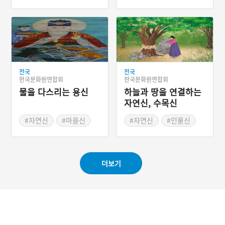
었기 때문이다. 완도 지역에
#전라남도 마을신앙
서 송징이 신으로 모셔진 양
#완도 마을신앙
상은 크게 두 가지로 나눠볼
수 있다. 하나는 호국신사이
고, 다른 하나는 마을신앙에
서 모셔진 양상이다. 전자의
경우는 강진군의 호국신사
가, 후자의 경우는 완도의
전국
전국
장좌리가 대표적이다. 특히
한국문화원연합회
한국문화원연합회
완도의 장좌리에서는 매년
물을 다스리는 용신
하늘과 땅을 연결하는
정월 보름에 당제를 지내는
데 이를 장좌리 당제라 한
자연신, 수목신
다. 이 지역에서는 장보고
추정되는 송징을 주신으로
#자연신
#마을신
#자연신
#인물신
하고 정년과 혜일대사(慧日
#용 설화
#동물신
大使)를 부신으로 모시고
있다.
더보기