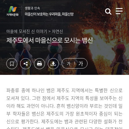
컨
하
생활과 민속
텐
단
마을신이 보호하는 우리마을, 마을신앙
츠
영
영
역
역
바
마을에 모셔진 신 이야기 > 자연신
바
로
제주도에서 마을신으로 모시는 뱀신
로
가
가
기
기
가
가
파충류 중에 하나인 뱀은 제주도 지역에서는 특별한 신으로
모셔져 있다. 그런 점에서 제주도 지역의 특성을 보여주는 신
이라 해도 과언이 아니다. 흔히 뱀신앙이라 부르는 것인데 일
부 학자들은 뱀신은 제주도의 가장 원초적이자 중심이 되는
신으로 평가한다. 제주도에는 뱀과 관련된 다양한 설화가 전