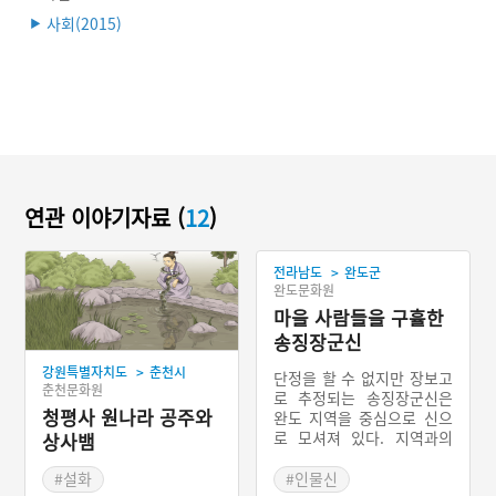
사회(2015)
▶
연관 이야기자료 (
12
)
>
전라남도
완도군
완도문화원
마을 사람들을 구휼한
송징장군신
>
강원특별자치도
춘천시
단정을 할 수 없지만 장보고
춘천문화원
로 추정되는 송징장군신은
청평사 원나라 공주와
완도 지역을 중심으로 신으
로 모셔져 있다. 지역과의
상사뱀
연관성도 중요하나 지역 주
민들의 배고픔을 해결해 주
#설화
#인물신