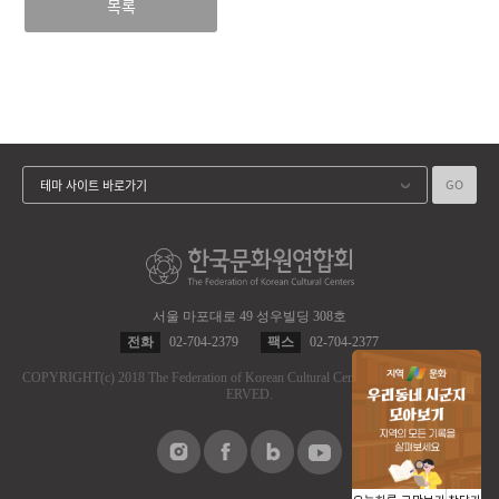
목록
GO
테마 사이트 바로가기
서울 마포대로 49 성우빌딩 308호
전화
02-704-2379
팩스
02-704-2377
COPYRIGHT
(c)
2018 The Federation of Korean Cultural Centers.
ALL RIGHT RES
ERVED.